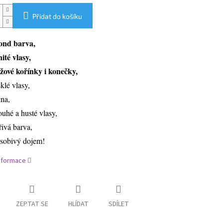
Přidat do košíku
ond barva,
nité vlasy,
žové kořínky i konečky,
sklé vlasy,
ina,
ouhé a husté vlasy,
řivá barva,
sobivý dojem!
informace
ZEPTAT SE
HLÍDAT
SDÍLET