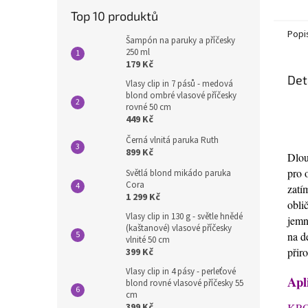
Top 10 produktů
Popi
Šampón na paruky a příčesky
250 ml
179 Kč
Det
Vlasy clip in 7 pásů - medová
blond ombré vlasové příčesky
rovné 50 cm
449 Kč
Černá vlnitá paruka Ruth
899 Kč
Dlou
pro 
Světlá blond mikádo paruka
Cora
zatí
1 299 Kč
oblič
Vlasy clip in 130 g - světle hnědé
jemn
(kaštanové) vlasové příčesky
na d
vlnité 50 cm
přir
399 Kč
Vlasy clip in 4 pásy - perleťové
Apl
blond rovné vlasové příčesky 55
cm
KRO
399 Kč