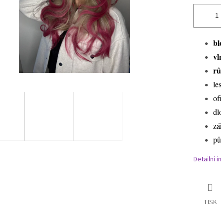
bl
vl
rů
le
of
dl
zá
pů
Detailní 
TISK