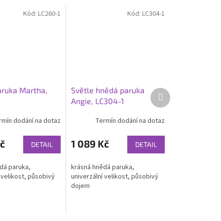
Kód:
LC260-1
Kód:
LC304-1
ruka Martha,
Světle hnědá paruka
Další
Angie, LC304-1
produkt
rmín dodání na dotaz
Termín dodání na dotaz
č
1 089 Kč
DETAIL
DETAIL
dá paruka,
krásná hnědá paruka,
 velikost, působivý
univerzální velikost, působivý
dojem