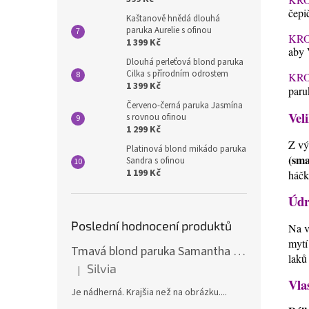
čepi
Kaštanově hnědá dlouhá
paruka Aurelie s ofinou
KRO
1 399 Kč
aby 
Dlouhá perleťová blond paruka
Cilka s přírodním odrostem
KRO
1 399 Kč
paru
Červeno-černá paruka Jasmína
Veli
s rovnou ofinou
1 299 Kč
Z vý
Platinová blond mikádo paruka
(sma
Sandra s ofinou
1 199 Kč
háčk
Údr
Poslední hodnocení produktů
Na v
mytí
Tmavá blond paruka Samantha s melíry
laků
Silvia
|
Hodnocení produktu je 5 z 5 hvězdiček.
Vla
Je nádherná. Krajšia než na obrázku....