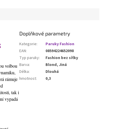
Doplňkové parametry
S
Kategorie
:
Paruky Fashion
EAN
:
08594224652098
Typ paruky
:
Fashion bez síťky
Barva
:
Blond, Jiná
ou volbou
Délka
:
Dlouhá
ynamiku,
hmotnost
:
0,3
erá rámuje
ed
osti, tak i
ání vypadá
tnuté