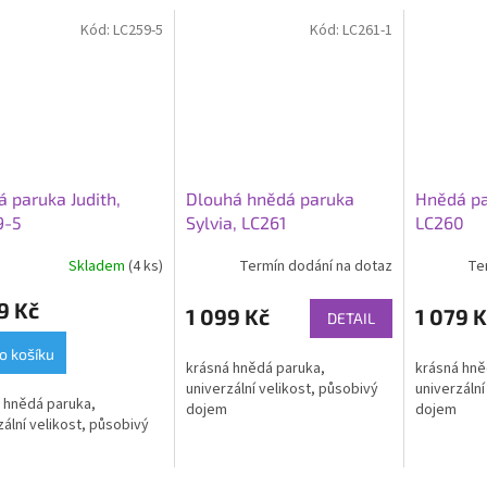
Kód:
LC259-5
Kód:
LC261-1
 paruka Judith,
Dlouhá hnědá paruka
Hnědá pa
9-5
Sylvia, LC261
LC260
Skladem
(4 ks)
Termín dodání na dotaz
Te
rné
cení
9 Kč
ktu
1 099 Kč
1 079 K
DETAIL
o košíku
krásná hnědá paruka,
krásná hně
univerzální velikost, působivý
univerzální
 hnědá paruka,
dojem
dojem
ček.
zální velikost, působivý