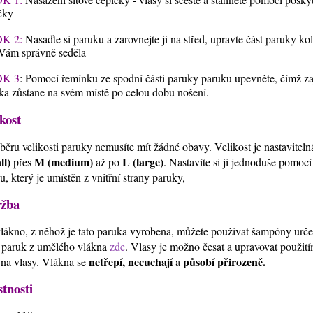
čky
K 2:
Nasaďte si paruku a zarovnejte ji na střed, upravte část paruky ko
Vám správně seděla
K 3
: Pomocí řemínku ze spodní části paruky paruku upevněte, čímž zaji
ka zůstane na svém místě po celou dobu nošení.
kost
běru velikosti paruky nemusíte mít žádné obavy. Velikost je nastavitel
ll)
M (medium)
L (large)
přes
až po
. Nastavíte si ji jednoduše pomoc
u, který je umístěn z vnitřní strany paruky,
žba
lákno, z něhož je tato paruka vyrobena, můžete používat šampóny urč
 paruk z umělého vlákna
zde
. Vlasy je možno česat a upravovat použi
netřepí, necuchají
působí přirozeně.
 na vlasy. Vlákna se
a
stnosti