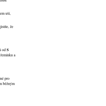
lem uší,
stíte, že
S
ná od
í řemínku a
ené pro
tím běžným