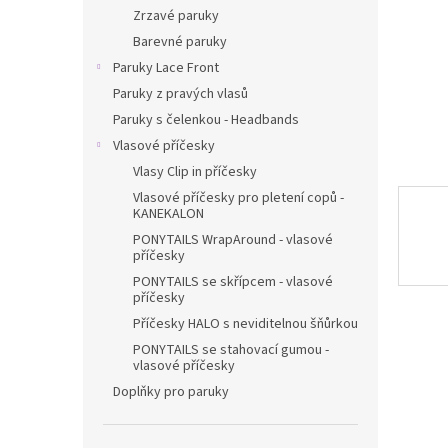
n
Zrzavé paruky
e
Barevné paruky
l
Paruky Lace Front
Paruky z pravých vlasů
Paruky s čelenkou - Headbands
Vlasové příčesky
Vlasy Clip in příčesky
Vlasové příčesky pro pletení copů -
KANEKALON
PONYTAILS WrapAround - vlasové
příčesky
PONYTAILS se skřípcem - vlasové
příčesky
Příčesky HALO s neviditelnou šňůrkou
PONYTAILS se stahovací gumou -
vlasové příčesky
Doplňky pro paruky