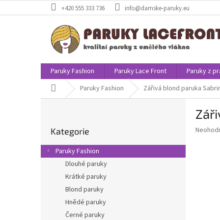
Přejít
+420 555 333 736
info@damske-paruky.eu
na
obsah
Paruky Fashion
Paruky Lace Front
Paruky z pr
Domů
Paruky Fashion
Zářivá blond paruka Sabri
P
Záři
o
Přeskočit
s
Průměr
Neohod
Kategorie
kategorie
t
hodnoce
r
produkt
Paruky Fashion
a
je
Dlouhé paruky
0,0
n
z
Krátké paruky
n
5
í
Blond paruky
hvězdič
p
Hnědé paruky
a
Černé paruky