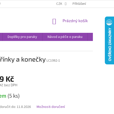
U
JAK NAKUPOVAT
OBCHODNÍ PODMÍNKY
CZK
Přihlášení
PODMÍNKY OCHRANY
NÁKUPNÍ
Prázdný košík
KOŠÍK
Doplňky pro paruky
Návod a péče o paruku
Příspěvek na 
řínky a konečky
LC1062-1
9 Kč
 Kč bez DPH
dem
(5 ks)
oručit do:
11.8.2026
Možnosti doručení