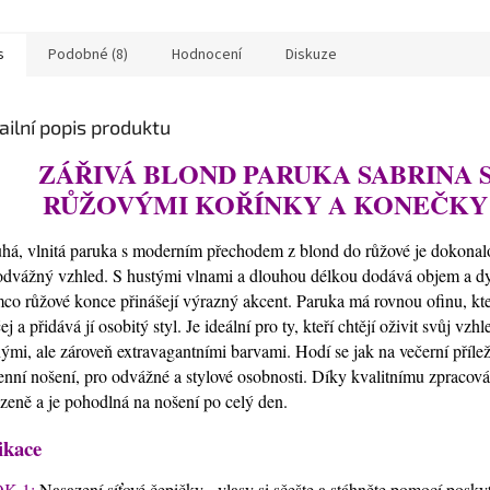
s
Podobné (8)
Hodnocení
Diskuze
ailní popis produktu
ZÁŘIVÁ BLOND PARUKA SABRINA 
RŮŽOVÝMI KOŘÍNKY A KONEČKY
há, vlnitá paruka s moderním přechodem z blond do růžové je dokonal
odvážný vzhled. S hustými vlnami a dlouhou délkou dodává objem a d
mco růžové konce přinášejí výrazný akcent. Paruka má rovnou ofinu, kt
ej a přidává jí osobitý styl. Je ideální pro ty, kteří chtějí oživit svůj vzhl
ými, ale zároveň extravagantními barvami. Hodí se jak na večerní příležit
enní nošení, pro odvážné a stylové osobnosti. Díky kvalitnímu zpracov
ozeně a je pohodlná na nošení po celý den.
ikace
K 1:
Nasazení síťové čepičky - vlasy si sčešte a stáhněte pomocí posky