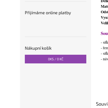
Dél
Mate
Odst
Přijímáme online platby
Využ
Veli
Sou
- sí
- ře
Nákupní košík
- sí
- ná
0
KS /
0 KČ
Souvi