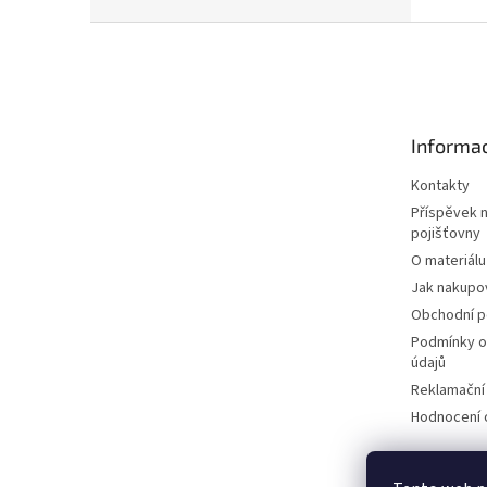
Z
á
p
a
t
Informac
í
Kontakty
Příspěvek 
pojišťovny
O materiálu
Jak nakupo
Obchodní 
Podmínky o
údajů
Reklamační
Hodnocení