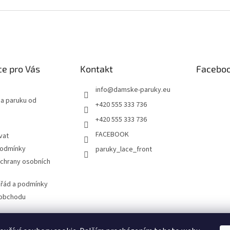
e pro Vás
Kontakt
Facebo
info
@
damske-paruky.eu
na paruku od
+420 555 333 736
+420 555 333 736
FACEBOOK
vat
podmínky
paruky_lace_front
chrany osobních
 řád a podmínky
 obchodu