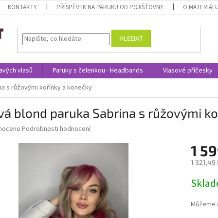
KONTAKTY
PŘÍSPĚVEK NA PARUKU OD POJIŠŤOVNY
O MATERIÁL
HLEDAT
avých vlasů
Paruky s čelenkou - Headbands
Vlasové příčesky
na s růžovými kořínky a konečky
vá blond paruka Sabrina s růžovými ko
né
noceno
Podrobnosti hodnocení
ní
1 59
u
1 321,49
Měrná
Skla
cena:
ek.
Můžeme d