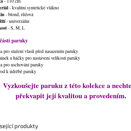
ka
- 110 cm
riál
- kvalitní syntetické vlákno
ín
- blond, růžová
ití
- univerzální
kost
- S, M, L
částí paruky
ťka pro stažení vlasů před nasazením paruky
mínek a háčky pro nastaveni velikosti paruky
ťka pro uschování paruky
vod k údržbě paruky
Vyzkoušejte paruku z této kolekce a nechte
překvapit její kvalitou a provedením.
sející produkty