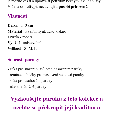
je možno česat a upravovat použitím běžným laků na vlasy.
netřepí, necuchají
působí přirozeně.
Vlákna se
a
Vlastnosti
Délka
- 140 cm
Materiál
- kvalitní syntetické vlákno
Odstín
- modrá
Využití
- univerzální
Velikost
- S, M, L
Součástí paruky
- síťka pro stažení vlasů před nasazením paruky
- řemínek a háčky pro nastaveni velikosti paruky
- síťka pro uschování paruky
- návod k údržbě paruky
Vyzkoušejte paruku z této kolekce a
nechte se překvapit její kvalitou a