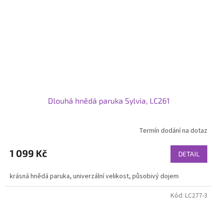
Dlouhá hnědá paruka Sylvia, LC261
Termín dodání na dotaz
1 099 Kč
DETAIL
krásná hnědá paruka, univerzální velikost, působivý dojem
Kód:
LC277-3