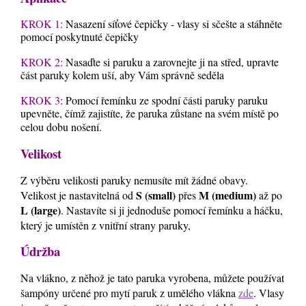
KROK 1:
Nasazení síťové čepičky - vlasy si sčešte a stáhněte
pomocí poskytnuté čepičky
KROK 2:
Nasaďte si paruku a zarovnejte ji na střed, upravte
část paruky kolem uší, aby Vám správně seděla
KROK 3
: Pomocí řemínku ze spodní části paruky paruku
upevněte, čímž zajistíte, že paruka zůstane na svém místě po
celou dobu nošení.
Velikost
Z výběru velikosti paruky nemusíte mít žádné obavy.
S (small)
M (medium)
Velikost je nastavitelná od
přes
až po
L (large)
. Nastavíte si ji jednoduše pomocí řemínku a háčku,
který je umístěn z vnitřní strany paruky,
Údržba
Na vlákno, z něhož je tato paruka vyrobena, můžete používat
šampóny určené pro mytí paruk z umělého vlákna
zde
. Vlasy