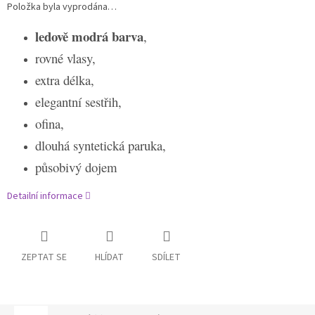
Položka byla vyprodána…
ledově modrá barva
,
rovné vlasy,
extra délka,
elegantní sestřih,
ofina,
dlouhá syntetická paruka,
působivý dojem
Detailní informace
ZEPTAT SE
HLÍDAT
SDÍLET