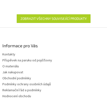
ZOBRAZIT VŠECHNY SOUVISEJÍCÍ PRODUKTY
Z
á
p
a
Informace pro Vás
t
Kontakty
í
Příspěvek na paruku od pojišťovny
O materiálu
Jak nakupovat
Obchodní podmínky
Podmínky ochrany osobních údajů
Reklamační řád a podmínky
Hodnocení obchodu