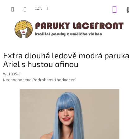
Přejít
NÁKUP
na
CZK
obsah
KOŠÍK
Extra dlouhá ledově modrá paruka
Ariel s hustou ofinou
WL1085-3
Průměrné
Neohodnoceno
Podrobnosti hodnocení
hodnocení
produktu
je
0,0
z
5
hvězdiček.