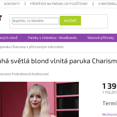
KONTAKTY
PŘÍSPĚVEK NA PARUKU OD POJIŠŤOVNY
O MATERIÁL
HLEDAT
avých vlasů
Paruky s čelenkou - Headbands
Vlasové příčesky
á paruka Charisma s přirozeným odrostem
há světlá blond vlnitá paruka Charis
1
né
noceno
Podrobnosti hodnocení
ní
1 39
u
1 156,20
Měrná
Termí
cena:
ek.
Možnosti