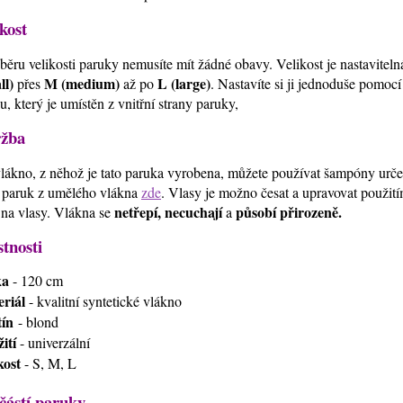
kost
běru velikosti paruky nemusíte mít žádné obavy. Velikost je nastavitel
ll)
M (medium)
L (large)
přes
až po
. Nastavíte si ji jednoduše pomoc
u, který je umístěn z vnitřní strany paruky,
žba
lákno, z něhož je tato paruka vyrobena, můžete používat šampóny urč
 paruk z umělého vlákna
zde
. Vlasy je možno česat a upravovat použi
netřepí, necuchají
působí přirozeně.
 na vlasy. Vlákna se
a
stnosti
ka
- 120 cm
riál
- kvalitní syntetické vlákno
ín
- blond
ití
- univerzální
kost
- S, M, L
částí paruky