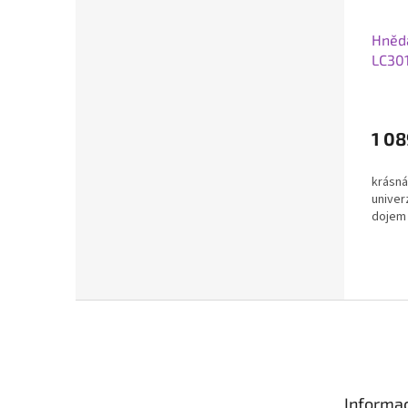
Hněd
LC30
1 08
krásná
univer
dojem
Z
á
p
a
t
Informac