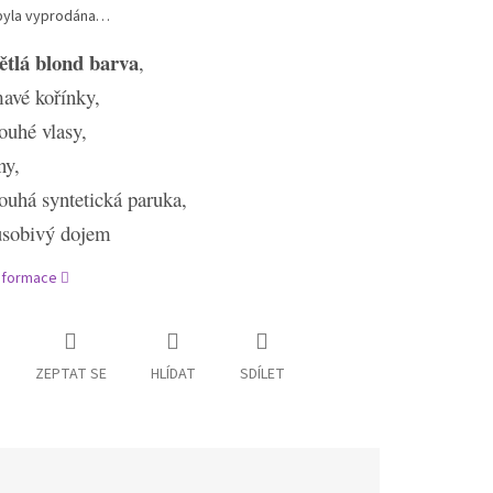
byla vyprodána…
ětlá blond barva
,
avé kořínky,
ouhé vlasy,
ny,
ouhá syntetická paruka,
ůsobivý dojem
informace
ZEPTAT SE
HLÍDAT
SDÍLET