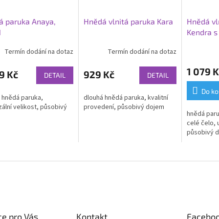
á paruka Anaya,
Hnědá vlnitá paruka Kara
Hnědá vl
1
Kendra s
konečky,
Termín dodání na dotaz
Termín dodání na dotaz
1 079 K
9 Kč
929 Kč
DETAIL
DETAIL
Do ko
 hnědá paruka,
dlouhá hnědá paruka, kvalitní
zální velikost, působivý
provedení, působivý dojem
hnědá paru
celé čelo, 
působivý 
e pro Vás
Kontakt
Facebo