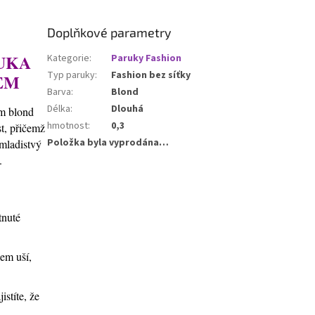
Doplňkové parametry
UKA
Kategorie
:
Paruky Fashion
Typ paruky
:
Fashion bez síťky
EM
Barva
:
Blond
Délka
:
Dlouhá
ém blond
hmotnost
:
0,3
t, přičemž
Položka byla vyprodána…
 mladistvý
.
tnuté
lem uší,
stíte, že