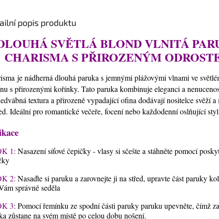
ailní popis produktu
DLOUHÁ SVĚTLÁ BLOND VLNITÁ PAR
CHARISMA S PŘIROZENÝM ODROST
isma je nádherná dlouhá paruka s jemnými plážovými vlnami ve světl
ínu s přirozenými kořínky. Tato paruka kombinuje eleganci a nenucenos
 hedvábná textura a přirozeně vypadající ofina dodávají nositelce svěží a
ed. Ideální pro romantické večeře, focení nebo každodenní oslňující styl
ikace
K 1:
Nasazení síťové čepičky - vlasy si sčešte a stáhněte pomocí posky
čky
K 2:
Nasaďte si paruku a zarovnejte ji na střed, upravte část paruky ko
Vám správně seděla
K 3
: Pomocí řemínku ze spodní části paruky paruku upevněte, čímž zaji
ka zůstane na svém místě po celou dobu nošení.