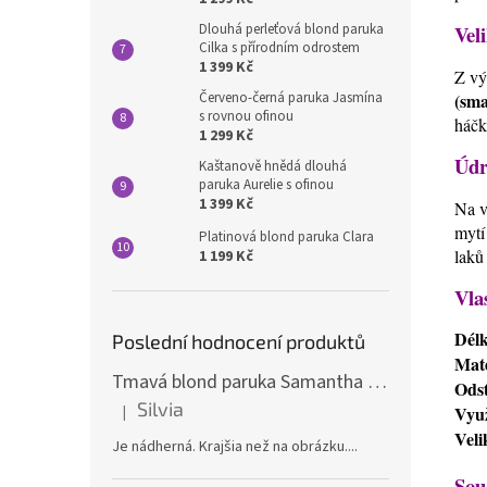
Veli
Dlouhá perleťová blond paruka
Cilka s přírodním odrostem
1 399 Kč
Z vý
Červeno-černá paruka Jasmína
(sma
s rovnou ofinou
háčk
1 299 Kč
Údr
Kaštanově hnědá dlouhá
paruka Aurelie s ofinou
1 399 Kč
Na v
mytí
Platinová blond paruka Clara
laků
1 199 Kč
Vla
Dél
Poslední hodnocení produktů
Mate
Tmavá blond paruka Samantha s melíry
Odst
Silvia
|
Využ
Hodnocení produktu je 5 z 5 hvězdiček.
Veli
Je nádherná. Krajšia než na obrázku....
Sou