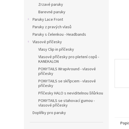
n
Zrzavé paruky
e
Barevné paruky
l
Paruky Lace Front
Paruky z pravých vlasů
Paruky s čelenkou - Headbands
Vlasové příčesky
Vlasy Clip in příčesky
Vlasové příčesky pro pletení copů -
KANEKALON
PONYTAILS WrapAround - vlasové
příčesky
PONYTAILS se skřípcem - vlasové
příčesky
Příčesky HALO s neviditelnou šňůrkou
PONYTAILS se stahovací gumou -
vlasové příčesky
Doplňky pro paruky
Popi