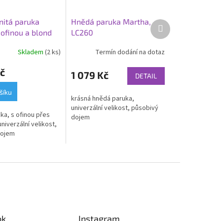
nitá paruka
Hnědá paruka Martha,
Další
 ofinou a blond
LC260
produkt
 LC256-1
Skladem
(2 ks)
Termín dodání na dotaz
č
1 079 Kč
DETAIL
šíku
krásná hnědá paruka,
univerzální velikost, působivý
ka, s ofinou přes
dojem
univerzální velikost,
dojem
ok
Instagram