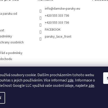
info
@
damske-paruky.eu
na paruku od
+420 555 333 736
+420 555 333 736
FACEBOOK
vat
podmínky
paruky_lace_front
chrany osobních
 řád a podmínky
 obchodu
oužívá soubory cookie. Dalším procházením tohoto webu
www.damske-paruky.eu
ouhlas s jejich používáním. Více informací
zde
. Informace o
lečnost Google LLC využívá vaše osobní údaje, najdete
zde
.
í