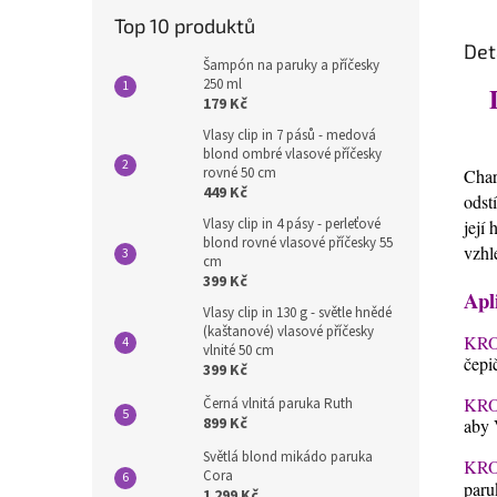
Top 10 produktů
Det
Šampón na paruky a příčesky
250 ml
179 Kč
Vlasy clip in 7 pásů - medová
blond ombré vlasové příčesky
rovné 50 cm
Char
449 Kč
odst
Vlasy clip in 4 pásy - perleťové
její
blond rovné vlasové příčesky 55
vzhl
cm
399 Kč
Apl
Vlasy clip in 130 g - světle hnědé
(kaštanové) vlasové příčesky
KRO
vlnité 50 cm
čepi
399 Kč
KRO
Černá vlnitá paruka Ruth
899 Kč
aby 
Světlá blond mikádo paruka
KRO
Cora
paru
1 299 Kč