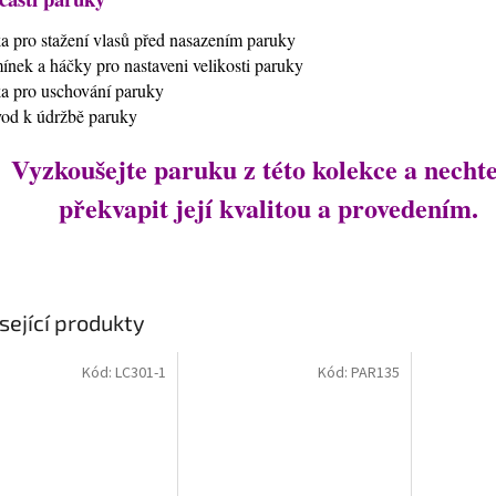
ťka pro stažení vlasů před nasazením paruky
mínek a háčky pro nastaveni velikosti paruky
ťka pro uschování paruky
vod k údržbě paruky
Vyzkoušejte paruku z této kolekce a nechte
překvapit její kvalitou a provedením.
sející produkty
Kód:
LC301-1
Kód:
PAR135