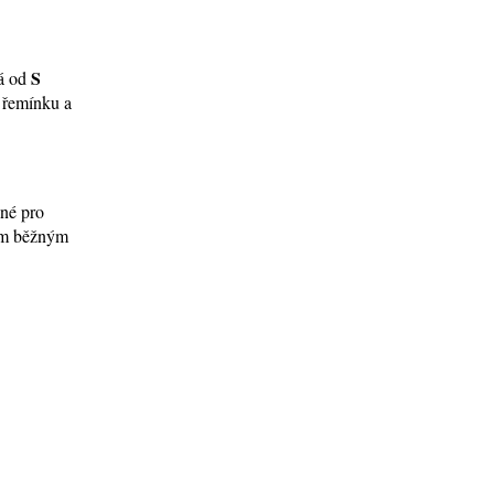
S
ná od
í řemínku a
ené pro
tím běžným