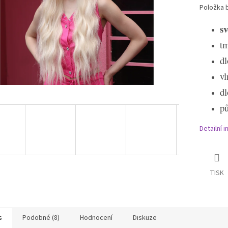
Položka 
sv
tm
dl
vl
dl
p
Detailní 
TISK
s
Podobné (8)
Hodnocení
Diskuze