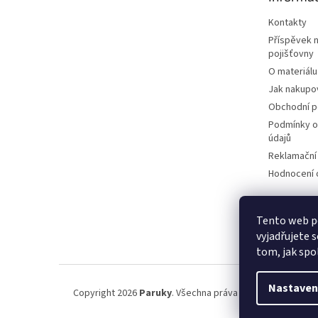
í
Kontakty
Příspěvek 
pojišťovny
O materiálu
Jak nakupo
Obchodní 
Podmínky o
údajů
Reklamační
Hodnocení
Tento web p
vyjadřujete s
tom, jak spo
Nastaven
Copyright 2026
Paruky
. Všechna práva vyhrazena.