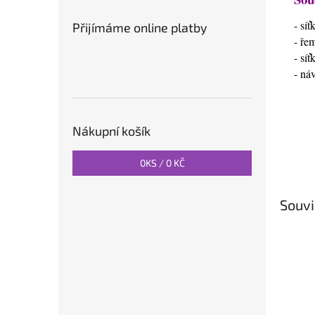
- sí
Přijímáme online platby
- ře
- sí
- ná
Nákupní košík
0
KS /
0 KČ
Souvi