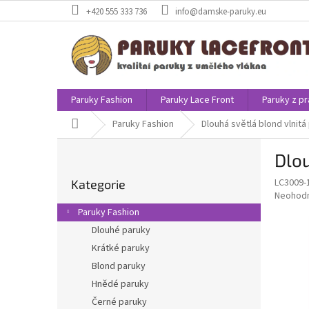
Přejít
+420 555 333 736
info@damske-paruky.eu
na
obsah
Paruky Fashion
Paruky Lace Front
Paruky z pr
Domů
Paruky Fashion
Dlouhá světlá blond vlnit
P
Dlou
o
Přeskočit
s
LC3009-
Kategorie
kategorie
t
Průměr
Neohod
r
hodnoce
Paruky Fashion
a
produkt
Dlouhé paruky
je
n
0,0
Krátké paruky
n
z
í
Blond paruky
5
p
Hnědé paruky
hvězdič
a
Černé paruky