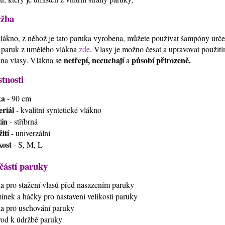
žba
lákno, z něhož je tato paruka vyrobena, můžete používat šampóny urč
 paruk z umělého vlákna
zde
. Vlasy je možno česat a upravovat použi
netřepí, necuchají
působí přirozeně.
 na vlasy. Vlákna se
a
stnosti
ka
- 90 cm
riál
- kvalitní syntetické vlákno
ín
- stříbrná
ití
- univerzální
kost
- S, M, L
částí paruky
ťka pro stažení vlasů před nasazením paruky
mínek a háčky pro nastaveni velikosti paruky
ťka pro uschování paruky
vod k údržbě paruky