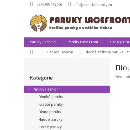
Přejít
+420 555 333 736
info@damske-paruky.eu
na
obsah
Paruky Fashion
Paruky Lace Front
Paruky z pr
Domů
Paruky Fashion
Dlouhá stříbrná paruka Ja
P
Dlou
o
Přeskočit
s
Průměr
Neohod
Kategorie
kategorie
t
hodnoce
r
produkt
Paruky Fashion
a
je
Dlouhé paruky
0,0
n
z
Krátké paruky
n
5
í
Blond paruky
hvězdič
p
Hnědé paruky
a
Černé paruky