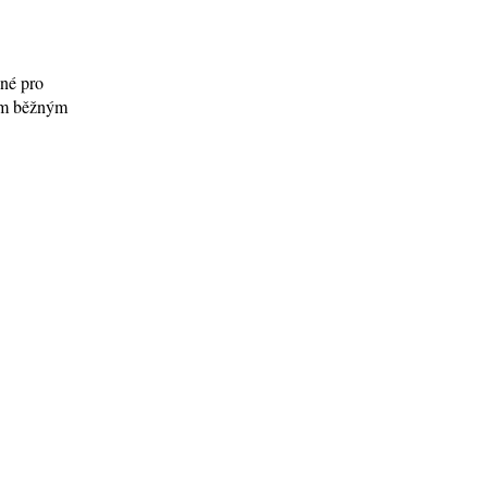
ené pro
tím běžným