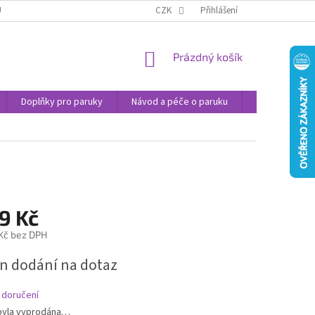
U
JAK NAKUPOVAT
OBCHODNÍ PODMÍNKY
CZK
Přihlášení
PODMÍNKY OCHRANY
NÁKUPNÍ
Prázdný košík
KOŠÍK
Doplňky pro paruky
Návod a péče o paruku
Příspěvek na 
9 Kč
 Kč bez DPH
n dodání na dotaz
 doručení
byla vyprodána…