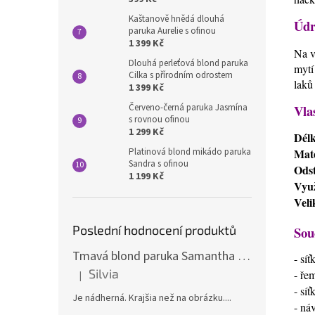
Kaštanově hnědá dlouhá
Údr
paruka Aurelie s ofinou
1 399 Kč
Na v
Dlouhá perleťová blond paruka
mytí
Cilka s přírodním odrostem
laků
1 399 Kč
Vla
Červeno-černá paruka Jasmína
s rovnou ofinou
1 299 Kč
Dél
Mate
Platinová blond mikádo paruka
Sandra s ofinou
Odst
1 199 Kč
Využ
Veli
Poslední hodnocení produktů
Sou
Tmavá blond paruka Samantha s melíry
- sí
Silvia
- ře
|
Hodnocení produktu je 5 z 5 hvězdiček.
- sí
Je nádherná. Krajšia než na obrázku....
- ná