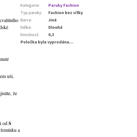
Kategorie
:
Paruky Fashion
Typ paruky
:
Fashion bez síťky
kvalitního
Barva
:
Jiná
idské
Délka
:
Dlouhá
hmotnost
:
0,3
Položka byla vyprodána…
tnuté
lem uší,
stíte, že
S
ná od
í řemínku a