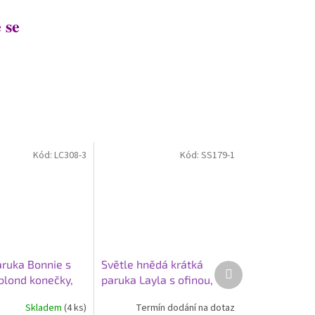
 se
Kód:
LC308-3
Kód:
SS179-1
ruka Bonnie s
Světle hnědá krátká
Další
 blond konečky,
paruka Layla s ofinou,
produkt
SS179-1
Skladem
(4 ks)
Termín dodání na dotaz