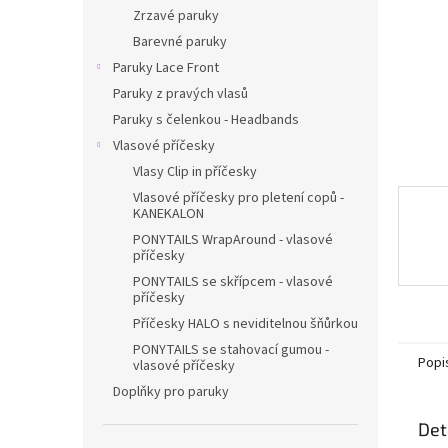
n
Zrzavé paruky
e
Barevné paruky
l
Paruky Lace Front
Paruky z pravých vlasů
Paruky s čelenkou - Headbands
Vlasové příčesky
Vlasy Clip in příčesky
Vlasové příčesky pro pletení copů -
KANEKALON
PONYTAILS WrapAround - vlasové
příčesky
PONYTAILS se skřípcem - vlasové
příčesky
Příčesky HALO s neviditelnou šňůrkou
PONYTAILS se stahovací gumou -
Popi
vlasové příčesky
Doplňky pro paruky
Det