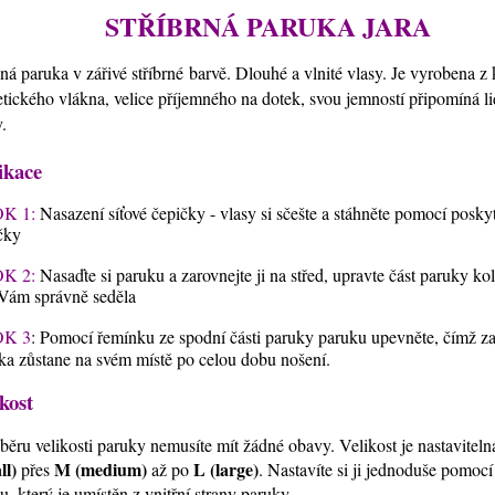
STŘÍBRNÁ PARUKA JARA
ná paruka v zářivé stříbrné
barvě. Dlouhé a vlnité vlasy. Je vyrobena z 
etického vlákna, velice příjemného na dotek, svou jemností připomíná l
y.
ikace
K 1:
Nasazení síťové čepičky - vlasy si sčešte a stáhněte pomocí posky
čky
K 2:
Nasaďte si paruku a zarovnejte ji na střed, upravte část paruky ko
Vám správně seděla
K 3
: Pomocí řemínku ze spodní části paruky paruku upevněte, čímž zaji
ka zůstane na svém místě po celou dobu nošení.
kost
běru velikosti paruky nemusíte mít žádné obavy. Velikost je nastavitel
ll)
M (medium)
L (large)
přes
až po
. Nastavíte si ji jednoduše pomoc
u, který je umístěn z vnitřní strany paruky,