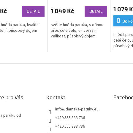
1 079 K
 Kč
1 049 Kč
DETAIL
DETAIL
Do ko
 hnědá paruka, kvalitní
světle hnědá paruka, s ofinou
ení, působivý dojem
přes celé čelo, univerzální
hnědá paru
velikost, působivý dojem
celé čelo, 
působivý 
e pro Vás
Kontakt
Facebo
info
@
damske-paruky.eu
na paruku od
+420 555 333 736
+420 555 333 736