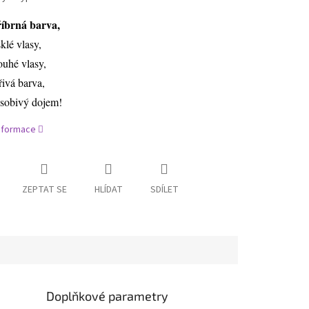
říbrná barva,
sklé vlasy,
ouhé vlasy,
řivá barva,
sobivý dojem!
informace
ZEPTAT SE
HLÍDAT
SDÍLET
Doplňkové parametry