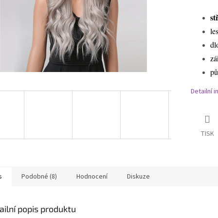
st
le
dl
zá
pů
Detailní 
TISK
s
Podobné (8)
Hodnocení
Diskuze
ailní popis produktu