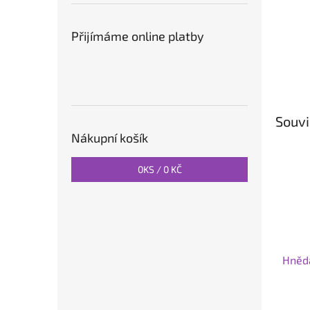
Přijímáme online platby
Souvi
Nákupní košík
0
KS /
0 KČ
Hnědá