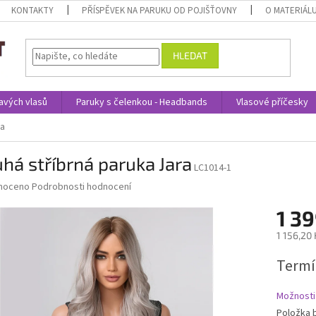
KONTAKTY
PŘÍSPĚVEK NA PARUKU OD POJIŠŤOVNY
O MATERIÁL
HLEDAT
avých vlasů
Paruky s čelenkou - Headbands
Vlasové příčesky
ra
há stříbrná paruka Jara
LC1014-1
né
noceno
Podrobnosti hodnocení
ní
1 39
u
1 156,20
Měrná
Termí
cena:
ek.
Možnosti
Položka 