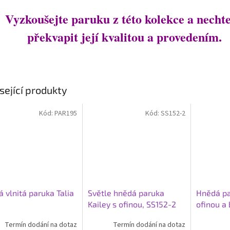
Vyzkoušejte paruku z této kolekce a nechte
překvapit její kvalitou a provedením.
sející produkty
Kód:
PAR195
Kód:
SS152-2
 vlnitá paruka Talia
Světle hnědá paruka
Hnědá pa
Kailey s ofinou, SS152-2
ofinou a
LC308-3
Termín dodání na dotaz
Termín dodání na dotaz