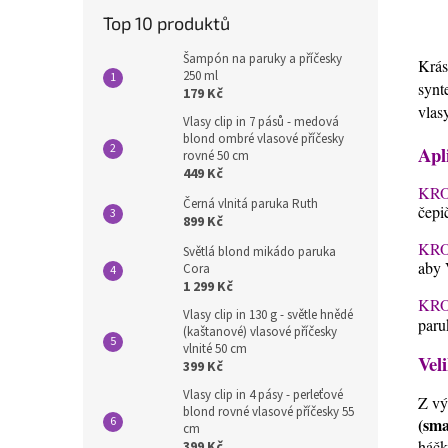
Top 10 produktů
Šampón na paruky a příčesky
Krás
250 ml
synt
179 Kč
vlas
Vlasy clip in 7 pásů - medová
blond ombré vlasové příčesky
Apl
rovné 50 cm
449 Kč
KRO
Černá vlnitá paruka Ruth
čepi
899 Kč
KRO
Světlá blond mikádo paruka
aby 
Cora
1 299 Kč
KRO
Vlasy clip in 130 g - světle hnědé
paru
(kaštanové) vlasové příčesky
vlnité 50 cm
Veli
399 Kč
Vlasy clip in 4 pásy - perleťové
Z vý
blond rovné vlasové příčesky 55
(sma
cm
háčk
399 Kč