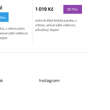
č
1 019 Kč
DETAIL
šíku
extra krátká hnědá paruka, s
ofinou, univerzální velikost,
ka, s ofinou přes
působivý dojem
univerzální velikost,
dojem
ok
Instagram