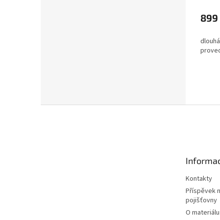
899
dlouhá
proved
Z
á
p
a
t
Informac
í
Kontakty
Příspěvek 
pojišťovny
O materiálu