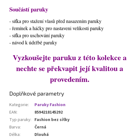
Součástí paruky
- síťka pro stažení vlasů před nasazením paruky
- řemínek a háčky pro nastaveni velikosti paruky
- síťka pro uschování paruky
- návod k údržbě paruky
Vyzkoušejte paruku z této kolekce a
nechte se překvapit její kvalitou a
provedením.
Doplňkové parametry
Kategorie
:
Paruky Fashion
EAN
:
8594218145292
Typ paruky
:
Fashion bez síťky
Barva
:
Černá
Délka
:
Dlouhá