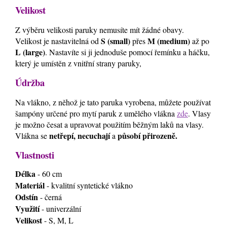
Velikost
Z výběru velikosti paruky nemusíte mít žádné obavy.
S (small)
M (medium)
Velikost je nastavitelná od
přes
až po
L (large)
. Nastavíte si ji jednoduše pomocí řemínku a háčku,
který je umístěn z vnitřní strany paruky,
Údržba
Na vlákno, z něhož je tato paruka vyrobena, můžete používat
šampóny určené pro mytí paruk z umělého vlákna
zde
. Vlasy
je možno česat a upravovat použitím běžným laků na vlasy.
netřepí, necuchají
působí přirozeně.
Vlákna se
a
Vlastnosti
Délka
- 60 cm
Materiál
- kvalitní syntetické vlákno
Odstín
- černá
Využití
- univerzální
Velikost
- S, M, L