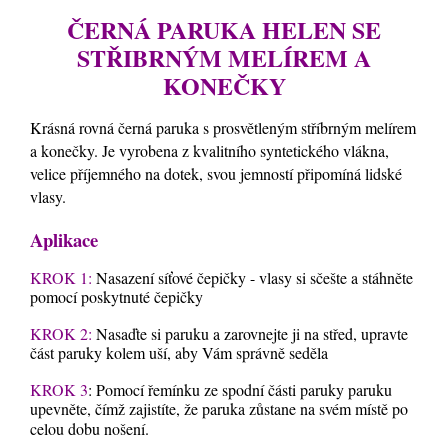
ČERNÁ PARUKA HELEN SE
STŘIBRNÝM MELÍREM A
KONEČKY
Krásná rovná černá paruka s prosvětleným stříbrným melírem
a konečky.
Je vyrobena z kvalitního syntetického vlákna,
velice příjemného na dotek, svou jemností připomíná lidské
vlasy.
Aplikace
KROK 1:
Nasazení síťové čepičky - vlasy si sčešte a stáhněte
pomocí poskytnuté čepičky
KROK 2:
Nasaďte si paruku a zarovnejte ji na střed, upravte
část paruky kolem uší, aby Vám správně seděla
KROK 3
: Pomocí řemínku ze spodní části paruky paruku
upevněte, čímž zajistíte, že paruka zůstane na svém místě po
celou dobu nošení.