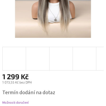
1 299 Kč
1 073,55 Kč bez DPH
Měrná
Termín dodání na dotaz
cena:
Možnosti doručení