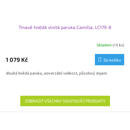
Tmavě hnědá vlnitá paruka Camilla, LC179-8
Skladem
(>5 ks)
1 079 Kč
Do košíku
dlouhá hnědá paruka, univerzální velikost, působivý dojem
ZOBRAZIT VŠECHNY SOUVISEJÍCÍ PRODUKTY
Z
á
p