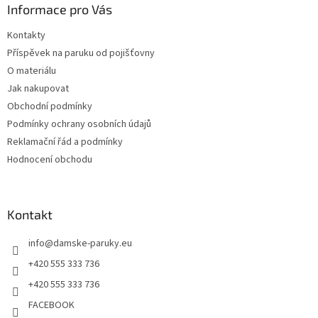
a
Informace pro Vás
t
Kontakty
í
Příspěvek na paruku od pojišťovny
O materiálu
Jak nakupovat
Obchodní podmínky
Podmínky ochrany osobních údajů
Reklamační řád a podmínky
Hodnocení obchodu
Kontakt
info
@
damske-paruky.eu
+420 555 333 736
+420 555 333 736
FACEBOOK