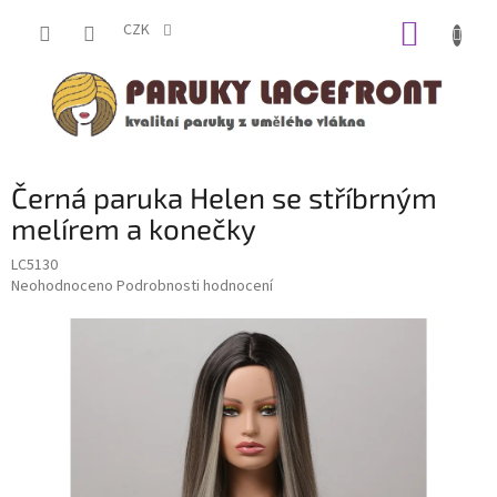
Přejít
NÁKUP
na
CZK
obsah
KOŠÍK
Černá paruka Helen se stříbrným
melírem a konečky
LC5130
Průměrné
Neohodnoceno
Podrobnosti hodnocení
hodnocení
produktu
je
0,0
z
5
hvězdiček.