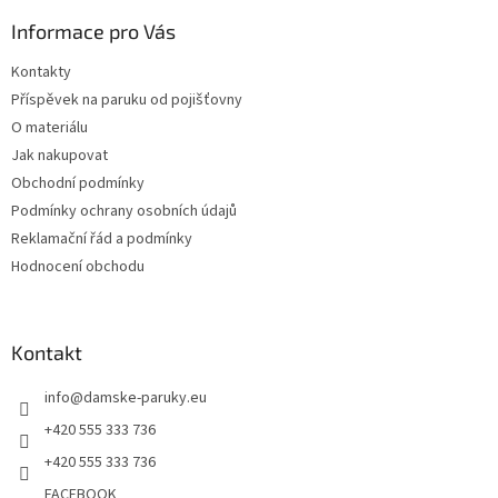
p
a
Informace pro Vás
t
Kontakty
í
Příspěvek na paruku od pojišťovny
O materiálu
Jak nakupovat
Obchodní podmínky
Podmínky ochrany osobních údajů
Reklamační řád a podmínky
Hodnocení obchodu
Kontakt
info
@
damske-paruky.eu
+420 555 333 736
+420 555 333 736
FACEBOOK