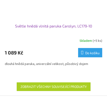
Světle hnědá vlnitá paruka Carolyn, LC179-10
Skladem
(>5 ks)
1 089 Kč
Do košíku
dlouhá hnědá paruka, univerzální velikost, působivý dojem
ZOBRAZIT VŠECHNY SOUVISEJÍCÍ PRODUKTY
Z
á