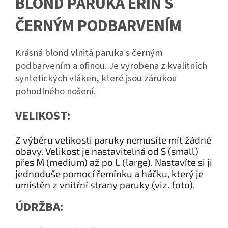
BLOND PARUKA ERIN S
ČERNÝM PODBARVENÍM
Krásná blond vlnitá paruka s černým
podbarvením a ofinou. Je vyrobena z kvalitních
syntetických vláken, které jsou zárukou
pohodlného nošení.
VELIKOST:
Z výběru velikosti paruky nemusíte mít žádné
obavy. Velikost je nastavitelná od S (small)
přes M (medium) až po L (large). Nastavíte si ji
jednoduše pomocí řemínku a háčku, který je
umístěn z vnitřní strany paruky (viz. foto).
ÚDRŽBA: