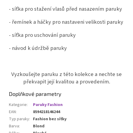
- síťka pro stažení vlasů před nasazením paruky
- řemínek a háčky pro nastaveni velikosti paruky
- síťka pro uschování paruky
- návod k údržbě paruky
Vyzkoušejte paruku z této kolekce a nechte se
překvapit její kvalitou a provedením.
Doplňkové parametry
Kategorie
:
Paruky Fashion
EAN
:
8594218146244
Typ paruky
:
Fashion bez síťky
Barva
:
Blond