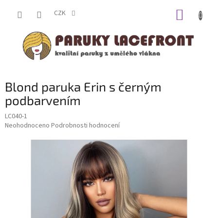
Přejít
NÁKUP
na
CZK
obsah
KOŠÍK
Blond paruka Erin s černým
podbarvením
LC040-1
Průměrné
Neohodnoceno
Podrobnosti hodnocení
hodnocení
produktu
je
0,0
z
5
hvězdiček.