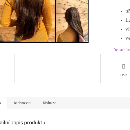
př
L
vh
ve
Detailní 
TISK
s
Hodnocení
Diskuze
ailní popis produktu