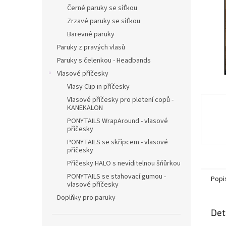
n
Černé paruky se síťkou
e
Zrzavé paruky se síťkou
l
Barevné paruky
Paruky z pravých vlasů
Paruky s čelenkou - Headbands
Vlasové příčesky
Vlasy Clip in příčesky
Vlasové příčesky pro pletení copů -
KANEKALON
PONYTAILS WrapAround - vlasové
příčesky
PONYTAILS se skřípcem - vlasové
příčesky
Příčesky HALO s neviditelnou šňůrkou
PONYTAILS se stahovací gumou -
Popi
vlasové příčesky
Doplňky pro paruky
Det