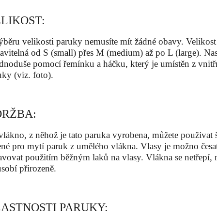
LIKOST:
ýběru velikosti paruky nemusíte mít žádné obavy. Velikost
tavitelná od S (small) přes M (medium) až po L (large). Nast
jednoduše pomocí řemínku a háčku, který je umístěn z vnitř
ky (viz. foto).
RŽBA:
vlákno, z něhož je tato paruka vyrobena, můžete používa
ené pro mytí paruk z umělého vlákna. Vlasy je možno česa
avovat použitím běžným laků na vlasy. Vlákna se netřepí, 
ůsobí přirozeně.
ASTNOSTI PARUKY: