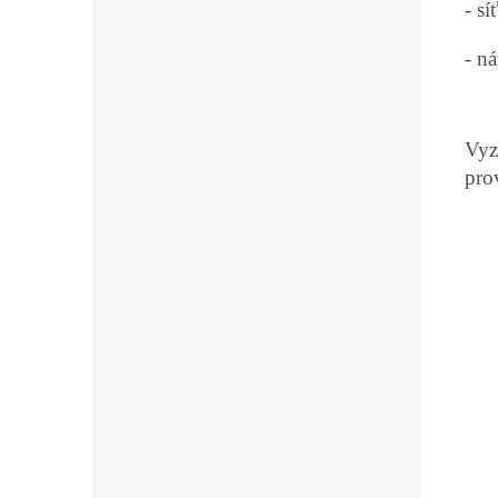
- s
- n
Vyz
pro