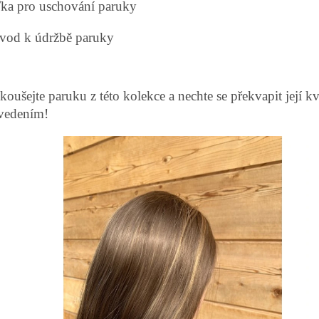
íťka pro uschování paruky
ávod k údržbě paruky
koušejte paruku z této kolekce a nechte se překvapit její kv
vedením!