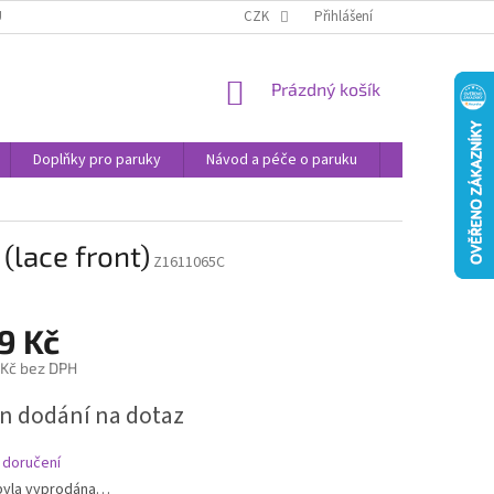
U
JAK NAKUPOVAT
OBCHODNÍ PODMÍNKY
CZK
Přihlášení
PODMÍNKY OCHRANY
NÁKUPNÍ
Prázdný košík
KOŠÍK
Doplňky pro paruky
Návod a péče o paruku
Příspěvek na 
(lace front)
Z1611065C
9 Kč
 Kč bez DPH
n dodání na dotaz
 doručení
byla vyprodána…