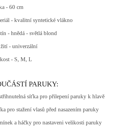
ka - 60 cm
riál - kvalitní syntetické vlákno
tín - hnědá - světlá blond
ití - univerzální
ikost - S, M, L
OUČÁSTÍ PARUKY:
střihnutelná síťka pro přilepení paruky k hlavě
íťka pro stažení vlasů před nasazením paruky
emínek a háčky pro nastaveni velikosti paruky