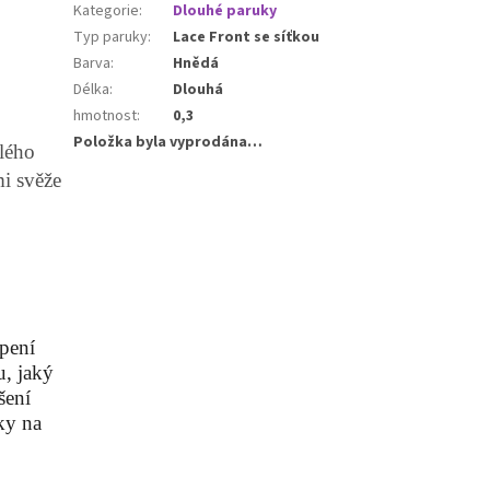
Kategorie
:
Dlouhé paruky
Typ paruky
:
Lace Front se síťkou
Barva
:
Hnědá
Délka
:
Dlouhá
hmotnost
:
0,3
Položka byla vyprodána…
ělého
mi svěže
epení
u, jaký
šení
ky na