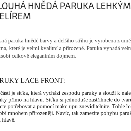
LOUHÁ HNĚDÁ PARUKA LEHKÝM
ELÍREM
sná paruka hnědé barvy a delšího střihu je vyrobena z um
kna, které je velmi kvalitní a přirozené. Paruka vypadá vel
ůsobí celkově elegantním dojmem.
RUKY LACE FRONT:
částí je síťka, která vychází zespodu paruky a slouží k nal
uky přímo na hlavu. Síťku si jednoduše zastřihnete do tvar
ete potřebovat a pomocí make-upu zneviditelníte. Tohle ře
obí mnohem přirozeněji. Navíc, tak zamezíte pohybu paru
í hlavě.