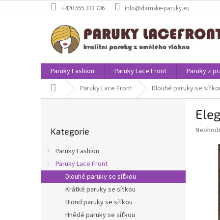
Přejít
+420 555 333 736
info@damske-paruky.eu
na
obsah
Paruky Fashion
Paruky Lace Front
Paruky z pr
Domů
Paruky Lace Front
Dlouhé paruky se síťko
P
Eleg
o
Přeskočit
s
Průměr
Neohod
Kategorie
kategorie
t
hodnoce
r
produkt
Paruky Fashion
a
je
Paruky Lace Front
0,0
n
z
Dlouhé paruky se síťkou
n
5
í
Krátké paruky se síťkou
hvězdič
p
Blond paruky se síťkou
a
Hnědé paruky se síťkou