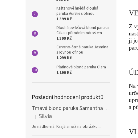
Kaštanově hnědá dlouhá
VE
paruka Aurelie s ofinou
1 399 Kč
Z v
Dlouhá perleťová blond paruka
nas
Cilka s přírodním odrostem
1 399 Kč
ji 
paru
Červeno-černá paruka Jasmína
s rovnou ofinou
1 299 Kč
Platinová blond paruka Clara
ÚD
1 199 Kč
Na 
urč
Poslední hodnocení produktů
upr
a p
Tmavá blond paruka Samantha s melíry
Silvia
|
Hodnocení produktu je 5 z 5 hvězdiček.
Je nádherná. Krajšia než na obrázku....
VL