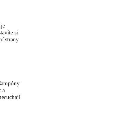
 je
avíte si
ní strany
t šampóny
t a
necuchají