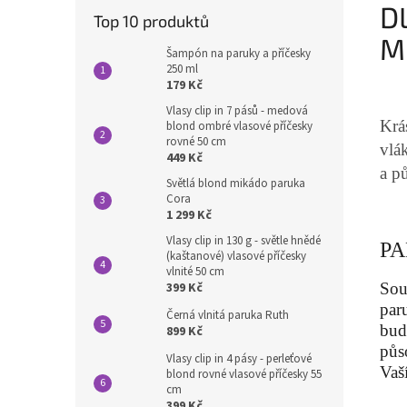
D
Top 10 produktů
M
Šampón na paruky a příčesky
250 ml
179 Kč
Vlasy clip in 7 pásů - medová
Krá
blond ombré vlasové příčesky
rovné 50 cm
vlá
449 Kč
a p
Světlá blond mikádo paruka
Cora
1 299 Kč
Vlasy clip in 130 g - světle hnědé
PA
(kaštanové) vlasové příčesky
vlnité 50 cm
Sou
399 Kč
par
Černá vlnitá paruka Ruth
bud
899 Kč
půs
Vlasy clip in 4 pásy - perleťové
Vaš
blond rovné vlasové příčesky 55
cm
399 Kč