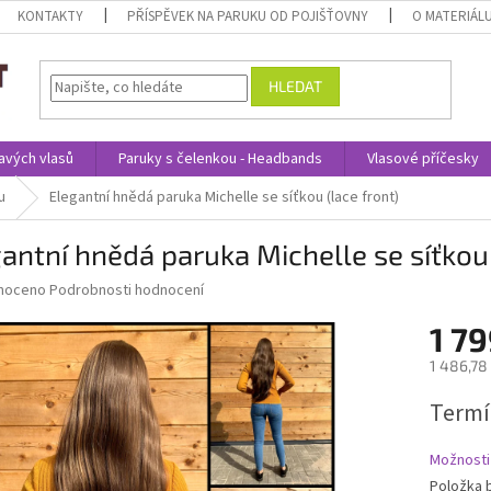
KONTAKTY
PŘÍSPĚVEK NA PARUKU OD POJIŠŤOVNY
O MATERIÁL
HLEDAT
avých vlasů
Paruky s čelenkou - Headbands
Vlasové příčesky
u
Elegantní hnědá paruka Michelle se síťkou (lace front)
antní hnědá paruka Michelle se síťkou 
né
noceno
Podrobnosti hodnocení
ní
1 79
u
1 486,78
Měrná
Termí
cena:
ek.
Možnosti
Položka 