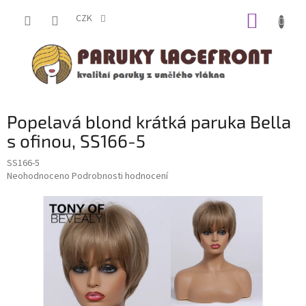
Přejít
NÁKUP
na
CZK
obsah
KOŠÍK
Popelavá blond krátká paruka Bella
s ofinou, SS166-5
SS166-5
Průměrné
Neohodnoceno
Podrobnosti hodnocení
hodnocení
produktu
je
0,0
z
5
hvězdiček.