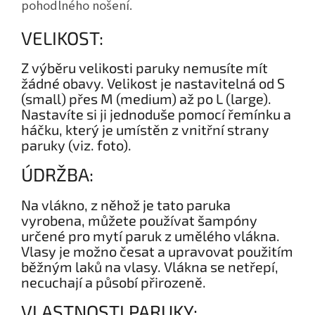
pohodlného nošení.
VELIKOST:
Z výběru velikosti paruky nemusíte mít
žádné obavy. Velikost je nastavitelná od S
(small) přes M (medium) až po L (large).
Nastavíte si ji jednoduše pomocí řemínku a
háčku, který je umístěn z vnitřní strany
paruky (viz. foto).
ÚDRŽBA:
Na vlákno, z něhož je tato paruka
vyrobena, můžete používat šampóny
určené pro mytí paruk z umělého vlákna.
Vlasy je možno česat a upravovat použitím
běžným laků na vlasy. Vlákna se netřepí,
necuchají a působí přirozeně.
VLASTNOSTI PARUKY: