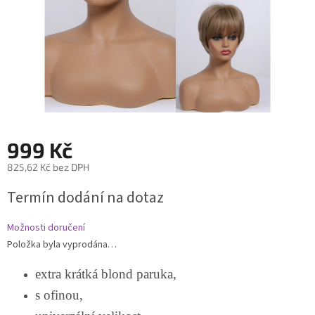
999 Kč
825,62 Kč bez DPH
Měrná
Termín dodání na dotaz
cena:
Možnosti doručení
Položka byla vyprodána…
extra krátká blond paruka,
s ofinou,