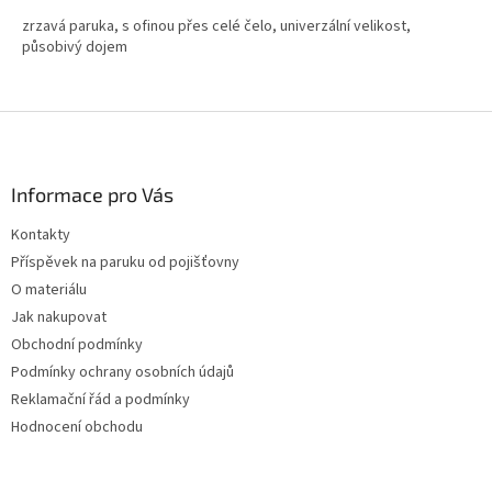
zrzavá paruka, s ofinou přes celé čelo, univerzální velikost,
působivý dojem
Z
á
p
a
Informace pro Vás
t
Kontakty
í
Příspěvek na paruku od pojišťovny
O materiálu
Jak nakupovat
Obchodní podmínky
Podmínky ochrany osobních údajů
Reklamační řád a podmínky
Hodnocení obchodu