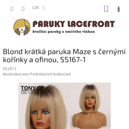
Přejít
NÁKUP
na
CZK
obsah
KOŠÍK
Blond krátká paruka Maze s černými
kořínky a ofinou, SS167-1
SS167-1
Průměrné
Neohodnoceno
Podrobnosti hodnocení
hodnocení
produktu
je
0,0
z
5
hvězdiček.