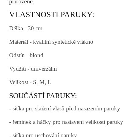
přirozeně.
VLASTNOSTI PARUKY:
Délka - 30 cm
Materiál - kvalitní syntetické vlákno
Odstín - blond
Využití - univerzální
Velikost - S, M, L
SOUČÁSTÍ PARUKY:
- síťka pro stažení vlasů před nasazením paruky
- řemínek a háčky pro nastaveni velikosti paruky
- síťka pro uschování paruky