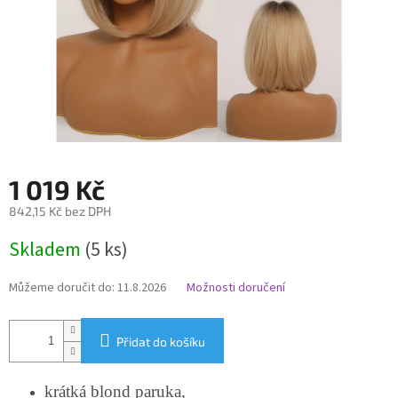
1 019 Kč
842,15 Kč bez DPH
Měrná
Skladem
(5 ks)
cena:
Můžeme doručit do:
11.8.2026
Možnosti doručení
Přidat do košíku
krátká blond paruka,