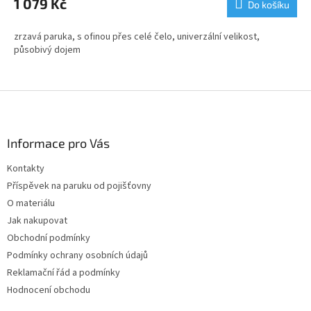
1 079 Kč
Do košíku
zrzavá paruka, s ofinou přes celé čelo, univerzální velikost,
působivý dojem
Z
á
p
a
Informace pro Vás
t
Kontakty
í
Příspěvek na paruku od pojišťovny
O materiálu
Jak nakupovat
Obchodní podmínky
Podmínky ochrany osobních údajů
Reklamační řád a podmínky
Hodnocení obchodu