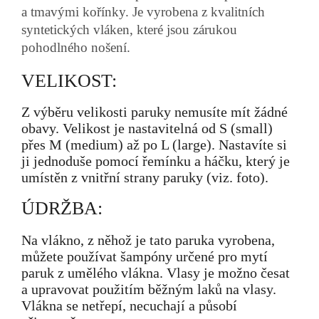
a tmavými kořínky. Je vyrobena z kvalitních
syntetických vláken, které jsou zárukou
pohodlného nošení.
VELIKOST:
Z výběru velikosti paruky nemusíte mít žádné
obavy. Velikost je nastavitelná od S (small)
přes M (medium) až po L (large). Nastavíte si
ji jednoduše pomocí řemínku a háčku, který je
umístěn z vnitřní strany paruky (viz. foto).
ÚDRŽBA:
Na vlákno, z něhož je tato paruka vyrobena,
můžete používat šampóny určené pro mytí
paruk z umělého vlákna. Vlasy je možno česat
a upravovat použitím běžným laků na vlasy.
Vlákna se netřepí, necuchají a působí