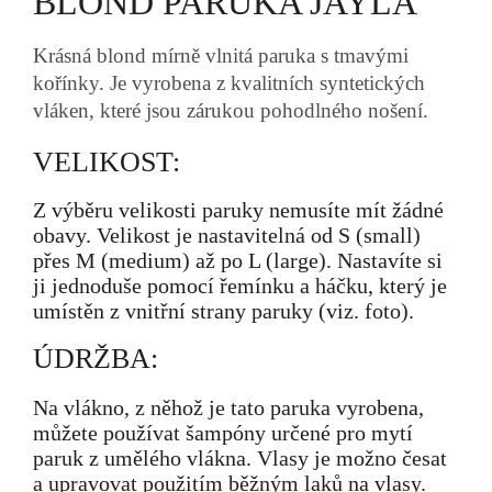
BLOND PARUKA JAYLA
Krásná blond mírně vlnitá paruka s tmavými
kořínky. Je vyrobena z kvalitních syntetických
vláken, které jsou zárukou pohodlného nošení.
VELIKOST:
Z výběru velikosti paruky nemusíte mít žádné
obavy. Velikost je nastavitelná od S (small)
přes M (medium) až po L (large). Nastavíte si
ji jednoduše pomocí řemínku a háčku, který je
umístěn z vnitřní strany paruky (viz. foto).
ÚDRŽBA:
Na vlákno, z něhož je tato paruka vyrobena,
můžete používat šampóny určené pro mytí
paruk z umělého vlákna. Vlasy je možno česat
a upravovat použitím běžným laků na vlasy.