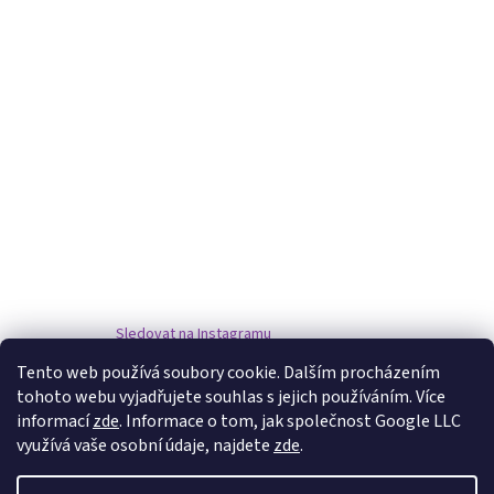
Sledovat na Instagramu
Tento web používá soubory cookie. Dalším procházením
tohoto webu vyjadřujete souhlas s jejich používáním. Více
www.damske-paruky.eu
informací
zde
. Informace o tom, jak společnost Google LLC
využívá vaše osobní údaje, najdete
zde
.