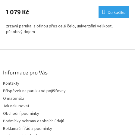
1 079 Kč
Do košíku
zrzavá paruka, s ofinou přes celé čelo, univerzální velikost,
působivý dojem
Z
á
p
a
Informace pro Vás
t
Kontakty
í
Příspěvek na paruku od pojišťovny
O materiálu
Jak nakupovat
Obchodní podmínky
Podmínky ochrany osobních údajů
Reklamační řád a podmínky