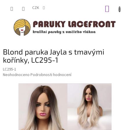
Přejít
NÁKUP
na
CZK
obsah
KOŠÍK
Blond paruka Jayla s tmavými
kořínky, LC295-1
LC295-1
Průměrné
Neohodnoceno
Podrobnosti hodnocení
hodnocení
produktu
je
0,0
z
5
hvězdiček.