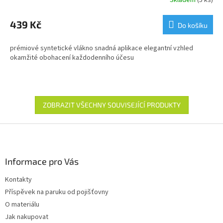
Skladem
(5 ks)
439 Kč
Do košíku
prémiové syntetické vlákno snadná aplikace elegantní vzhled
okamžité obohacení každodenního účesu
ZOBRAZIT VŠECHNY SOUVISEJÍCÍ PRODUKTY
Z
á
p
a
Informace pro Vás
t
Kontakty
í
Příspěvek na paruku od pojišťovny
O materiálu
Jak nakupovat