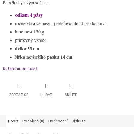
Položka byla vyprodána…
celkem 4 pásy
rovné vlasové pásy - perleťová blond lesklá barva
hmotnost 150 g
přirozený vzhled
délka 55 cm
šířka nejširšího pásku 14 cm
Detailní informace
ZEPTAT SE
HLÍDAT
SDÍLET
Popis
Podobné (8)
Hodnocení
Diskuze