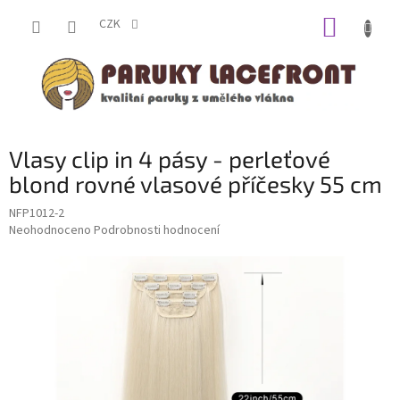
Přejít
NÁKUP
na
CZK
obsah
KOŠÍK
Vlasy clip in 4 pásy - perleťové
blond rovné vlasové příčesky 55 cm
NFP1012-2
Průměrné
Neohodnoceno
Podrobnosti hodnocení
hodnocení
produktu
je
0,0
z
5
hvězdiček.