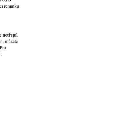
ocí řemínku
e netřepí,
en, můžete
 Pro
.