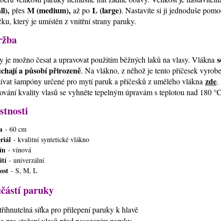
ll),
M (medium),
L (large)
přes
až po
. Nastavíte si ji jednoduše pom
čku, který je umístěn z vnitřní strany paruky.
ržba
s
y je možno česat a upravovat použitím běžných laků na vlasy. Vlákna
chají a působí přirozeně
. Na vlákno, z něhož je tento příčesek vyrob
zde
ívat šampóny určené pro mytí paruk a příčesků z umělého vlákna
.
ování kvality vlasů se vyhněte tepelným úpravám s teplotou nad 180 °C
stnosti
a
- 60 cm
riál
- kvalitní syntetické vlákno
ín
- vínová
ití
- univerzální
kost
- S, M, L
částí paruky
střihnutelná síťka pro přilepení paruky k hlavě
ťka pro stažení vlasů před nasazením paruky