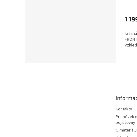
Průmě
hodno
produ
1 19
je
4,6
krásná
z
FRONT,
5
vzhled
hvězdi
Z
á
p
a
t
Informac
í
Kontakty
Příspěvek 
pojišťovny
O materiálu