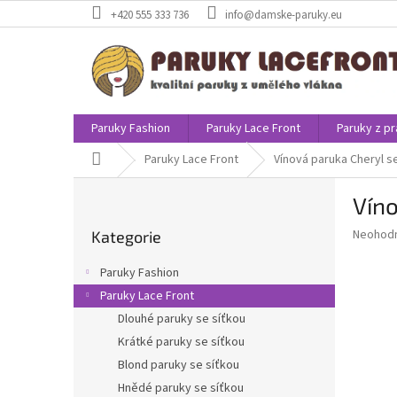
Přejít
+420 555 333 736
info@damske-paruky.eu
na
obsah
Paruky Fashion
Paruky Lace Front
Paruky z pr
Domů
Paruky Lace Front
Vínová paruka Cheryl se
P
Víno
o
Přeskočit
s
Průměr
Neohod
Kategorie
kategorie
t
hodnoce
r
produkt
Paruky Fashion
a
je
Paruky Lace Front
0,0
n
z
Dlouhé paruky se síťkou
n
5
í
Krátké paruky se síťkou
hvězdič
p
Blond paruky se síťkou
a
Hnědé paruky se síťkou