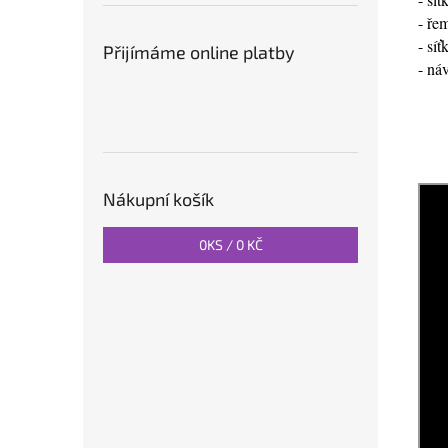
- ře
- sí
Přijímáme online platby
- ná
Nákupní košík
0
KS /
0 KČ