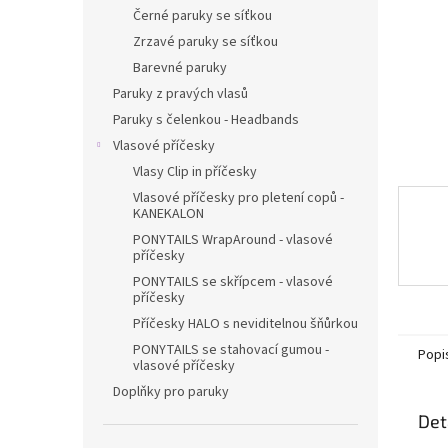
n
Černé paruky se síťkou
e
Zrzavé paruky se síťkou
l
Barevné paruky
Paruky z pravých vlasů
Paruky s čelenkou - Headbands
Vlasové příčesky
Vlasy Clip in příčesky
Vlasové příčesky pro pletení copů -
KANEKALON
PONYTAILS WrapAround - vlasové
příčesky
PONYTAILS se skřípcem - vlasové
příčesky
Příčesky HALO s neviditelnou šňůrkou
PONYTAILS se stahovací gumou -
Popi
vlasové příčesky
Doplňky pro paruky
Det