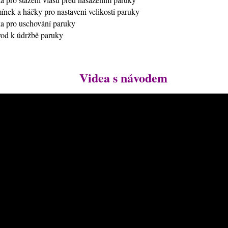
mínek a háčky pro nastaveni velikosti paruky
ťka pro uschování paruky
vod k údržbě paruky
Videa s návodem