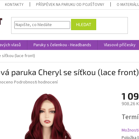
KONTAKTY
PŘÍSPĚVEK NA PARUKU OD POJIŠŤOVNY
O MATERIÁL
HLEDAT
avých vlasů
Paruky s čelenkou - Headbands
Vlasové příčesky
 síťkou (lace front)
vá paruka Cheryl se síťkou (lace front)
né
noceno
Podrobnosti hodnocení
ní
1 09
u
908,26 K
Měrná
Termí
cena:
ek.
Možnosti
Položka 