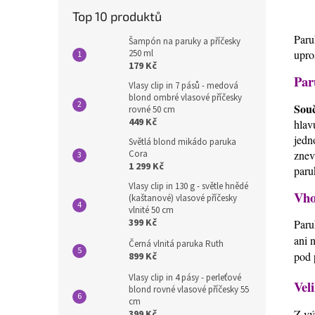
Top 10 produktů
Paru
Šampón na paruky a příčesky
250 ml
upro
179 Kč
Par
Vlasy clip in 7 pásů - medová
blond ombré vlasové příčesky
Souč
rovné 50 cm
449 Kč
hlav
jedn
Světlá blond mikádo paruka
Cora
znev
1 299 Kč
paru
Vlasy clip in 130 g - světle hnědé
Vho
(kaštanové) vlasové příčesky
vlnité 50 cm
399 Kč
Paru
ani 
Černá vlnitá paruka Ruth
pod 
899 Kč
Vlasy clip in 4 pásy - perleťové
Veli
blond rovné vlasové příčesky 55
cm
Z vý
399 Kč