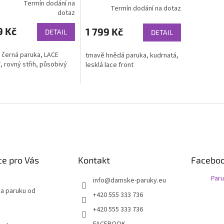
Termín dodání na
Termín dodání na dotaz
rné
dotaz
cení
ktu
9 Kč
1 799 Kč
DETAIL
DETAIL
 černá paruka, LACE
tmavě hnědá paruka, kudrnatá,
 rovný střih, působivý
lesklá lace front
ček.
e pro Vás
Kontakt
Facebo
Par
info
@
damske-paruky.eu
na paruku od
+420 555 333 736
+420 555 333 736
FACEBOOK