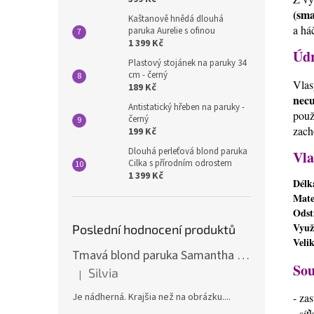
(sma
Kaštanově hnědá dlouhá
a há
paruka Aurelie s ofinou
1 399 Kč
Úd
Plastový stojánek na paruky 34
cm - černý
Vlas
189 Kč
necu
Antistatický hřeben na paruky -
použ
černý
zach
199 Kč
Dlouhá perleťová blond paruka
Vla
Cilka s přírodním odrostem
1 399 Kč
Délk
Mate
Odst
Využ
Poslední hodnocení produktů
Veli
Tmavá blond paruka Samantha s melíry
Sou
Silvia
|
Hodnocení produktu je 5 z 5 hvězdiček.
- za
Je nádherná. Krajšia než na obrázku....
- sí