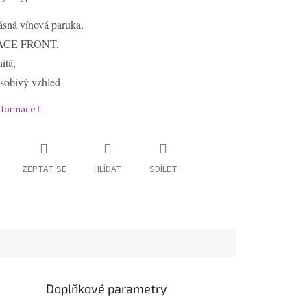
ásná vínová paruka,
ACE FRONT,
nitá,
sobivý vzhled
informace
ZEPTAT SE
HLÍDAT
SDÍLET
Doplňkové parametry