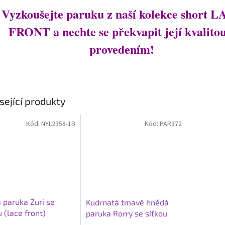
Vyzkoušejte paruku z naší kolekce short 
FRONT a nechte se překvapit její kvalitou
provedením!
sející produkty
Kód:
NYL2358-1B
Kód:
PAR372
 paruka Zuri se
Kudrnatá tmavě hnědá
u (lace front)
paruka Rorry se síťkou
(lace front)