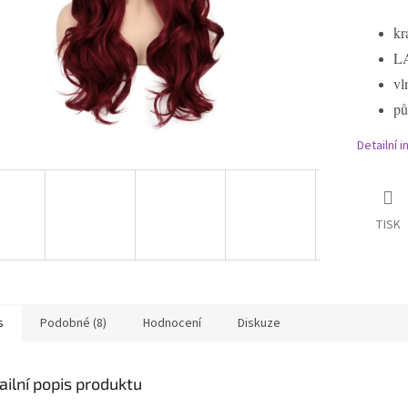
kr
L
vl
pů
Detailní 
TISK
s
Podobné (8)
Hodnocení
Diskuze
ailní popis produktu