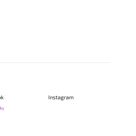
ok
Instagram
uky