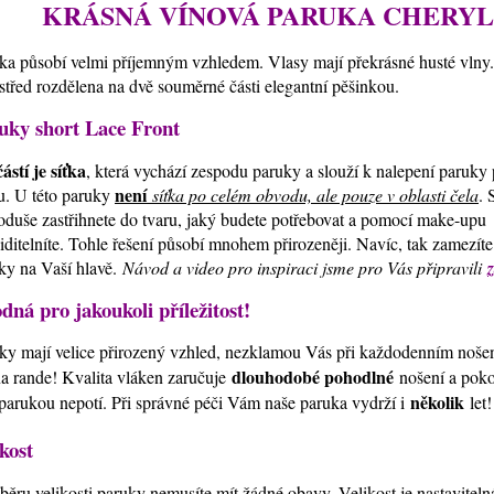
KRÁSNÁ VÍNOVÁ PARUKA CHERYL
ka působí velmi příjemným vzhledem. Vlasy mají překrásné husté vlny.
střed rozdělena na dvě souměrné části elegantní pěšinkou.
uky short Lace Front
ástí je síťka
, která vychází zespodu paruky a slouží k nalepení paruky
není
u. U této paruky
síťka po celém obvodu, ale pouze v oblasti čela
. 
oduše zastřihnete do tvaru, jaký budete potřebovat a pomocí make-upu
iditelníte. Tohle řešení působí mnohem přirozeněji. Navíc, tak zamezít
ky na Vaší hlavě.
Návod a video pro inspiraci jsme pro Vás připravili
dná pro jakoukoli příležitost!
ky mají velice přirozený vzhled, nezklamou Vás při každodenním nošen
dlouhodobé pohodlné
na rande! Kvalita vláken zaručuje
nošení a poko
několik
parukou nepotí. Při správné péči Vám naše paruka vydrží i
let!
kost
běru velikosti paruky nemusíte mít žádné obavy. Velikost je nastavitel