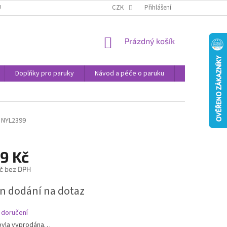
U
JAK NAKUPOVAT
OBCHODNÍ PODMÍNKY
CZK
Přihlášení
PODMÍNKY OCHRANY
NÁKUPNÍ
Prázdný košík
KOŠÍK
Doplňky pro paruky
Návod a péče o paruku
Příspěvek na 
NYL2399
9 Kč
č bez DPH
n dodání na dotaz
 doručení
byla vyprodána…