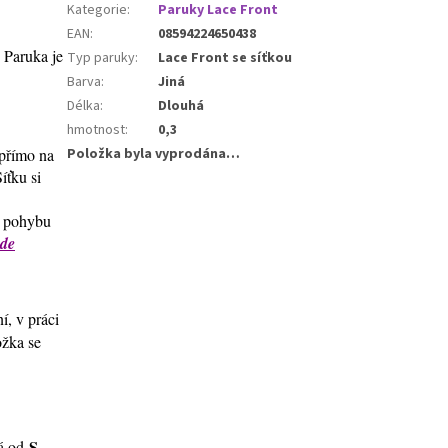
Kategorie
:
Paruky Lace Front
EAN
:
08594224650438
 Paruka je
Typ paruky
:
Lace Front se síťkou
Barva
:
Jiná
Délka
:
Dlouhá
hmotnost
:
0,3
Položka byla vyprodána…
 přímo na
Síťku si
e pohybu
zde
í, v práci
žka se
S
ná od