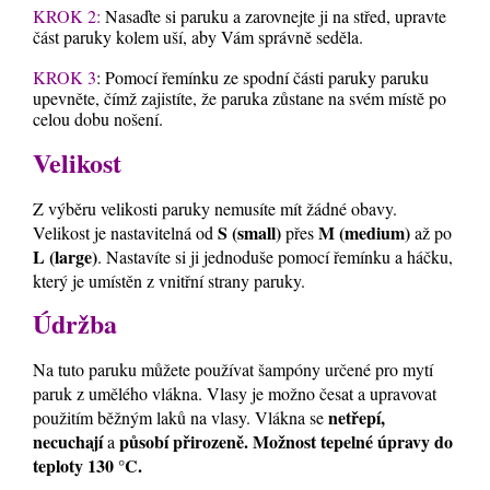
KROK 2:
Nasaďte si paruku a zarovnejte ji na střed, upravte
část paruky kolem uší, aby Vám správně seděla.
KROK 3
: Pomocí řemínku ze spodní části paruky paruku
upevněte, čímž zajistíte, že paruka zůstane na svém místě po
celou dobu nošení.
Velikost
Z výběru velikosti paruky nemusíte mít žádné obavy.
S (small)
M (medium)
Velikost je nastavitelná od
přes
až po
L (large)
. Nastavíte si ji jednoduše pomocí řemínku a háčku,
který je umístěn z vnitřní strany paruky.
Údržba
Na tuto paruku můžete používat šampóny určené pro mytí
paruk z umělého vlákna. Vlasy je možno česat a upravovat
netřepí,
použitím běžným laků na vlasy. Vlákna se
necuchají
působí přirozeně. Možnost tepelné úpravy do
a
teploty 130 °C.