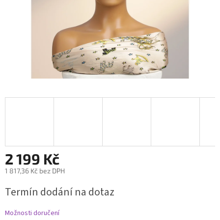
2 199 Kč
1 817,36 Kč bez DPH
Měrná
Termín dodání na dotaz
cena:
Možnosti doručení