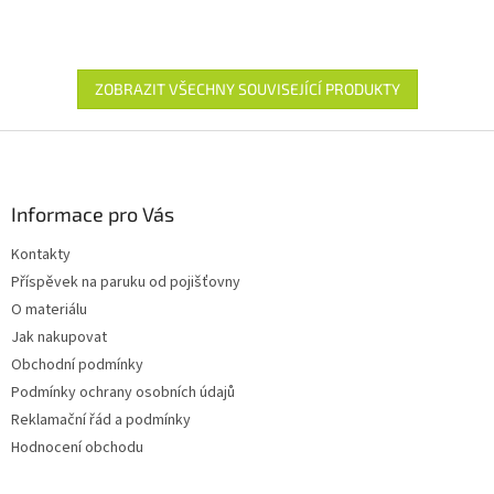
ZOBRAZIT VŠECHNY SOUVISEJÍCÍ PRODUKTY
Z
á
p
a
Informace pro Vás
t
Kontakty
í
Příspěvek na paruku od pojišťovny
O materiálu
Jak nakupovat
Obchodní podmínky
Podmínky ochrany osobních údajů
Reklamační řád a podmínky
Hodnocení obchodu