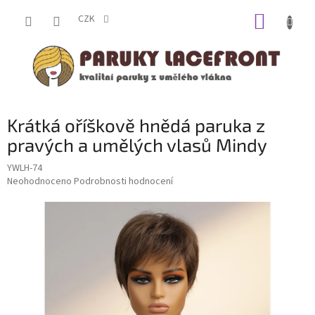
Přejít
NÁKUP
na
CZK
obsah
KOŠÍK
Krátká oříškově hnědá paruka z
pravých a umělých vlasů Mindy
YWLH-74
Průměrné
Neohodnoceno
Podrobnosti hodnocení
hodnocení
produktu
je
0,0
z
5
hvězdiček.