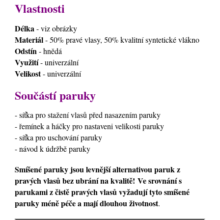
Vlastnosti
Délka
- viz obrázky
Materiál
- 50% pravé vlasy, 50% kvalitní syntetické vlákno
Odstín
- hnědá
Využití
- univerzální
Velikost
- univerzální
Součástí paruky
- síťka pro stažení vlasů před nasazením paruky
- řemínek a háčky pro nastaveni velikosti paruky
- síťka pro uschování paruky
- návod k údržbě paruky
Smíšené paruky jsou levnější alternativou paruk z
pravých vlasů bez ubrání na kvalitě! Ve srovnání s
parukami z čistě pravých vlasů vyžadují tyto smíšené
paruky méně péče a mají dlouhou životnost
.