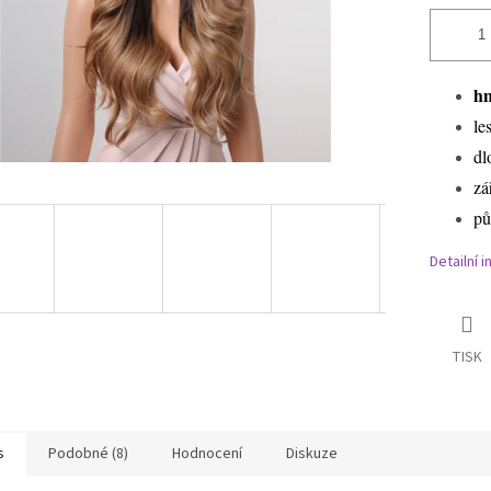
hn
le
dl
zá
pů
Detailní 
TISK
s
Podobné (8)
Hodnocení
Diskuze