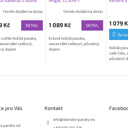
a Isabella s blond
Angie, LC304-1
Kendra s
rem
konečky,
Termín dodání na dotaz
Termín dodání na dotaz
1 079 K
9 Kč
1 089 Kč
DETAIL
DETAIL
Do ko
 světle hnědá paruka,
krásná hnědá paruka,
univerzální velikost,
univerzální velikost, působivý
hnědá paru
ivý dojem
dojem
celé čelo, 
působivý 
e pro Vás
Kontakt
Facebo
info
@
damske-paruky.eu
na paruku od
+420 555 333 736