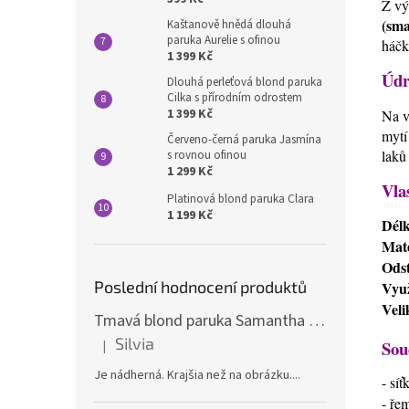
Z vý
(sma
Kaštanově hnědá dlouhá
paruka Aurelie s ofinou
háčk
1 399 Kč
Údr
Dlouhá perleťová blond paruka
Cilka s přírodním odrostem
1 399 Kč
Na v
mytí
Červeno-černá paruka Jasmína
laků
s rovnou ofinou
1 299 Kč
Vla
Platinová blond paruka Clara
1 199 Kč
Dél
Mate
Odst
Poslední hodnocení produktů
Využ
Veli
Tmavá blond paruka Samantha s melíry
Silvia
Sou
|
Hodnocení produktu je 5 z 5 hvězdiček.
Je nádherná. Krajšia než na obrázku....
- sí
- ře