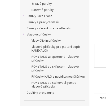
n
Zrzavé paruky
e
Barevné paruky
l
Paruky Lace Front
Paruky z pravých vlasů
Paruky s čelenkou - Headbands
Vlasové příčesky
Vlasy Clip in příčesky
Vlasové příčesky pro pletení copů -
KANEKALON
PONYTAILS WrapAround - vlasové
příčesky
PONYTAILS se skřípcem - vlasové
příčesky
Příčesky HALO s neviditelnou šňůrkou
PONYTAILS se stahovací gumou -
vlasové příčesky
Doplňky pro paruky
Popi