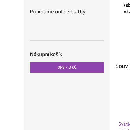
- sí
Přijímáme online platby
- ná
Nákupní košík
Souvi
0
KS /
0 KČ
Světl