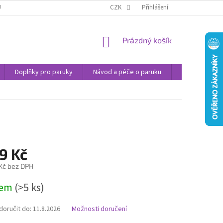
U
JAK NAKUPOVAT
OBCHODNÍ PODMÍNKY
CZK
Přihlášení
PODMÍNKY OCHRANY
NÁKUPNÍ
Prázdný košík
KOŠÍK
Doplňky pro paruky
Návod a péče o paruku
Příspěvek na 
9 Kč
 Kč bez DPH
dem
(>5 ks)
oručit do:
11.8.2026
Možnosti doručení