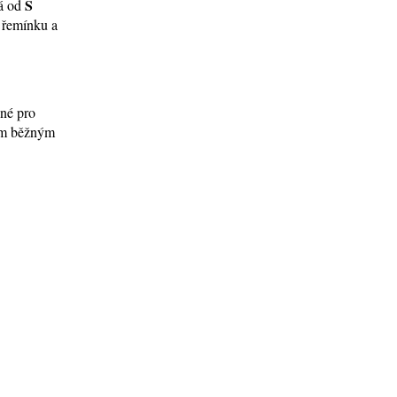
S
ná od
í řemínku a
ené pro
tím běžným