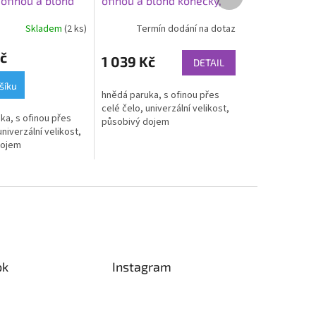
 ofinou a blond
ofinou a blond konečky,
produkt
 LC256-1
LC360
Skladem
(2 ks)
Termín dodání na dotaz
č
1 039 Kč
DETAIL
šíku
hnědá paruka, s ofinou přes
celé čelo, univerzální velikost,
ka, s ofinou přes
působivý dojem
univerzální velikost,
dojem
ok
Instagram