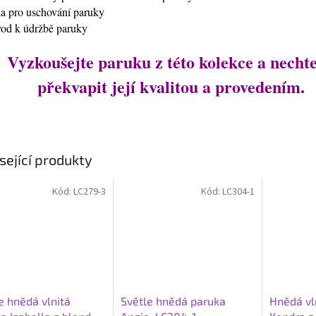
ťka pro uschování paruky
vod k údržbě paruky
Vyzkoušejte paruku z této kolekce a nechte
překvapit její kvalitou a provedením.
sející produkty
Kód:
LC279-3
Kód:
LC304-1
e hnědá vlnitá
Světle hnědá paruka
Hnědá vl