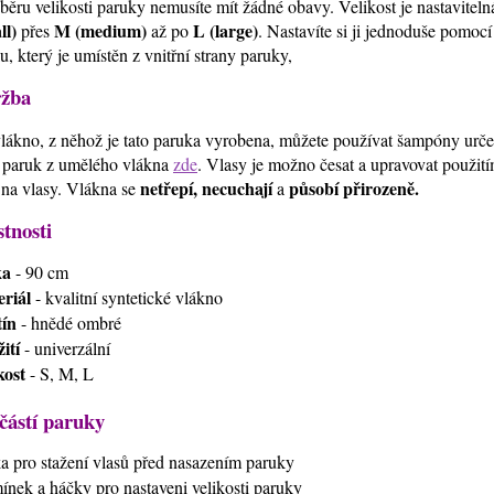
běru velikosti paruky nemusíte mít žádné obavy. Velikost je nastavitel
ll)
M (medium)
L (large)
přes
až po
. Nastavíte si ji jednoduše pomoc
u, který je umístěn z vnitřní strany paruky,
žba
lákno, z něhož je tato paruka vyrobena, můžete používat šampóny urč
 paruk z umělého vlákna
zde
. Vlasy je možno česat a upravovat použi
netřepí, necuchají
působí přirozeně.
 na vlasy. Vlákna se
a
stnosti
ka
- 90 cm
riál
- kvalitní syntetické vlákno
ín
- hnědé ombré
ití
- univerzální
kost
- S, M, L
částí paruky
ťka pro stažení vlasů před nasazením paruky
mínek a háčky pro nastaveni velikosti paruky