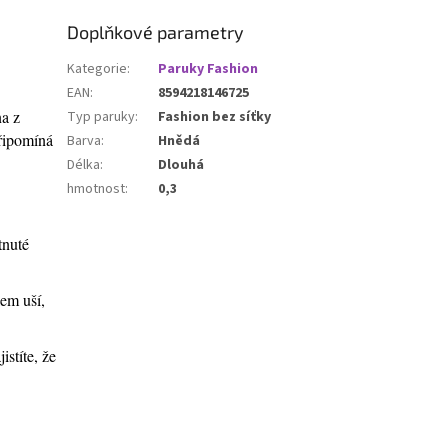
Doplňkové parametry
Kategorie
:
Paruky Fashion
EAN
:
8594218146725
na z
Typ paruky
:
Fashion bez síťky
připomíná
Barva
:
Hnědá
Délka
:
Dlouhá
hmotnost
:
0,3
tnuté
lem uší,
stíte, že