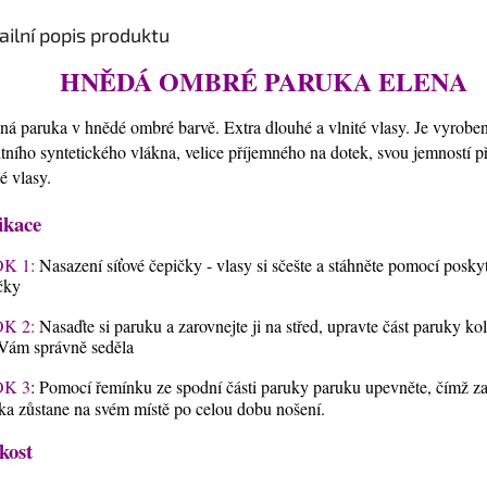
ailní popis produktu
HNĚDÁ OMBRÉ PARUKA ELENA
ná paruka v hnědé ombré barvě. Extra dlouhé a vlnité vlasy. Je vyrobe
itního syntetického vlákna, velice příjemného na dotek, svou jemností 
ké vlasy.
ikace
K 1:
Nasazení síťové čepičky - vlasy si sčešte a stáhněte pomocí posky
čky
K 2:
Nasaďte si paruku a zarovnejte ji na střed, upravte část paruky ko
Vám správně seděla
K 3
: Pomocí řemínku ze spodní části paruky paruku upevněte, čímž zaji
ka zůstane na svém místě po celou dobu nošení.
kost