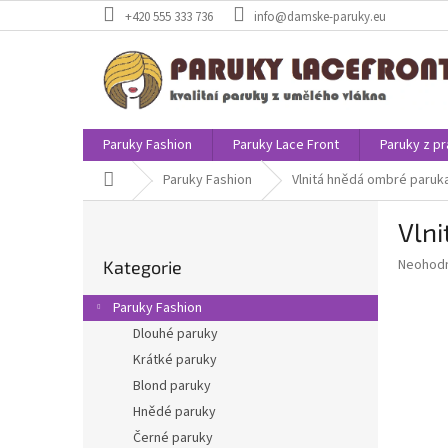
Přejít
+420 555 333 736
info@damske-paruky.eu
na
obsah
Paruky Fashion
Paruky Lace Front
Paruky z pr
Domů
Paruky Fashion
Vlnitá hnědá ombré paruk
P
Vln
o
Přeskočit
s
Průměr
Neohod
Kategorie
kategorie
t
hodnoce
r
produkt
Paruky Fashion
a
je
Dlouhé paruky
0,0
n
z
Krátké paruky
n
5
í
Blond paruky
hvězdič
p
Hnědé paruky
a
Černé paruky