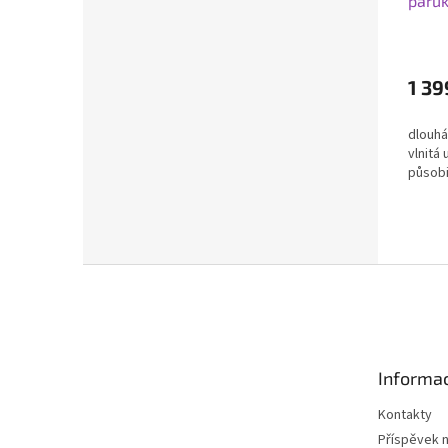
paruk
melí
1 39
dlouhá
vlnitá 
působ
Z
á
p
a
t
Informac
í
Kontakty
Příspěvek 