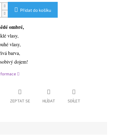
Přidat do košíku
ědé ombré,
sklé vlasy,
ouhé vlasy,
řivá barva,
sobivý dojem!
informace
ZEPTAT SE
HLÍDAT
SDÍLET