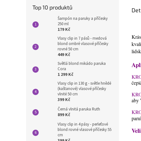
Top 10 produktů
Det
Šampón na paruky a příčesky
250 ml
179 Kč
Krás
Vlasy clip in 7 pásů - medová
kval
blond ombré vlasové příčesky
rovné 50 cm
lids
449 Kč
Apl
Světlá blond mikádo paruka
Cora
1 299 Kč
KRO
čepi
Vlasy clip in 130 g - světle hnědé
(kaštanové) vlasové příčesky
KRO
vlnité 50 cm
399 Kč
aby 
Černá vlnitá paruka Ruth
KRO
899 Kč
paru
Vlasy clip in 4 pásy - perleťové
Veli
blond rovné vlasové příčesky 55
cm
399 Kč