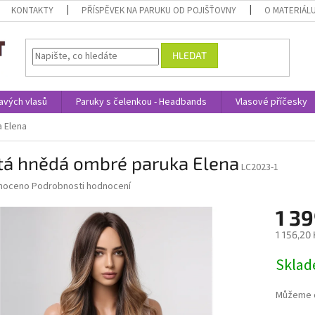
KONTAKTY
PŘÍSPĚVEK NA PARUKU OD POJIŠŤOVNY
O MATERIÁL
HLEDAT
avých vlasů
Paruky s čelenkou - Headbands
Vlasové příčesky
a Elena
itá hnědá ombré paruka Elena
LC2023-1
né
noceno
Podrobnosti hodnocení
ní
1 39
u
1 156,20
Měrná
Skla
cena:
ek.
Můžeme d