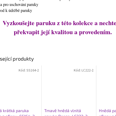
ťka pro uschování paruky
vod k údržbě paruky
Vyzkoušejte paruku z této kolekce a nechte
překvapit její kvalitou a provedením.
sející produkty
Kód:
SS164-2
Kód:
LC222-2
 krátká paruka
Tmavě hnědá vlnitá
Hnědá pa