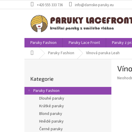
Přejít
+420 555 333 736
info@damske-paruky.eu
na
obsah
Paruky Fashion
Paruky Lace Front
Paruky z pr
Domů
Paruky Fashion
Vínová paruka Leah
P
Vín
o
Přeskočit
s
Průměr
Neohod
Kategorie
kategorie
t
hodnoce
r
produkt
Paruky Fashion
a
je
Dlouhé paruky
0,0
n
z
Krátké paruky
n
5
í
Blond paruky
hvězdič
p
Hnědé paruky
a
Černé paruky