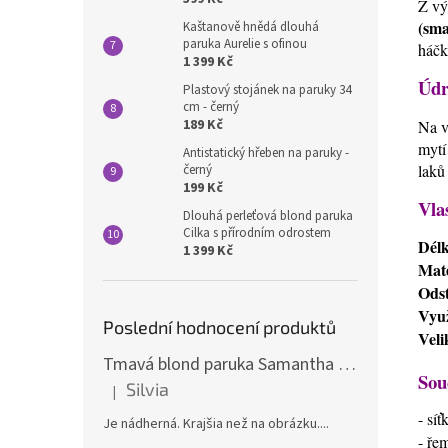
Z vý
(sma
Kaštanově hnědá dlouhá
paruka Aurelie s ofinou
háčk
1 399 Kč
Údr
Plastový stojánek na paruky 34
cm - černý
189 Kč
Na v
mytí
Antistatický hřeben na paruky -
laků
černý
199 Kč
Vla
Dlouhá perleťová blond paruka
Cilka s přírodním odrostem
Dél
1 399 Kč
Mate
Odst
Využ
Poslední hodnocení produktů
Veli
Tmavá blond paruka Samantha s melíry
Sou
Silvia
|
Hodnocení produktu je 5 z 5 hvězdiček.
- sí
Je nádherná. Krajšia než na obrázku....
- ře