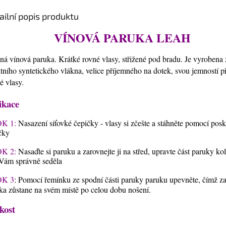
ailní popis produktu
VÍNOVÁ PARUKA LEAH
ná vínová paruka. Krátké rovné vlasy, střižené pod bradu. Je vyrobena 
itního syntetického vlákna, velice příjemného na dotek, svou jemností 
ké vlasy.
ikace
K 1:
Nasazení síťovké čepičky - vlasy si zčešte a stáhněte pomocí pos
čky
K 2:
Nasaďte si paruku a zarovnejte ji na střed, upravte část paruky ko
Vám správně seděla
K 3
: Pomocí řemínku ze spodní části paruky paruku upevněte, čímž zaji
ka zůstane na svém místě po celou dobu nošení.
kost