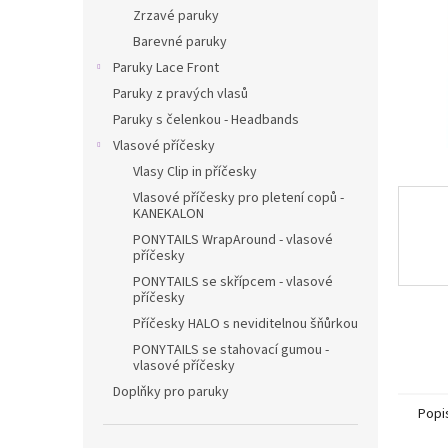
n
Zrzavé paruky
e
Barevné paruky
l
Paruky Lace Front
Paruky z pravých vlasů
Paruky s čelenkou - Headbands
Vlasové příčesky
Vlasy Clip in příčesky
Vlasové příčesky pro pletení copů -
KANEKALON
PONYTAILS WrapAround - vlasové
příčesky
PONYTAILS se skřípcem - vlasové
příčesky
Příčesky HALO s neviditelnou šňůrkou
PONYTAILS se stahovací gumou -
vlasové příčesky
Doplňky pro paruky
Popi