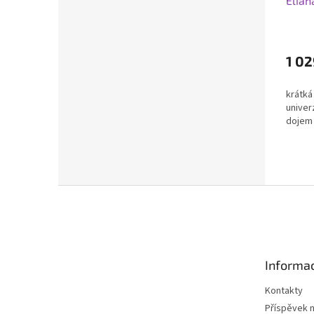
Elian
1 02
krátká
univer
dojem
Z
á
p
a
t
Informac
í
Kontakty
Příspěvek 