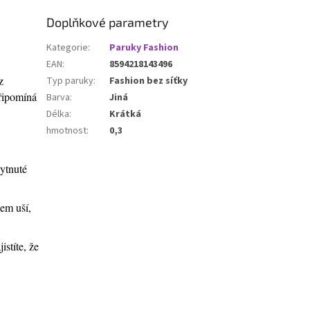
Doplňkové parametry
Kategorie
:
Paruky Fashion
EAN
:
8594218143496
z
Typ paruky
:
Fashion bez síťky
připomíná
Barva
:
Jiná
Délka
:
Krátká
hmotnost
:
0,3
kytnuté
lem uší,
stíte, že