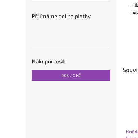
- sí
- ná
Přijímáme online platby
Nákupní košík
Souvi
0
KS /
0 KČ
Hnědá