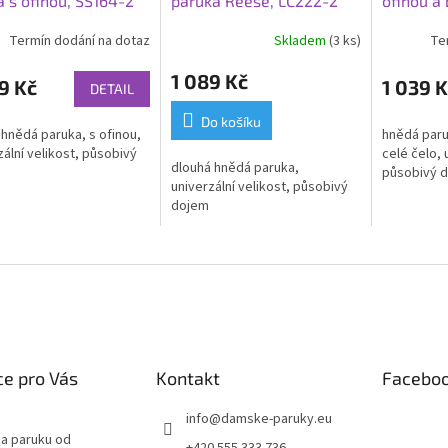
a s ofinou, SS164-2
paruka Reese, LC222-2
ofinou a
LC360
Termín dodání na dotaz
Skladem
(3 ks)
Te
1 089 Kč
9 Kč
1 039 K
DETAIL
Do košíku
 hnědá paruka, s ofinou,
hnědá paru
zální velikost, působivý
celé čelo, 
dlouhá hnědá paruka,
působivý 
univerzální velikost, působivý
dojem
e pro Vás
Kontakt
Facebo
info
@
damske-paruky.eu
na paruku od
+420 555 333 736