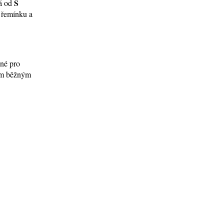
S
ná od
í řemínku a
ené pro
tím běžným