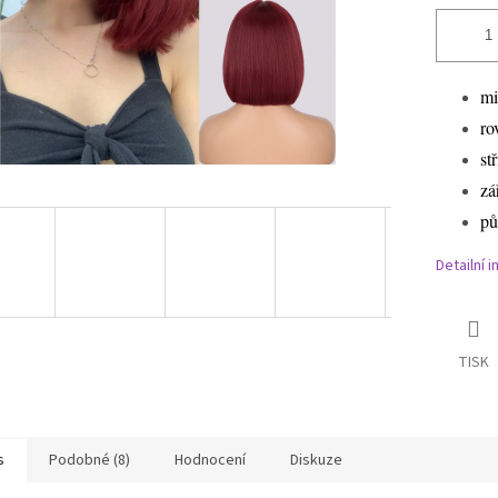
m
ro
st
zá
pů
Detailní 
TISK
s
Podobné (8)
Hodnocení
Diskuze