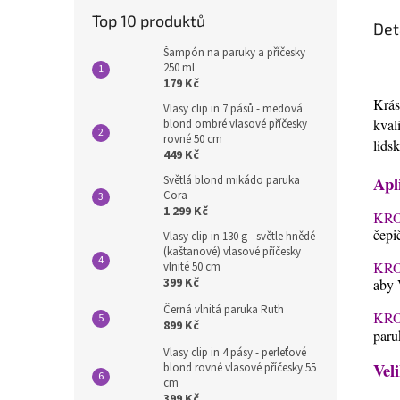
Top 10 produktů
Det
Šampón na paruky a příčesky
250 ml
179 Kč
Krás
Vlasy clip in 7 pásů - medová
kval
blond ombré vlasové příčesky
rovné 50 cm
lids
449 Kč
Apl
Světlá blond mikádo paruka
Cora
1 299 Kč
KRO
čepi
Vlasy clip in 130 g - světle hnědé
(kaštanové) vlasové příčesky
KRO
vlnité 50 cm
399 Kč
aby 
Černá vlnitá paruka Ruth
KRO
899 Kč
paru
Vlasy clip in 4 pásy - perleťové
Veli
blond rovné vlasové příčesky 55
cm
399 Kč