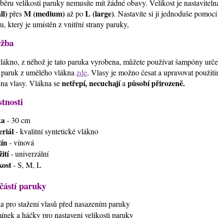
běru velikosti paruky nemusíte mít žádné obavy. Velikost je nastavitel
ll)
M (medium)
L (large)
přes
až po
. Nastavíte si ji jednoduše pomoc
u, který je umístěn z vnitřní strany paruky,
žba
lákno, z něhož je tato paruka vyrobena, můžete používat šampóny urč
 paruk z umělého vlákna
zde
. Vlasy je možno česat a upravovat použi
netřepí, necuchají
působí přirozeně.
 na vlasy. Vlákna se
a
stnosti
ka
- 30 cm
riál
- kvalitní syntetické vlákno
ín
- vínová
ití
- univerzální
kost
- S, M, L
částí paruky
ťka pro stažení vlasů před nasazením paruky
mínek a háčky pro nastaveni velikosti paruky