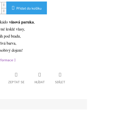
Přidat do košíku
vínová paruka
ikádo
,
vné lesklé vlasy,
řih pod bradu,
řivá barva,
sobivý dojem!
informace
ZEPTAT SE
HLÍDAT
SDÍLET