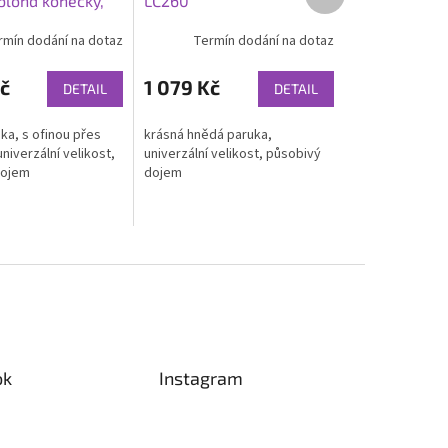
 blond konečky,
LC260
produkt
rmín dodání na dotaz
Termín dodání na dotaz
č
1 079 Kč
DETAIL
DETAIL
ka, s ofinou přes
krásná hnědá paruka,
univerzální velikost,
univerzální velikost, působivý
dojem
dojem
ok
Instagram