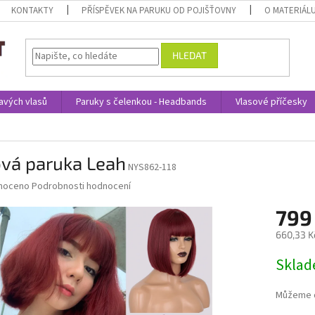
KONTAKTY
PŘÍSPĚVEK NA PARUKU OD POJIŠŤOVNY
O MATERIÁL
HLEDAT
avých vlasů
Paruky s čelenkou - Headbands
Vlasové příčesky
ová paruka Leah
NYS862-118
né
noceno
Podrobnosti hodnocení
ní
799
u
660,33 K
Měrná
Skla
cena:
ek.
Můžeme d