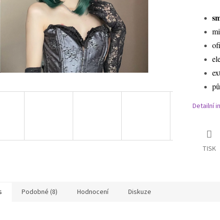
sm
mi
of
el
ex
pů
Detailní 
TISK
s
Podobné (8)
Hodnocení
Diskuze