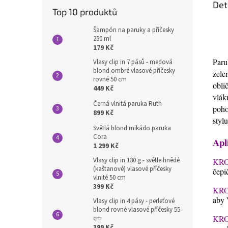
Det
Top 10 produktů
Šampón na paruky a příčesky
250 ml
179 Kč
Paru
Vlasy clip in 7 pásů - medová
blond ombré vlasové příčesky
zele
rovné 50 cm
obli
449 Kč
vlák
Černá vlnitá paruka Ruth
poho
899 Kč
styl
Světlá blond mikádo paruka
Cora
Apl
1 299 Kč
Vlasy clip in 130 g - světle hnědé
KRO
(kaštanové) vlasové příčesky
čepi
vlnité 50 cm
399 Kč
KRO
aby 
Vlasy clip in 4 pásy - perleťové
blond rovné vlasové příčesky 55
KRO
cm
399 Kč