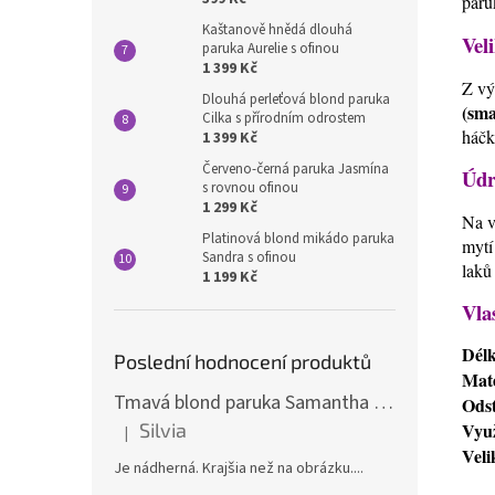
paru
Kaštanově hnědá dlouhá
Veli
paruka Aurelie s ofinou
1 399 Kč
Z vý
Dlouhá perleťová blond paruka
(sma
Cilka s přírodním odrostem
háčk
1 399 Kč
Červeno-černá paruka Jasmína
Údr
s rovnou ofinou
1 299 Kč
Na v
Platinová blond mikádo paruka
mytí
Sandra s ofinou
laků
1 199 Kč
Vla
Dél
Poslední hodnocení produktů
Mate
Tmavá blond paruka Samantha s melíry
Odst
Využ
Silvia
|
Hodnocení produktu je 5 z 5 hvězdiček.
Veli
Je nádherná. Krajšia než na obrázku....