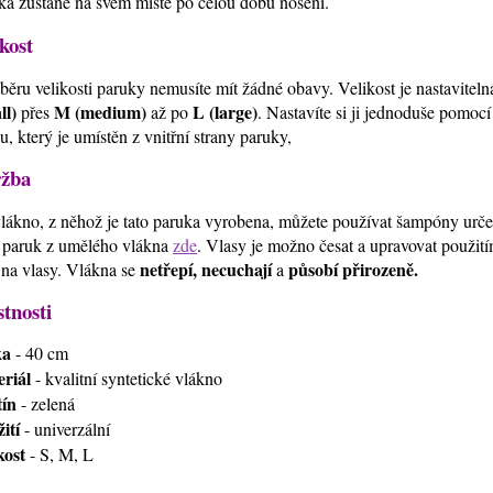
ka zůstane na svém místě po celou dobu nošení.
kost
běru velikosti paruky nemusíte mít žádné obavy. Velikost je nastavitel
ll)
M (medium)
L (large)
přes
až po
. Nastavíte si ji jednoduše pomoc
u, který je umístěn z vnitřní strany paruky,
žba
lákno, z něhož je tato paruka vyrobena, můžete používat šampóny urč
 paruk z umělého vlákna
zde
. Vlasy je možno česat a upravovat použi
netřepí, necuchají
působí přirozeně.
 na vlasy. Vlákna se
a
stnosti
ka
- 40 cm
riál
- kvalitní syntetické vlákno
ín
- zelená
ití
- univerzální
kost
- S, M, L