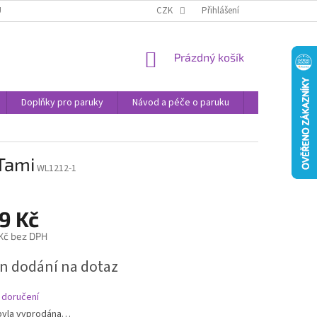
U
JAK NAKUPOVAT
OBCHODNÍ PODMÍNKY
CZK
Přihlášení
PODMÍNKY OCHRANY
NÁKUPNÍ
Prázdný košík
KOŠÍK
Doplňky pro paruky
Návod a péče o paruku
Příspěvek na 
Tami
WL1212-1
9 Kč
 Kč bez DPH
n dodání na dotaz
 doručení
byla vyprodána…