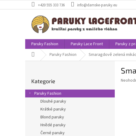
Přejít
+420 555 333 736
info@damske-paruky.eu
na
obsah
Paruky Fashion
Paruky Lace Front
Paruky z pr
Domů
Paruky Fashion
Smaragdově zelená mikád
P
Sma
o
Přeskočit
s
Průměr
Neohod
Kategorie
kategorie
t
hodnoce
r
produkt
Paruky Fashion
a
je
Dlouhé paruky
0,0
n
z
Krátké paruky
n
5
í
Blond paruky
hvězdič
p
Hnědé paruky
a
Černé paruky