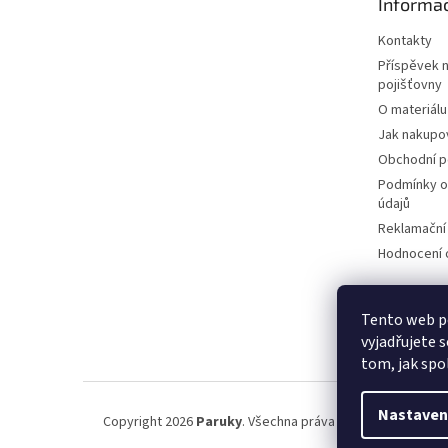
Informac
í
Kontakty
Příspěvek 
pojišťovny
O materiálu
Jak nakupo
Obchodní 
Podmínky o
údajů
Reklamační
Hodnocení
Tento web p
vyjadřujete s
tom, jak spo
Nastaven
Copyright 2026
Paruky
. Všechna práva vyhrazena.