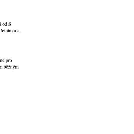
S
ná od
í řemínku a
ené pro
tím běžným