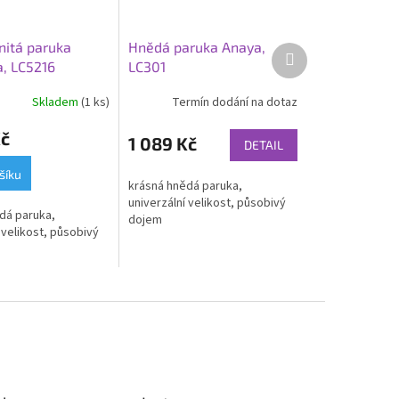
nitá paruka
Hnědá paruka Anaya,
Další
a, LC5216
LC301
produkt
Skladem
(1 ks)
Termín dodání na dotaz
Kč
1 089 Kč
DETAIL
šíku
krásná hnědá paruka,
univerzální velikost, působivý
dá paruka,
dojem
 velikost, působivý