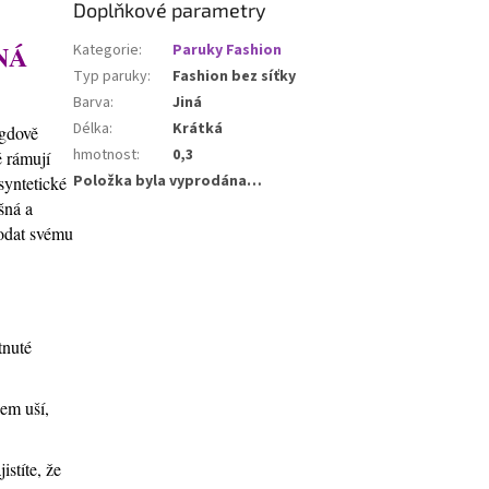
Doplňkové parametry
NÁ
Kategorie
:
Paruky Fashion
Typ paruky
:
Fashion bez síťky
Barva
:
Jiná
Délka
:
Krátká
agdově
hmotnost
:
0,3
 rámují
Položka byla vyprodána…
syntetické
šná a
dodat svému
tnuté
lem uší,
stíte, že