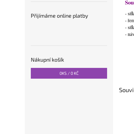
Sou
- sí
Přijímáme online platby
- ře
- sí
- ná
Nákupní košík
0
KS /
0 KČ
Souvi