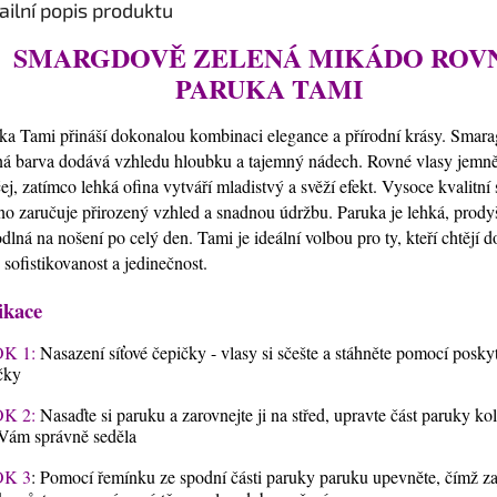
ailní popis produktu
SMARGDOVĚ ZELENÁ MIKÁDO ROV
PARUKA TAMI
ka Tami přináší dokonalou kombinaci elegance a přírodní krásy. Smar
ná barva dodává vzhledu hloubku a tajemný nádech. Rovné vlasy jemně
čej, zatímco lehká ofina vytváří mladistvý a svěží efekt. Vysoce kvalitní 
no zaručuje přirozený vzhled a snadnou údržbu. Paruka je lehká, prody
dlná na nošení po celý den. Tami je ideální volbou pro ty, kteří chtějí 
u sofistikovanost a jedinečnost.
ikace
K 1:
Nasazení síťové čepičky - vlasy si sčešte a stáhněte pomocí posky
čky
K 2:
Nasaďte si paruku a zarovnejte ji na střed, upravte část paruky ko
Vám správně seděla
K 3
: Pomocí řemínku ze spodní části paruky paruku upevněte, čímž zaji