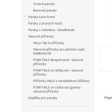
n
Zrzavé paruky
e
Barevné paruky
l
Paruky Lace Front
Paruky z pravých vlasů
Paruky s čelenkou - Headbands
Vlasové příčesky
Vlasy Clip in příčesky
Vlasové příčesky pro pletení copů -
KANEKALON
PONYTAILS WrapAround - vlasové
příčesky
PONYTAILS se skřípcem - vlasové
příčesky
Příčesky HALO s neviditelnou šňůrkou
PONYTAILS se stahovací gumou -
vlasové příčesky
Popi
Doplňky pro paruky