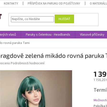
KONTAKTY
PŘÍSPĚVEK NA PARUKU OD POJIŠŤOVNY
O MATERIÁL
HLEDAT
avých vlasů
Paruky s čelenkou - Headbands
Vlasové příčesky
o rovná paruka Tami
ragdově zelená mikádo rovná paruka 
né
noceno
Podrobnosti hodnocení
ní
1 39
u
1 156,20
Měrná
Termí
cena:
ek.
Možnosti
Položka 