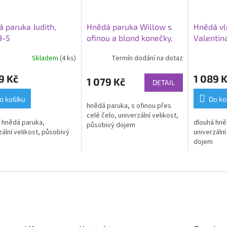
 paruka Judith,
Hnědá paruka Willow s
Hnědá vl
9-5
ofinou a blond konečky,
Valentin
LC169-1
Skladem
(4 ks)
Termín dodání na dotaz
rné
cení
9 Kč
1 089 
ktu
1 079 Kč
DETAIL
o košíku
Do ko
hnědá paruka, s ofinou přes
celé čelo, univerzální velikost,
 hnědá paruka,
dlouhá hně
působivý dojem
ček.
zální velikost, působivý
univerzální
dojem