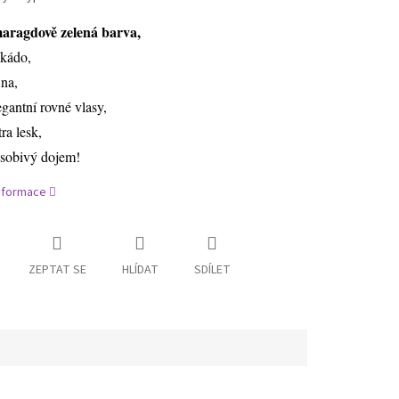
aragdově zelená barva,
kádo,
ina,
egantní rovné vlasy,
tra lesk,
sobivý dojem!
informace
ZEPTAT SE
HLÍDAT
SDÍLET