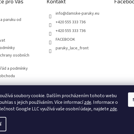
e pro Vás
Kontakt
Facebo
info
@
damske-paruky.eu
na paruku od
+420 555 333 736
+420 555 333 736
FACEBOOK
vat
podmínky
paruky_lace_front
chrany osobních
 řád a podmínky
 obchodu
oužívá soubory cookie. Dalším procházením tohoto webu
www.damske-paruky.eu
ouhlas s jejich používáním. Více informací
zde
. Informace o
lečnost Google LLC využívá vaše osobní údaje, najdete
zde
.
í