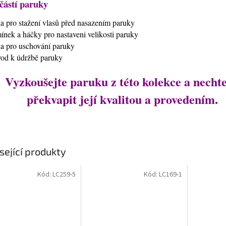
částí paruky
ťka pro stažení vlasů před nasazením paruky
mínek a háčky pro nastaveni velikosti paruky
ťka pro uschování paruky
vod k údržbě paruky
Vyzkoušejte paruku z této kolekce a nechte
překvapit její kvalitou a provedením.
sející produkty
Kód:
LC259-5
Kód:
LC169-1