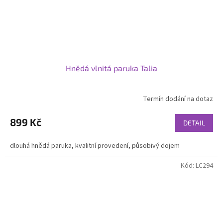
Hnědá vlnitá paruka Talia
Termín dodání na dotaz
899 Kč
DETAIL
dlouhá hnědá paruka, kvalitní provedení, působivý dojem
Kód:
LC294