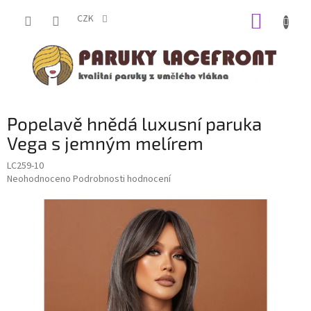
Přejít
NÁKUP
na
CZK
obsah
KOŠÍK
Popelavě hnědá luxusní paruka
Vega s jemným melírem
LC259-10
Průměrné
Neohodnoceno
Podrobnosti hodnocení
hodnocení
produktu
je
0,0
z
5
hvězdiček.