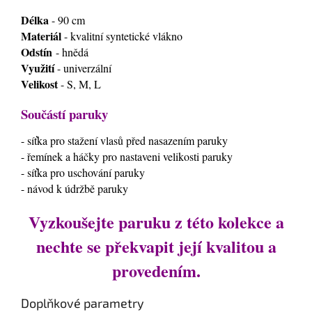
Délka
- 90 cm
Materiál
- kvalitní syntetické vlákno
Odstín
- hnědá
Využití
- univerzální
Velikost
- S, M, L
Součástí paruky
- síťka pro stažení vlasů před nasazením paruky
- řemínek a háčky pro nastaveni velikosti paruky
- síťka pro uschování paruky
- návod k údržbě paruky
Vyzkoušejte paruku z této kolekce a
nechte se překvapit její kvalitou a
provedením.
Doplňkové parametry