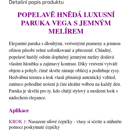
Detailní popis produktu
POPELAVĚ HNĚDÁ LUXUSNÍ
PARUKA VEGA S JEMNÝM
MELÍREM
Elegantní paruka s dlouhými, vrstvenými prameny a jemnou
ofinou působí velmi sofistikovaně a přirozeně. Chladný,
popelavě hnědý odstín doplněný jemnými melíry dodává
vlasům hloubku a zajímavý kontrast. Díky vrstvení vytváří
objem a pohyb, čímž skvěle rámuje obličej a podtrhuje rysy.
Hedvábná textura a lesk vlasů přinášejí autentický vzhled,
zatímco pohodlné nošení ji činí ideální volbou na každý den.
Paruka je skvělá pro ty, kdo chtějí stylový a moderní look s
nádechem elegance.
Aplikace
KROK 1:
Nasazení síťové čepičky - vlasy si sčešte a stáhněte
pomocí poskytnuté čepičky