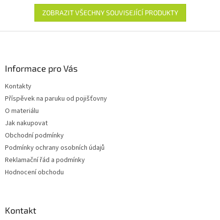
ZOBRAZIT VŠECHNY SOUVISEJÍCÍ PRODUKTY
Z
á
p
a
Informace pro Vás
t
Kontakty
í
Příspěvek na paruku od pojišťovny
O materiálu
Jak nakupovat
Obchodní podmínky
Podmínky ochrany osobních údajů
Reklamační řád a podmínky
Hodnocení obchodu
Kontakt