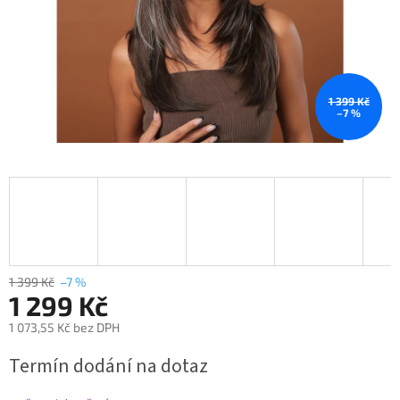
1 399 Kč
–7 %
1 399 Kč
–7 %
1 299 Kč
1 073,55 Kč bez DPH
Měrná
Termín dodání na dotaz
cena: