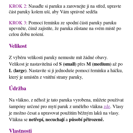
KROK 2:
Nasaďte si paruku a zarovnejte ji na střed, upravte
část paruky kolem uší, aby Vám správně seděla
KROK 3
: Pomocí řemínku ze spodní části paruky paruku
upevněte, čímž zajistíte, že paruka zůstane na svém místě po
celou dobu nošení.
Velikost
Z výběru velikosti paruky nemusíte mít žádné obavy.
S (small)
M (medium)
Velikost je nastavitelná od
přes
až po
L (large)
. Nastavíte si ji jednoduše pomocí řemínku a háčku,
který je umístěn z vnitřní strany paruky,
Údržba
Na vlákno, z něhož je tato paruka vyrobena, můžete používat
šampóny určené pro mytí paruk z umělého vlákna
zde
. Vlasy
je možno česat a upravovat použitím běžným laků na vlasy.
netřepí, necuchají
působí přirozeně.
Vlákna se
a
Vlastnosti