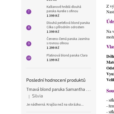
Z vý
Kaštanově hnědá dlouhá
paruka Aurelie s ofinou
Nast
1 399 Kč
Údr
Dlouhá perleťová blond paruka
Cilka s přírodním odrostem
Na v
1 399 Kč
možn
Červeno-černá paruka Jasmína
s rovnou ofinou
Vla
1 299 Kč
Dél
Platinová blond paruka Clara
1 199 Kč
Mate
Odst
Využ
Veli
Poslední hodnocení produktů
Tmavá blond paruka Samantha s melíry
Sou
Silvia
|
Hodnocení produktu je 5 z 5 hvězdiček.
- sí
Je nádherná. Krajšia než na obrázku....
- ře
- sí