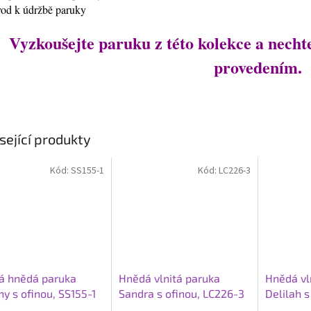
vod k údržbě paruky
Vyzkoušejte paruku z této kolekce a nechte 
provedením.
sející produkty
Kód:
SS155-1
Kód:
LC226-3
á hnědá paruka
Hnědá vlnitá paruka
Hnědá vl
y s ofinou, SS155-1
Sandra s ofinou, LC226-3
Delilah s
a LC368-