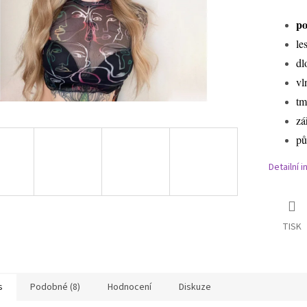
po
le
dl
vl
tm
zá
pů
Detailní 
TISK
s
Podobné (8)
Hodnocení
Diskuze