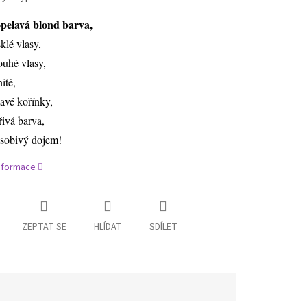
pelavá blond barva,
sklé vlasy,
ouhé vlasy,
nité,
avé kořínky,
řivá barva,
sobivý dojem!
informace
ZEPTAT SE
HLÍDAT
SDÍLET