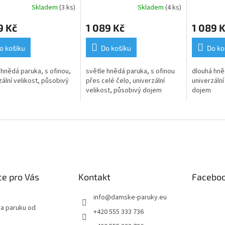
Skladem
(3 ks)
Skladem
(4 ks)
9 Kč
1 089 Kč
1 089 
o košíku
Do košíku
Do ko
 hnědá paruka, s ofinou,
světle hnědá paruka, s ofinou
dlouhá hně
zální velikost, působivý
přes celé čelo, univerzální
univerzální
velikost, působivý dojem
dojem
e pro Vás
Kontakt
Facebo
info
@
damske-paruky.eu
na paruku od
+420 555 333 736