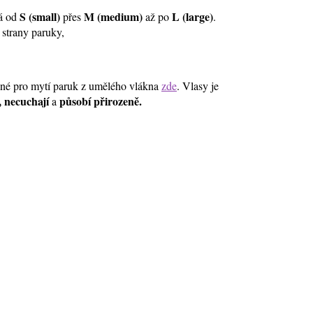
S (small)
M (medium)
L (large)
ná od
přes
až po
.
í strany paruky,
ené pro mytí paruk z umělého vlákna
zde
. Vlasy je
, necuchají
působí přirozeně.
a