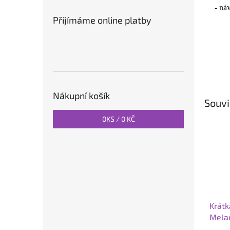
- ná
Přijímáme online platby
Nákupní košík
Souvi
0
KS /
0 KČ
Krátk
Melan