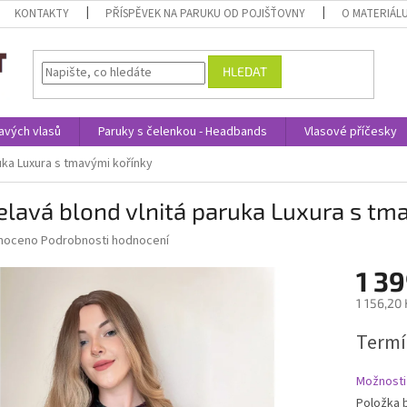
KONTAKTY
PŘÍSPĚVEK NA PARUKU OD POJIŠŤOVNY
O MATERIÁL
HLEDAT
avých vlasů
Paruky s čelenkou - Headbands
Vlasové příčesky
uka Luxura s tmavými kořínky
lavá blond vlnitá paruka Luxura s tm
né
noceno
Podrobnosti hodnocení
ní
1 39
u
1 156,20
Měrná
Termí
cena:
ek.
Možnosti
Položka 