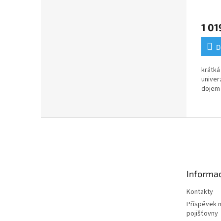
1 01
D
krátká
univer
dojem
Z
á
p
a
t
Informac
í
Kontakty
Příspěvek 
pojišťovny