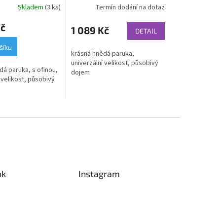
Skladem
(3 ks)
Termín dodání na dotaz
Kč
1 089 Kč
DETAIL
šíku
krásná hnědá paruka,
univerzální velikost, působivý
dá paruka, s ofinou,
dojem
 velikost, působivý
ok
Instagram