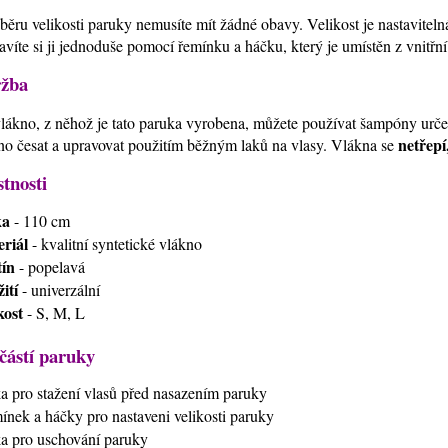
běru velikosti paruky nemusíte mít žádné obavy. Velikost je nastavitel
avíte si ji jednoduše pomocí řemínku a háčku, který je umístěn z vnitřn
žba
lákno, z něhož je tato paruka vyrobena, můžete používat šampóny urč
netřepí
o česat a upravovat použitím běžným laků na vlasy. Vlákna se
stnosti
ka
- 110 cm
riál
- kvalitní syntetické vlákno
ín
- popelavá
ití
- univerzální
kost
- S, M, L
částí paruky
ťka pro stažení vlasů před nasazením paruky
mínek a háčky pro nastaveni velikosti paruky
ťka pro uschování paruky