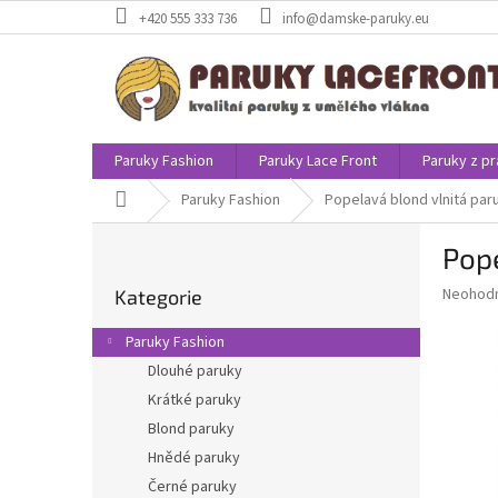
Přejít
+420 555 333 736
info@damske-paruky.eu
na
obsah
Paruky Fashion
Paruky Lace Front
Paruky z pr
Domů
Paruky Fashion
Popelavá blond vlnitá par
P
Pope
o
Přeskočit
s
Průměr
Neohod
Kategorie
kategorie
t
hodnoce
r
produkt
Paruky Fashion
a
je
Dlouhé paruky
0,0
n
z
Krátké paruky
n
5
í
Blond paruky
hvězdič
p
Hnědé paruky
a
Černé paruky