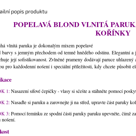
ailní popis produktu
POPELAVÁ BLOND VLNITÁ PARUK
KOŘÍNKY
há vlnitá
paruka
je
dokonalým
mixem popelavé
d
barvy
s
jemným
přechodem od
temně
hnědého
odstínu.
Elegantní
a
rhuje
její
sofistikovanost
. Zvlněné
prameny
dodávají
paruce
uhlazený
bou
pro
každodenní
nošení
i
speciální
příležitosti,
kdy
chcete
působit
e
ikace
K 1:
Nasazení síťové čepičky - vlasy si sčešte a stáhněte pomocí posky
K 2:
Nasaďte si paruku a zarovnejte ji na střed, upravte část paruky k
K 3
: Pomocí řemínku ze spodní části paruky paruku upevněte, čímž zaj
 nošení.
kost