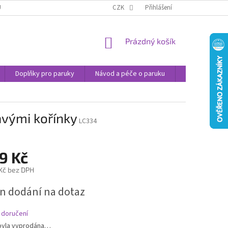
U
JAK NAKUPOVAT
OBCHODNÍ PODMÍNKY
CZK
Přihlášení
PODMÍNKY OCHRANY
NÁKUPNÍ
Prázdný košík
KOŠÍK
Doplňky pro paruky
Návod a péče o paruku
Příspěvek na 
avými kořínky
LC334
9 Kč
 Kč bez DPH
n dodání na dotaz
 doručení
byla vyprodána…