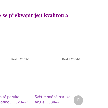
se překvapit její kvalitou a
Kód:
LC368-2
Kód:
LC304-1
nitá paruka
Světle hnědá paruka
Další
 ofinou, LC204-2
Angie, LC304-1
produkt
2