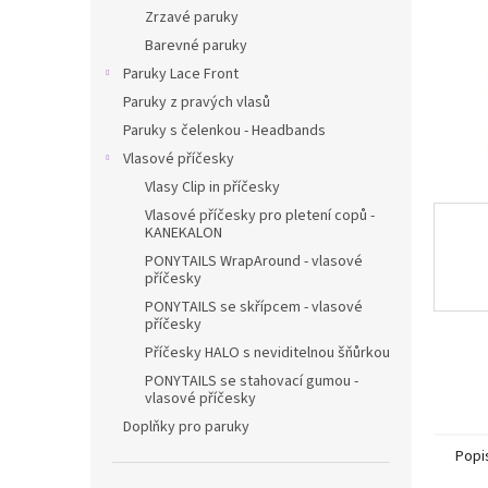
n
Zrzavé paruky
e
Barevné paruky
l
Paruky Lace Front
Paruky z pravých vlasů
Paruky s čelenkou - Headbands
Vlasové příčesky
Vlasy Clip in příčesky
Vlasové příčesky pro pletení copů -
KANEKALON
PONYTAILS WrapAround - vlasové
příčesky
PONYTAILS se skřípcem - vlasové
příčesky
Příčesky HALO s neviditelnou šňůrkou
PONYTAILS se stahovací gumou -
vlasové příčesky
Doplňky pro paruky
Popi