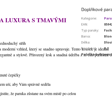
Doplňkové par
A LUXURA S TMAVÝMI
Kategorie
:
Paru
EAN
:
8594
Typ paruky
:
Fash
Barva
:
Blon
Délka
:
Dlou
jednoduchý
střih
hmotnost
:
0,3
a
moderní
vzhled,
který
se
snadno
upravuje.
Tento
kousek
je
ideální
legantně
a
stylově.
Přirozený
lesk
a
snadná
údržba
z
ní
činí
perfektní
d
Položka byla vyp
tnuté čepičky
olem uší, aby Vám správně seděla
istíte, že paruka zůstane na svém místě po celou