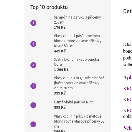
Top 10 produktů
Det
Šampón na paruky a příčesky
250 ml
179 Kč
Vlasy clip in 7 pásů - medová
blond ombré vlasové příčesky
Dlou
rovné 50 cm
bon
449 Kč
podt
Světlá blond mikádo paruka
vol
Cora
1 299 Kč
Apl
Vlasy clip in 130 g - světle hnědé
(kaštanové) vlasové příčesky
KRO
vlnité 50 cm
399 Kč
KRO
Černá vlnitá paruka Ruth
899 Kč
KRO
dobu
Vlasy clip in 4 pásy - perleťové
blond rovné vlasové příčesky 55
Veli
cm
399 Kč