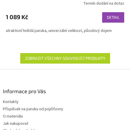
Termín dodání na dotaz
1 089 Kč
DETAIL
atraktivní hnědá paruka, univerzální velikost, působivý dojem
ZOBRAZIT VŠECHNY SOUVISEJÍCÍ PRODUKTY
Z
á
p
a
Informace pro Vás
t
Kontakty
í
Příspěvek na paruku od pojišťovny
O materiálu
Jak nakupovat