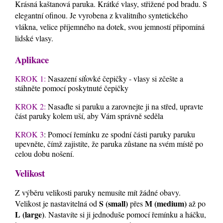
Krásná kaštanová paruka. Krátké vlasy, střižené pod bradu. S
elegantní ofinou. Je vyrobena z kvalitního syntetického
vlákna, velice příjemného na dotek, svou jemností připomíná
lidské vlasy.
Aplikace
KROK 1:
Nasazení síťovké čepičky - vlasy si zčešte a
stáhněte pomocí poskytnuté čepičky
KROK 2:
Nasaďte si paruku a zarovnejte ji na střed, upravte
část paruky kolem uší, aby Vám správně seděla
KROK 3
: Pomocí řemínku ze spodní části paruky paruku
upevněte, čímž zajistíte, že paruka zůstane na svém místě po
celou dobu nošení.
Velikost
Z výběru velikosti paruky nemusíte mít žádné obavy.
S (small)
M (medium)
Velikost je nastavitelná od
přes
až po
L (large)
. Nastavíte si ji jednoduše pomocí řemínku a háčku,