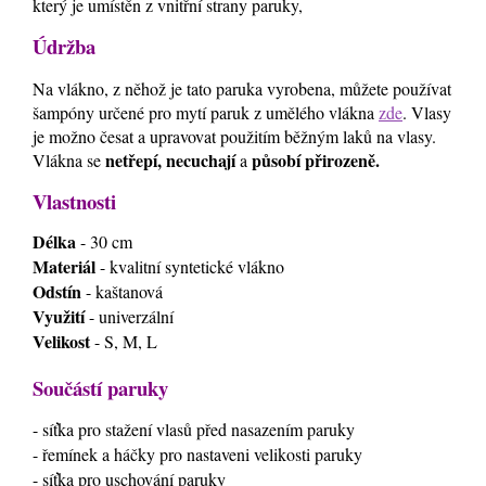
který je umístěn z vnitřní strany paruky,
Údržba
Na vlákno, z něhož je tato paruka vyrobena, můžete používat
šampóny určené pro mytí paruk z umělého vlákna
zde
. Vlasy
je možno česat a upravovat použitím běžným laků na vlasy.
netřepí, necuchají
působí přirozeně.
Vlákna se
a
Vlastnosti
Délka
- 30 cm
Materiál
- kvalitní syntetické vlákno
Odstín
- kaštanová
Využití
- univerzální
Velikost
- S, M, L
Součástí paruky
- síťka pro stažení vlasů před nasazením paruky
- řemínek a háčky pro nastaveni velikosti paruky
- síťka pro uschování paruky