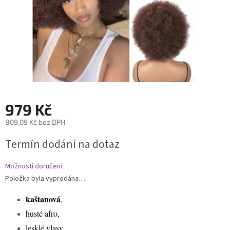
979 Kč
809,09 Kč bez DPH
Měrná
Termín dodání na dotaz
cena:
Možnosti doručení
Položka byla vyprodána…
kaštanová
,
husté afro,
lesklé vlasy,