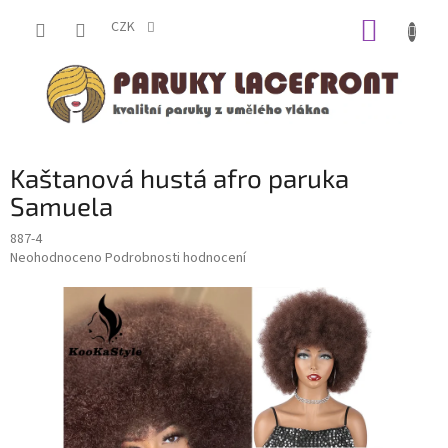
Přejít
NÁKUP
na
CZK
obsah
KOŠÍK
Kaštanová hustá afro paruka
Samuela
887-4
Průměrné
Neohodnoceno
Podrobnosti hodnocení
hodnocení
produktu
je
0,0
z
5
hvězdiček.