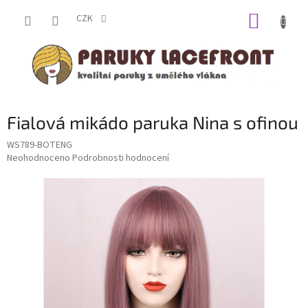
Přejít
NÁKUP
na
CZK
obsah
KOŠÍK
Fialová mikádo paruka Nina s ofinou
WS789-BOTENG
Průměrné
Neohodnoceno
Podrobnosti hodnocení
hodnocení
produktu
je
0,0
z
5
hvězdiček.