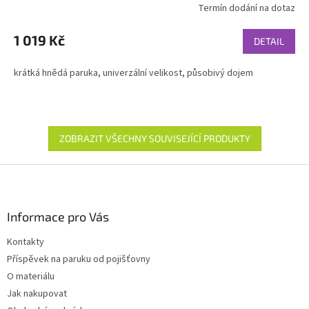
Termín dodání na dotaz
1 019 Kč
DETAIL
krátká hnědá paruka, univerzální velikost, působivý dojem
ZOBRAZIT VŠECHNY SOUVISEJÍCÍ PRODUKTY
Z
á
p
a
Informace pro Vás
t
Kontakty
í
Příspěvek na paruku od pojišťovny
O materiálu
Jak nakupovat