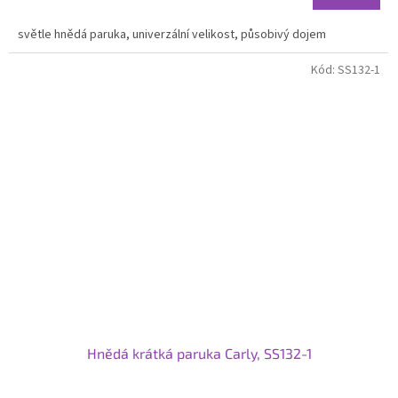
světle hnědá paruka, univerzální velikost, působivý dojem
Kód:
SS132-1
Hnědá krátká paruka Carly, SS132-1