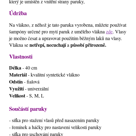
který je umístěn z vnitřní strany paruky,
Údržba
Na vlákno, z něhož je tato paruka vyrobena, můžete používat
šampóny určené pro mytí paruk z umělého vlákna
zde
. Vlasy
je možno česat a upravovat použitím běžným laků na vlasy.
netřepí, necuchají
působí přirozeně.
Vlákna se
a
Vlastnosti
Délka
- 40 cm
Materiál
- kvalitní syntetické vlákno
Odstín
- fialová
Využití
- univerzální
Velikost
- S, M, L
Součástí paruky
- síťka pro stažení vlasů před nasazením paruky
- řemínek a háčky pro nastaveni velikosti paruky
- síťka pro uschování paruky