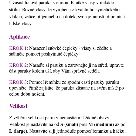
Úžasná fialová paruka s ofinou. Krátké vlasy v mikádo
střihu. Rovné vlasy. Je vyrobena z kvalitního syntetického
vlákna, velice příjemného na dotek, svou jemností připomíná
lidské vlasy.
Aplikace
KROK 1:
Nasazení síťovké čepičky - vlasy si zčešte a
stáhněte pomocí poskytnuté čepičky
KROK 2:
Nasaďte si paruku a zarovnejte ji na střed, upravte
část paruky kolem uší, aby Vám správně seděla
KROK 3
: Pomocí řemínku ze spodní části paruky paruku
upevněte, čímž zajistíte, že paruka zůstane na svém místě po
celou dobu nošení.
Velikost
Z výběru velikosti paruky nemusíte mít žádné obavy.
S (small)
M (medium)
Velikost je nastavitelná od
přes
až po
L (large)
. Nastavíte si ji jednoduše pomocí řemínku a háčku,