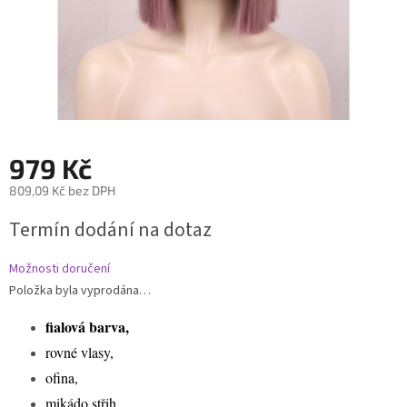
979 Kč
809,09 Kč bez DPH
Měrná
Termín dodání na dotaz
cena:
Možnosti doručení
Položka byla vyprodána…
fialová barva,
rovné vlasy,
ofina,
mikádo střih,