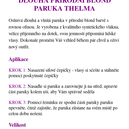
PARUKA THELMA
Oslnivá dlouhá a vlnitá paruka v přírodní blond barvě s
rovnou ofinou. Je vyrobena z kvalitního syntetického vlákna,
velice příjemného na dotek, svou jemností připomíná lidské
vlasy. Dokonale promění Váš vzhled během pár chvil a oživí
nový outfit.
Aplikace
KROK 1:
Nasazení síťové čepičky - vlasy si sčešte a stáhněte
pomocí poskytnuté čepičky
KROK 2:
Nasaďte si paruku a zarovnejte ji na střed, upravte
část paruky kolem uší, aby Vám správně seděla
KROK 3
: Pomocí řemínku ze spodní části paruky paruku
upevněte, čímž zajistíte, že paruka zůstane na svém místě po
celou dobu nošení.
Velikost