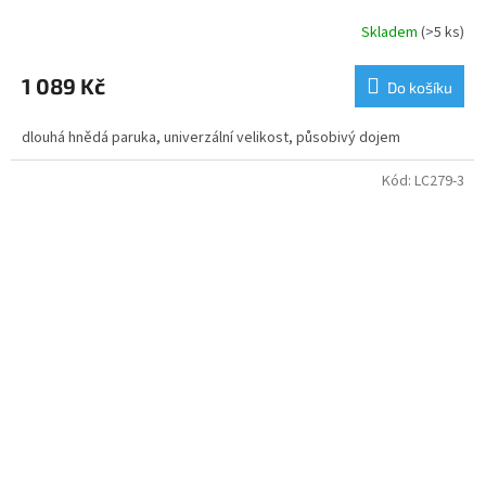
Skladem
(>5 ks)
Průměrné
hodnocení
produktu
1 089 Kč
Do košíku
je
5,0
dlouhá hnědá paruka, univerzální velikost, působivý dojem
z
5
hvězdiček.
Kód:
LC279-3