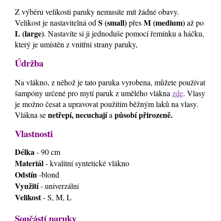
Z výběru velikosti paruky nemusíte mít žádné obavy.
S (small)
M (medium)
Velikost je nastavitelná od
přes
až po
L (large)
. Nastavíte si ji jednoduše pomocí řemínku a háčku,
který je umístěn z vnitřní strany paruky,
Údržba
Na vlákno, z něhož je tato paruka vyrobena, můžete používat
šampóny určené pro mytí paruk z umělého vlákna
zde
. Vlasy
je možno česat a upravovat použitím běžným laků na vlasy.
netřepí, necuchají
působí přirozeně.
Vlákna se
a
Vlastnosti
Délka
- 90 cm
Materiál
- kvalitní syntetické vlákno
Odstín
-blond
Využití
- univerzální
Velikost
- S, M, L
Součástí paruky