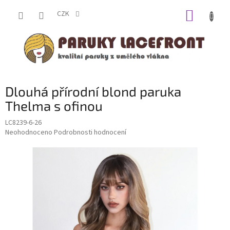
Přejít
NÁKUP
na
CZK
obsah
KOŠÍK
Dlouhá přírodní blond paruka
Thelma s ofinou
LC8239-6-26
Průměrné
Neohodnoceno
Podrobnosti hodnocení
hodnocení
produktu
je
0,0
z
5
hvězdiček.