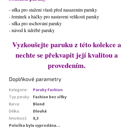
- síťka pro stažení vlasů před nasazením paruky
- řemínek a háčky pro nastaveni velikosti paruky
- síťka pro uschování paruky
- návod k údržbě paruky
Vyzkoušejte paruku z této kolekce a
nechte se překvapit její kvalitou a
provedením.
Doplňkové parametry
Kategorie
:
Paruky Fashion
Typ paruky
:
Fashion bez síťky
Barva
:
Blond
Délka
:
Dlouhá
hmotnost
:
0,3
Položka byla vyprodána…