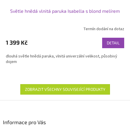
Světle hnědá vlnitá paruka Isabella s blond melírem
Termín dodání na dotaz
1 399 Kč
DETAIL
dlouhá světle hnědá paruka, vlnitá univerzální velikost, působivý
dojem
ZOBRAZIT VŠECHNY SOUVISEJÍCÍ PRODUKTY
Z
á
p
a
Informace pro Vás
t