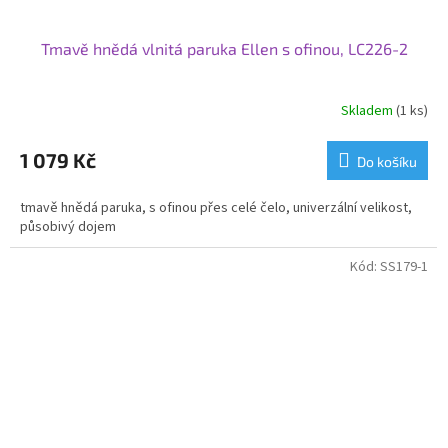
Tmavě hnědá vlnitá paruka Ellen s ofinou, LC226-2
Skladem
(1 ks)
1 079 Kč
Do košíku
tmavě hnědá paruka, s ofinou přes celé čelo, univerzální velikost,
působivý dojem
Kód:
SS179-1