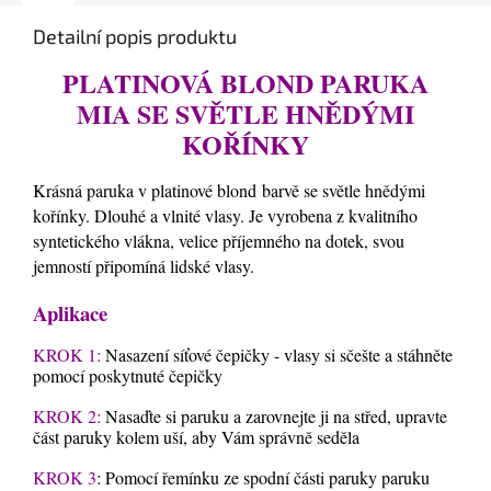
Detailní popis produktu
PLATINOVÁ BLOND PARUKA
MIA SE SVĚTLE HNĚDÝMI
KOŘÍNKY
Krásná paruka v platinové blond
barvě se světle hnědými
kořínky. Dlouhé a vlnité vlasy. Je vyrobena z kvalitního
syntetického vlákna, velice příjemného na dotek, svou
jemností připomíná lidské vlasy.
Aplikace
KROK 1:
Nasazení síťové čepičky - vlasy si sčešte a stáhněte
pomocí poskytnuté čepičky
KROK 2:
Nasaďte si paruku a zarovnejte ji na střed, upravte
část paruky kolem uší, aby Vám správně seděla
KROK 3
: Pomocí řemínku ze spodní části paruky paruku