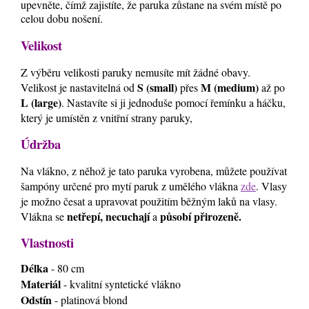
upevněte, čímž zajistíte, že paruka zůstane na svém místě po
celou dobu nošení.
Velikost
Z výběru velikosti paruky nemusíte mít žádné obavy.
S (small)
M (medium)
Velikost je nastavitelná od
přes
až po
L (large)
. Nastavíte si ji jednoduše pomocí řemínku a háčku,
který je umístěn z vnitřní strany paruky,
Údržba
Na vlákno, z něhož je tato paruka vyrobena, můžete používat
šampóny určené pro mytí paruk z umělého vlákna
zde
. Vlasy
je možno česat a upravovat použitím běžným laků na vlasy.
netřepí, necuchají
působí přirozeně.
Vlákna se
a
Vlastnosti
Délka
- 80 cm
Materiál
- kvalitní syntetické vlákno
Odstín
- platinová blond