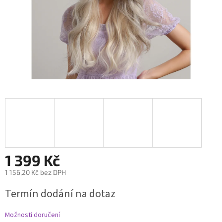
1 399 Kč
1 156,20 Kč bez DPH
Měrná
Termín dodání na dotaz
cena:
Možnosti doručení