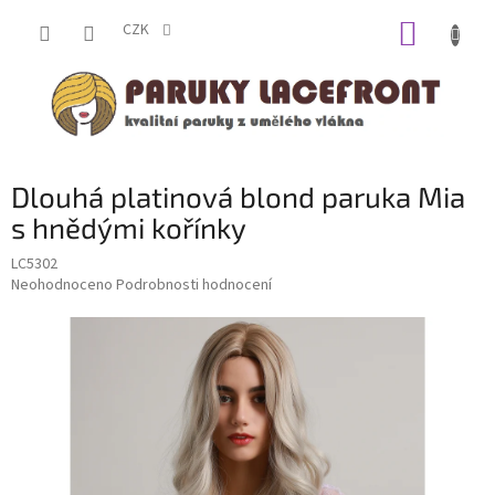
Přejít
NÁKUP
na
CZK
obsah
KOŠÍK
Dlouhá platinová blond paruka Mia
s hnědými kořínky
LC5302
Průměrné
Neohodnoceno
Podrobnosti hodnocení
hodnocení
produktu
je
0,0
z
5
hvězdiček.