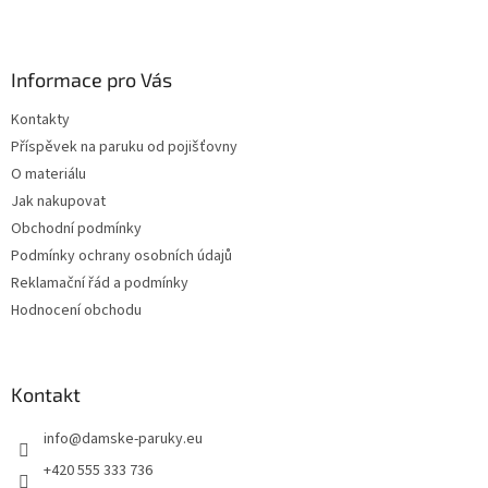
Z
á
p
a
Informace pro Vás
t
Kontakty
í
Příspěvek na paruku od pojišťovny
O materiálu
Jak nakupovat
Obchodní podmínky
Podmínky ochrany osobních údajů
Reklamační řád a podmínky
Hodnocení obchodu
Kontakt
info
@
damske-paruky.eu
+420 555 333 736