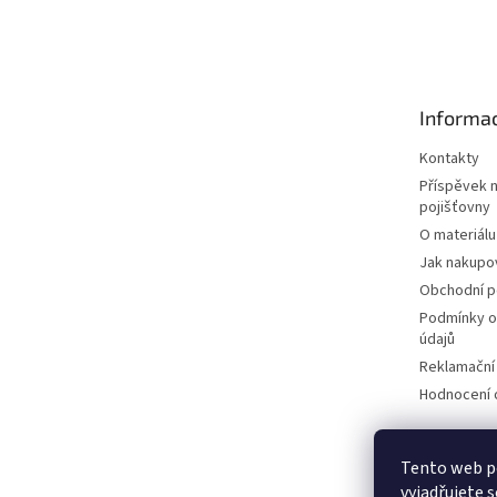
Z
á
p
a
t
Informac
í
Kontakty
Příspěvek 
pojišťovny
O materiálu
Jak nakupo
Obchodní 
Podmínky o
údajů
Reklamační
Hodnocení
Tento web p
vyjadřujete s