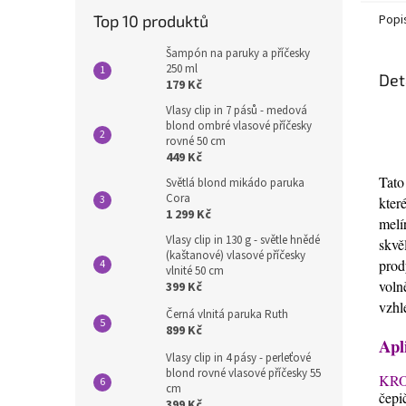
Top 10 produktů
Popi
Šampón na paruky a příčesky
250 ml
Det
179 Kč
Vlasy clip in 7 pásů - medová
blond ombré vlasové příčesky
rovné 50 cm
449 Kč
Tato
Světlá blond mikádo paruka
Cora
kter
1 299 Kč
melí
Vlasy clip in 130 g - světle hnědé
skvě
(kaštanové) vlasové příčesky
prod
vlnité 50 cm
voln
399 Kč
vzhl
Černá vlnitá paruka Ruth
899 Kč
Apl
Vlasy clip in 4 pásy - perleťové
blond rovné vlasové příčesky 55
KRO
cm
čepi
399 Kč