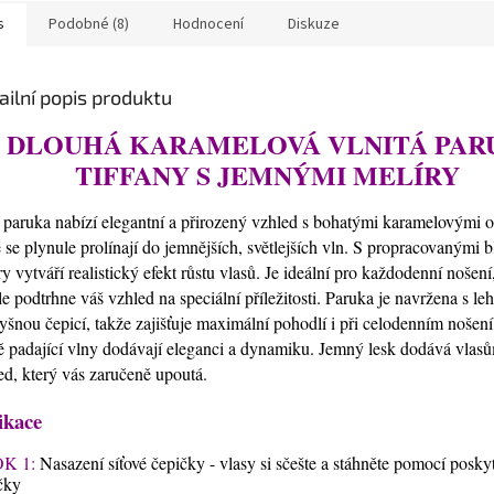
s
Podobné (8)
Hodnocení
Diskuze
ailní popis produktu
DLOUHÁ KARAMELOVÁ VLNITÁ PAR
TIFFANY S JEMNÝMI MELÍRY
 paruka nabízí elegantní a přirozený vzhled s bohatými karamelovými o
é se plynule prolínají do jemnějších, světlejších vln. S propracovanými 
ry vytváří realistický efekt růstu vlasů. Je ideální pro každodenní nošení,
le podtrhne váš vzhled na speciální příležitosti. Paruka je navržena s le
yšnou čepicí, takže zajišťuje maximální pohodlí i při celodenním nošen
ě padající vlny dodávají eleganci a dynamiku. Jemný lesk dodává vlas
ed, který vás zaručeně upoutá.
ikace
K 1:
Nasazení síťové čepičky - vlasy si sčešte a stáhněte pomocí posky
čky