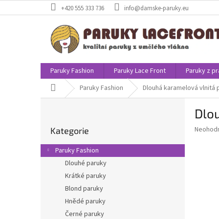
Přejít
+420 555 333 736
info@damske-paruky.eu
na
obsah
Paruky Fashion
Paruky Lace Front
Paruky z pr
Domů
Paruky Fashion
Dlouhá karamelová vlnitá 
P
Dlou
o
Přeskočit
s
Průměr
Neohod
Kategorie
kategorie
t
hodnoce
r
produkt
Paruky Fashion
a
je
Dlouhé paruky
0,0
n
z
Krátké paruky
n
5
í
Blond paruky
hvězdič
p
Hnědé paruky
a
Černé paruky