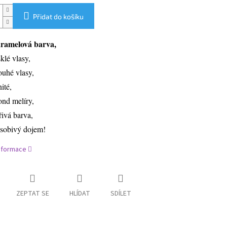
Přidat do košíku
ramelová barva,
sklé vlasy,
ouhé vlasy,
nité,
ond melíry,
řivá barva,
sobivý dojem!
informace
ZEPTAT SE
HLÍDAT
SDÍLET