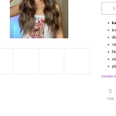
ka
le
dl
vl
bl
zá
pů
Detailní 
TISK