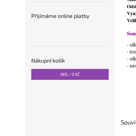
Odst
Využ
Přijímáme online platby
Veli
Sou
- sí
- ře
- sí
Nákupní košík
- ná
0
KS /
0 KČ
Souvi