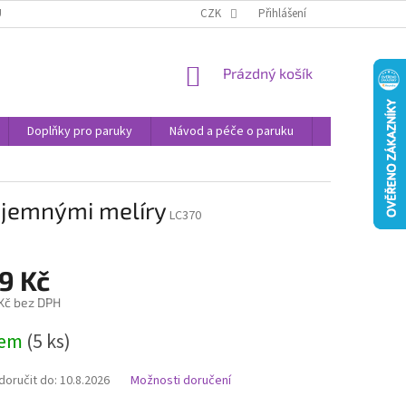
U
JAK NAKUPOVAT
OBCHODNÍ PODMÍNKY
CZK
Přihlášení
PODMÍNKY OCHRANY
NÁKUPNÍ
Prázdný košík
KOŠÍK
Doplňky pro paruky
Návod a péče o paruku
Příspěvek na 
s jemnými melíry
LC370
9 Kč
 Kč bez DPH
dem
(5 ks)
oručit do:
10.8.2026
Možnosti doručení