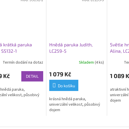
Kód:
SS132-1
Kód:
LC259-5
 krátká paruka
Hnědá paruka Judith,
Světle h
, SS132-1
LC259-5
Alina, LC
Termín dodání na dotaz
Skladem
(4 ks)
Te
Průměrné
hodnocení
1 079 Kč
produktu
9 Kč
1 089 
DETAIL
je
5,0
Do košíku
 hnědá paruka,
atraktivní 
z
zální velikost, působivý
univerzální
5
krásná hnědá paruka,
dojem
hvězdiček.
univerzální velikost, působivý
dojem