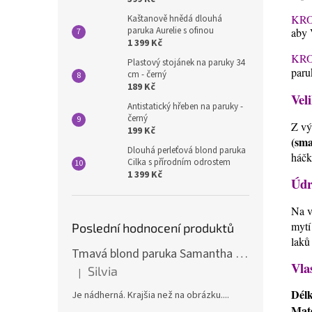
KRO
Kaštanově hnědá dlouhá
paruka Aurelie s ofinou
aby 
1 399 Kč
KRO
Plastový stojánek na paruky 34
paru
cm - černý
189 Kč
Veli
Antistatický hřeben na paruky -
černý
Z vý
199 Kč
(sma
Dlouhá perleťová blond paruka
háčk
Cilka s přírodním odrostem
1 399 Kč
Údr
Na v
mytí
Poslední hodnocení produktů
laků
Tmavá blond paruka Samantha s melíry
Vla
Silvia
|
Hodnocení produktu je 5 z 5 hvězdiček.
Dél
Je nádherná. Krajšia než na obrázku....
Mate