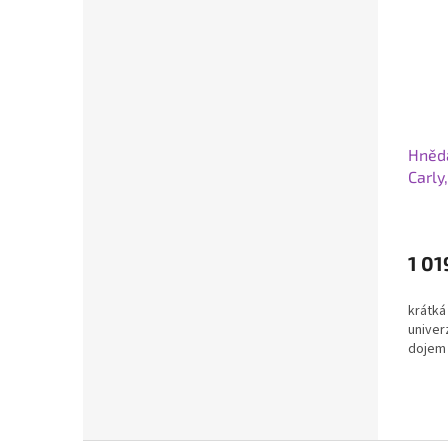
Hnědá
Carly
1 01
krátká
univer
dojem