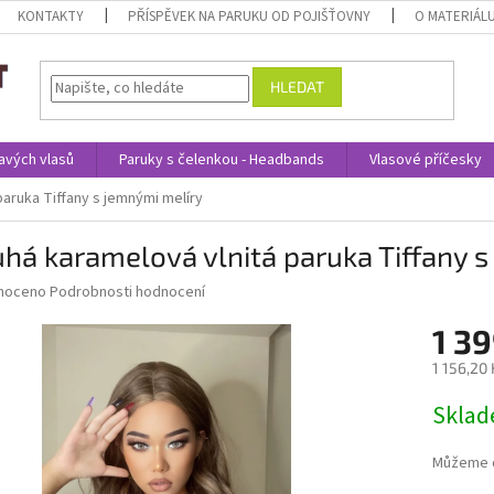
KONTAKTY
PŘÍSPĚVEK NA PARUKU OD POJIŠŤOVNY
O MATERIÁL
HLEDAT
avých vlasů
Paruky s čelenkou - Headbands
Vlasové příčesky
paruka Tiffany s jemnými melíry
há karamelová vlnitá paruka Tiffany 
né
noceno
Podrobnosti hodnocení
ní
1 39
u
1 156,20
Měrná
Skla
cena:
ek.
Můžeme d