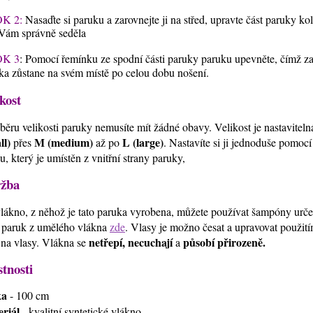
K 2:
Nasaďte si paruku a zarovnejte ji na střed, upravte část paruky ko
Vám správně seděla
K 3
: Pomocí řemínku ze spodní části paruky paruku upevněte, čímž zaji
ka zůstane na svém místě po celou dobu nošení.
kost
běru velikosti paruky nemusíte mít žádné obavy. Velikost je nastavitel
ll)
M (medium)
L (large)
přes
až po
. Nastavíte si ji jednoduše pomoc
u, který je umístěn z vnitřní strany paruky,
žba
lákno, z něhož je tato paruka vyrobena, můžete používat šampóny urč
 paruk z umělého vlákna
zde
. Vlasy je možno česat a upravovat použi
netřepí, necuchají
působí přirozeně.
 na vlasy. Vlákna se
a
stnosti
ka
- 100 cm
riál
- kvalitní syntetické vlákno