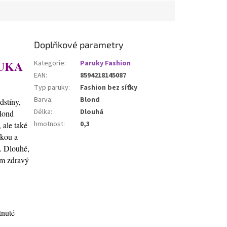
Doplňkové parametry
UKA
Kategorie
:
Paruky Fashion
EAN
:
8594218145087
Typ paruky
:
Fashion bez síťky
Barva
:
Blond
dstíny,
Délka
:
Dlouhá
blond
hmotnost
:
0,3
 ale také
hkou a
í. Dlouhé,
ům zdravý
tnuté