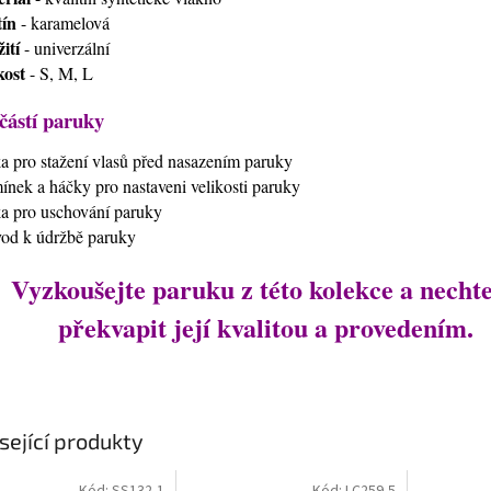
ín
- karamelová
ití
- univerzální
kost
- S, M, L
částí paruky
ťka pro stažení vlasů před nasazením paruky
mínek a háčky pro nastaveni velikosti paruky
ťka pro uschování paruky
vod k údržbě paruky
Vyzkoušejte paruku z této kolekce a nechte
překvapit její kvalitou a provedením.
sející produkty