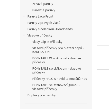
n
Zrzavé paruky
e
Barevné paruky
l
Paruky Lace Front
Paruky z pravých vlasů
Paruky s čelenkou - Headbands
Vlasové příčesky
Vlasy Clip in příčesky
Vlasové příčesky pro pletení copů -
KANEKALON
PONYTAILS WrapAround - vlasové
příčesky
PONYTAILS se skřípcem - vlasové
příčesky
Příčesky HALO s neviditelnou šňůrkou
PONYTAILS se stahovací gumou -
vlasové příčesky
Doplňky pro paruky