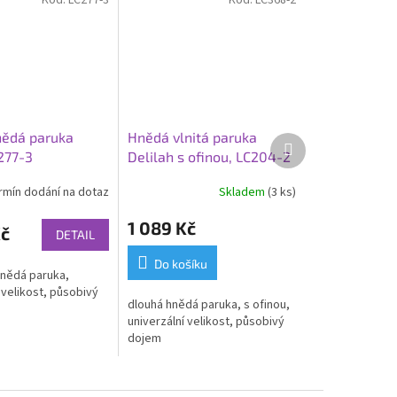
Kód:
LC277-3
Kód:
LC368-2
nědá paruka
Hnědá vlnitá paruka
Další
277-3
Delilah s ofinou, LC204-2
produkt
a LC368-2
rmín dodání na dotaz
Skladem
(3 ks)
1 089 Kč
Kč
DETAIL
Do košíku
hnědá paruka,
 velikost, působivý
dlouhá hnědá paruka, s ofinou,
univerzální velikost, působivý
dojem