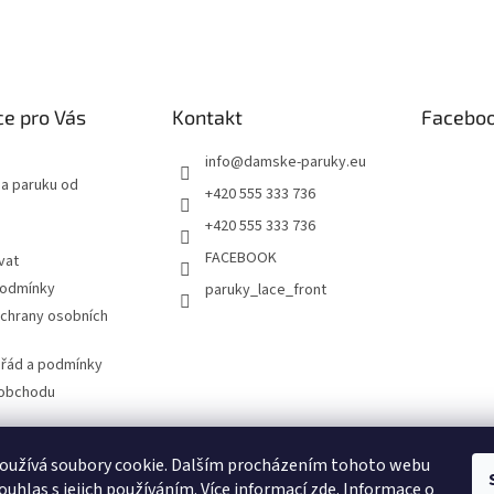
e pro Vás
Kontakt
Facebo
info
@
damske-paruky.eu
na paruku od
+420 555 333 736
+420 555 333 736
FACEBOOK
vat
podmínky
paruky_lace_front
chrany osobních
 řád a podmínky
 obchodu
oužívá soubory cookie. Dalším procházením tohoto webu
www.damske-paruky.eu
ouhlas s jejich používáním. Více informací
zde
. Informace o