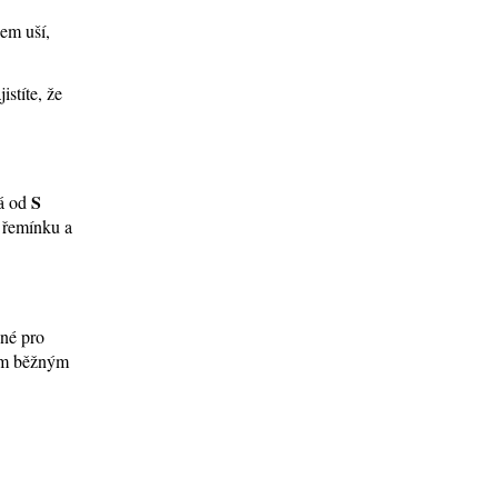
lem uší,
stíte, že
S
ná od
í řemínku a
ené pro
tím běžným