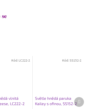
 se
Kód:
LC222-2
Kód:
SS152-2
ědá vlnitá
Světle hnědá paruka
Další
eese, LC222-2
Kailey s ofinou, SS152-2
produkt