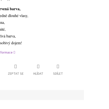
rvená barva,
ředně dlouhé vlasy,
ina,
nité,
řivá barva,
sobivý dojem!
informace
ZEPTAT SE
HLÍDAT
SDÍLET