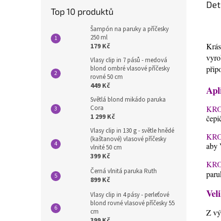
Det
Top 10 produktů
Šampón na paruky a příčesky
250 ml
Krás
179 Kč
vyro
Vlasy clip in 7 pásů - medová
přip
blond ombré vlasové příčesky
rovné 50 cm
449 Kč
Apl
Světlá blond mikádo paruka
KRO
Cora
1 299 Kč
čepi
Vlasy clip in 130 g - světle hnědé
KRO
(kaštanové) vlasové příčesky
aby 
vlnité 50 cm
399 Kč
KRO
Černá vlnitá paruka Ruth
paru
899 Kč
Veli
Vlasy clip in 4 pásy - perleťové
blond rovné vlasové příčesky 55
cm
Z vý
399 Kč