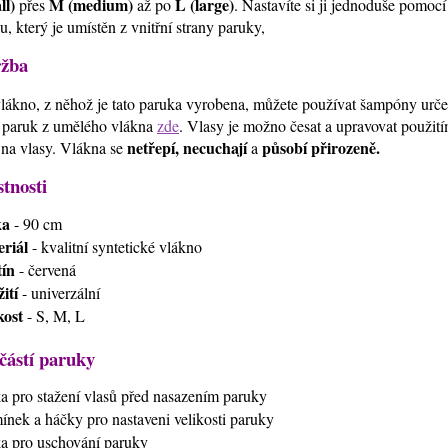
ll)
M (medium)
L (large)
přes
až po
. Nastavíte si ji jednoduše pomoc
u, který je umístěn z vnitřní strany paruky,
žba
lákno, z něhož je tato paruka vyrobena, můžete používat šampóny urč
 paruk z umělého vlákna
zde
. Vlasy je možno česat a upravovat použi
netřepí, necuchají
působí přirozeně.
 na vlasy. Vlákna se
a
stnosti
ka
- 90 cm
riál
- kvalitní syntetické vlákno
ín
- červená
ití
- univerzální
kost
- S, M, L
částí paruky
ťka pro stažení vlasů před nasazením paruky
mínek a háčky pro nastaveni velikosti paruky
ťka pro uschování paruky