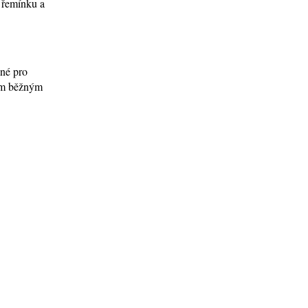
í řemínku a
ené pro
tím běžným