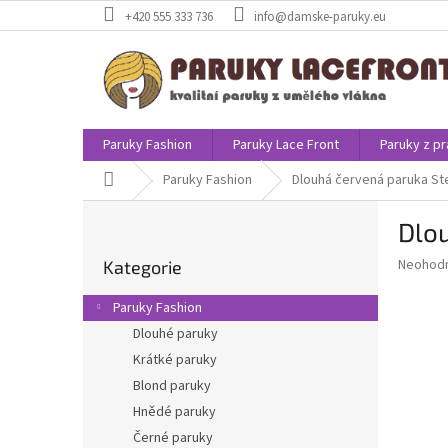
Přejít
+420 555 333 736
info@damske-paruky.eu
na
obsah
Paruky Fashion
Paruky Lace Front
Paruky z pr
Domů
Paruky Fashion
Dlouhá červená paruka Ste
P
Dlou
o
Přeskočit
s
Průměr
Neohod
Kategorie
kategorie
t
hodnoce
r
produkt
Paruky Fashion
a
je
Dlouhé paruky
0,0
n
z
Krátké paruky
n
5
í
Blond paruky
hvězdič
p
Hnědé paruky
a
Černé paruky