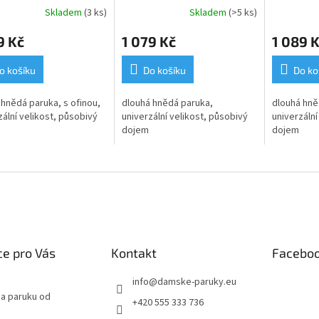
Skladem
(3 ks)
Skladem
(>5 ks)
9 Kč
1 079 Kč
1 089 
o košíku
Do košíku
Do ko
 hnědá paruka, s ofinou,
dlouhá hnědá paruka,
dlouhá hně
zální velikost, působivý
univerzální velikost, působivý
univerzální
dojem
dojem
e pro Vás
Kontakt
Facebo
info
@
damske-paruky.eu
na paruku od
+420 555 333 736