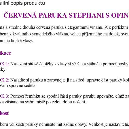
ailní popis produktu
ČERVENÁ PARUKA STEPHANI S OFI
ná a středně dlouhá červená paruka s elegantními vlnami. A s perfektní 
bena z kvalitního syntetického vlákna, velice příjemného na dotek, svo
omíná lidské vlasy.
ikace
K 1:
Nasazení síťové čepičky - vlasy si sčešte a stáhněte pomocí posky
čky
K 2:
Nasaďte si paruku a zarovnejte ji na střed, upravte část paruky ko
Vám správně seděla
K 3
: Pomocí řemínku ze spodní části paruky paruku upevněte, čímž zaji
ka zůstane na svém místě po celou dobu nošení.
kost
běru velikosti paruky nemusíte mít žádné obavy. Velikost je nastavitel