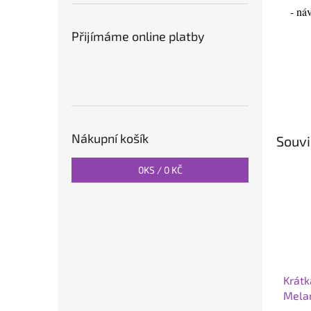
- ná
Přijímáme online platby
Nákupní košík
Souvi
0
KS /
0 KČ
Krátk
Melan