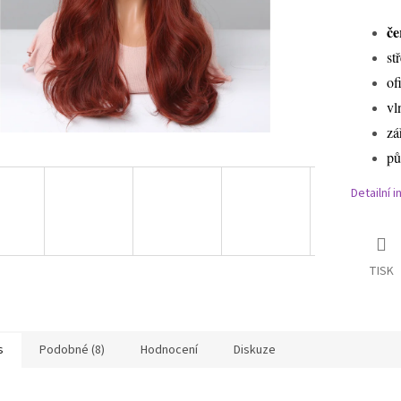
če
st
of
vl
zá
pů
Detailní 
TISK
s
Podobné (8)
Hodnocení
Diskuze