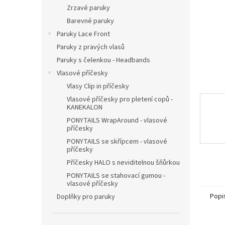
n
Zrzavé paruky
e
Barevné paruky
l
Paruky Lace Front
Paruky z pravých vlasů
Paruky s čelenkou - Headbands
Vlasové příčesky
Vlasy Clip in příčesky
Vlasové příčesky pro pletení copů -
KANEKALON
PONYTAILS WrapAround - vlasové
příčesky
PONYTAILS se skřípcem - vlasové
příčesky
Příčesky HALO s neviditelnou šňůrkou
PONYTAILS se stahovací gumou -
vlasové příčesky
Popi
Doplňky pro paruky