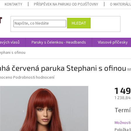
KONTAKTY
PŘÍSPĚVEK NA PARUKU OD POJIŠŤOVNY
O MATERIÁL
HLEDAT
avých vlasů
Paruky s čelenkou - Headbands
Vlasové příčesky
phani s ofinou
há červená paruka Stephani s ofinou
W
né
noceno
Podrobnosti hodnocení
ní
1 49
u
1 238,84
Měrná
Termí
cena:
ek.
Možnosti
Položka 