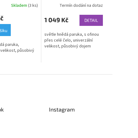
Skladem
(3 ks)
Termín dodání na dotaz
Kč
1 049 Kč
DETAIL
šíku
světle hnědá paruka, s ofinou
přes celé čelo, univerzální
dá paruka,
velikost, působivý dojem
 velikost, působivý
ok
Instagram