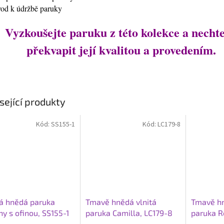
vod k údržbě paruky
Vyzkoušejte paruku z této kolekce a nechte
překvapit její kvalitou a provedením.
sející produkty
Kód:
SS155-1
Kód:
LC179-8
á hnědá paruka
Tmavě hnědá vlnitá
Tmavě hn
y s ofinou, SS155-1
paruka Camilla, LC179-8
paruka R