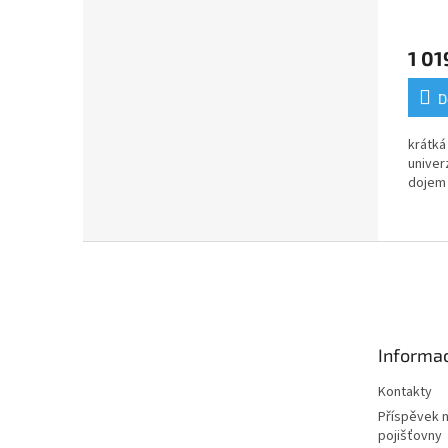
1 01
D
krátká
univer
dojem
Z
á
p
a
t
Informac
í
Kontakty
Příspěvek 
pojišťovny