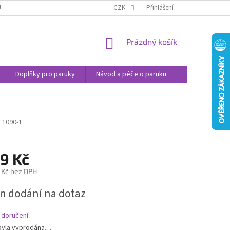
U
JAK NAKUPOVAT
OBCHODNÍ PODMÍNKY
CZK
Přihlášení
PODMÍNKY OCHRANY
NÁKUPNÍ
Prázdný košík
KOŠÍK
Doplňky pro paruky
Návod a péče o paruku
Příspěvek na 
L1090-1
9 Kč
 Kč bez DPH
n dodání na dotaz
 doručení
byla vyprodána…