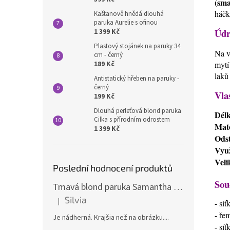
(sma
háčk
Kaštanově hnědá dlouhá
paruka Aurelie s ofinou
Údr
1 399 Kč
Plastový stojánek na paruky 34
Na v
cm - černý
189 Kč
mytí
laků
Antistatický hřeben na paruky -
černý
Vla
199 Kč
Dlouhá perleťová blond paruka
Dél
Cilka s přírodním odrostem
Mate
1 399 Kč
Odst
Využ
Veli
Poslední hodnocení produktů
Sou
Tmavá blond paruka Samantha s melíry
Silvia
|
- sí
Hodnocení produktu je 5 z 5 hvězdiček.
- ře
Je nádherná. Krajšia než na obrázku....
- sí