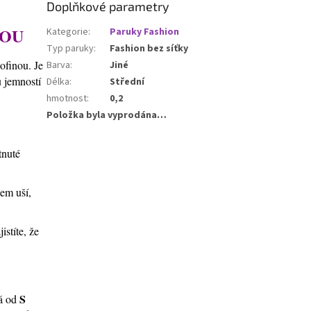
Doplňkové parametry
NOU
Kategorie
:
Paruky Fashion
Typ paruky
:
Fashion bez síťky
ofinou. Je
Barva
:
Jiné
u jemností
Délka
:
Střední
hmotnost
:
0,2
Položka byla vyprodána…
tnuté
lem uší,
stíte, že
S
ná od