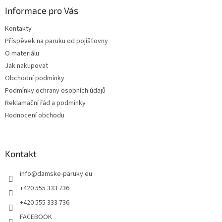
a
Informace pro Vás
t
Kontakty
í
Příspěvek na paruku od pojišťovny
O materiálu
Jak nakupovat
Obchodní podmínky
Podmínky ochrany osobních údajů
Reklamační řád a podmínky
Hodnocení obchodu
Kontakt
info
@
damske-paruky.eu
+420 555 333 736
+420 555 333 736
FACEBOOK