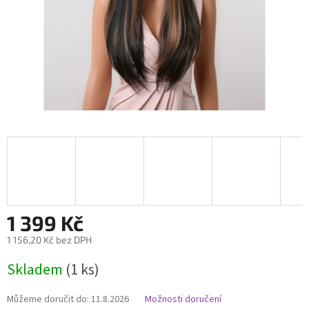
1 399 Kč
1 156,20 Kč bez DPH
Měrná
Skladem
(1 ks)
cena:
Můžeme doručit do:
11.8.2026
Možnosti doručení