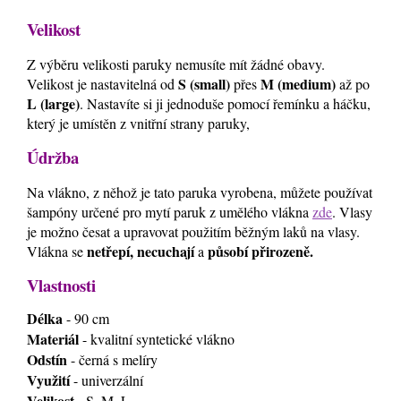
Velikost
Z výběru velikosti paruky nemusíte mít žádné obavy.
S (small)
M (medium)
Velikost je nastavitelná od
přes
až po
L (large)
. Nastavíte si ji jednoduše pomocí řemínku a háčku,
který je umístěn z vnitřní strany paruky,
Údržba
Na vlákno, z něhož je tato paruka vyrobena, můžete používat
šampóny určené pro mytí paruk z umělého vlákna
zde
. Vlasy
je možno česat a upravovat použitím běžným laků na vlasy.
netřepí, necuchají
působí přirozeně.
Vlákna se
a
Vlastnosti
Délka
- 90 cm
Materiál
- kvalitní syntetické vlákno
Odstín
- černá s melíry
Využití
- univerzální
Velikost
- S, M, L