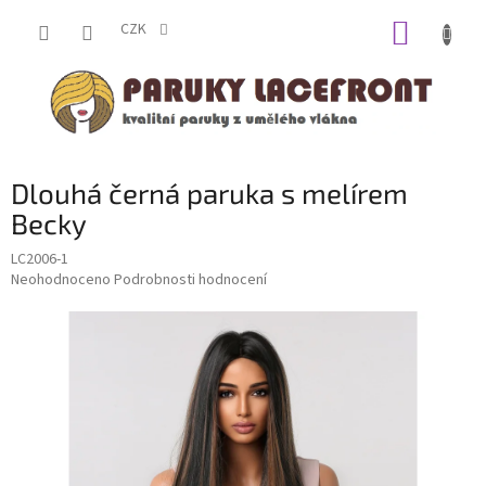
Přejít
NÁKUP
na
CZK
obsah
KOŠÍK
Dlouhá černá paruka s melírem
Becky
LC2006-1
Průměrné
Neohodnoceno
Podrobnosti hodnocení
hodnocení
produktu
je
0,0
z
5
hvězdiček.