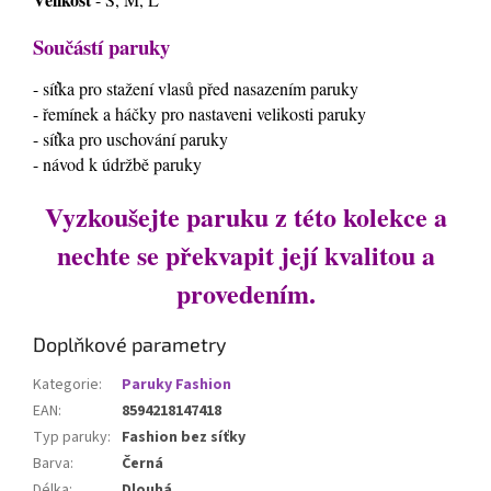
Součástí paruky
- síťka pro stažení vlasů před nasazením paruky
- řemínek a háčky pro nastaveni velikosti paruky
- síťka pro uschování paruky
- návod k údržbě paruky
Vyzkoušejte paruku z této kolekce a
nechte se překvapit její kvalitou a
provedením.
Doplňkové parametry
Kategorie
:
Paruky Fashion
EAN
:
8594218147418
Typ paruky
:
Fashion bez síťky
Barva
:
Černá
Délka
:
Dlouhá