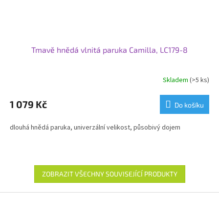
Tmavě hnědá vlnitá paruka Camilla, LC179-8
Skladem
(>5 ks)
1 079 Kč
Do košíku
dlouhá hnědá paruka, univerzální velikost, působivý dojem
ZOBRAZIT VŠECHNY SOUVISEJÍCÍ PRODUKTY
Z
á
p