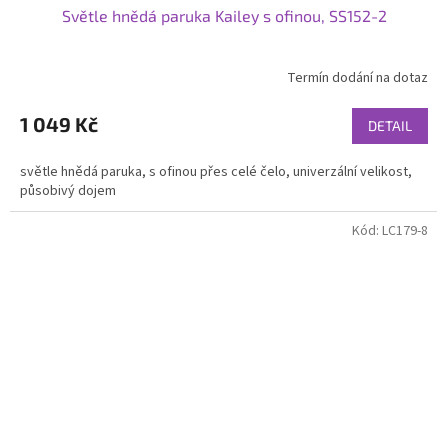
Světle hnědá paruka Kailey s ofinou, SS152-2
Termín dodání na dotaz
1 049 Kč
DETAIL
světle hnědá paruka, s ofinou přes celé čelo, univerzální velikost,
působivý dojem
Kód:
LC179-8