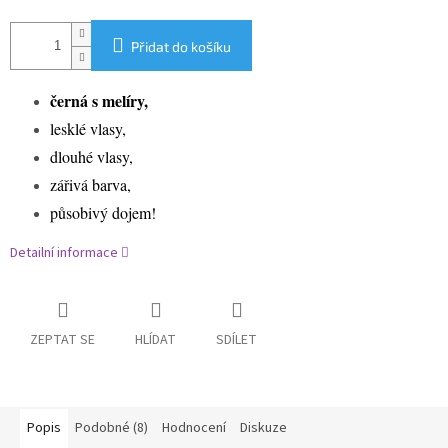
Přidat do košíku
černá s melíry,
lesklé vlasy,
dlouhé vlasy,
zářivá barva,
působivý dojem!
Detailní informace
ZEPTAT SE
HLÍDAT
SDÍLET
Popis
Podobné (8)
Hodnocení
Diskuze