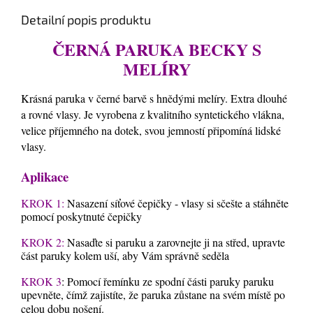
Detailní popis produktu
ČERNÁ PARUKA BECKY S
MELÍRY
Krásná paruka v černé barvě s hnědými melíry. Extra dlouhé
a rovné vlasy. Je vyrobena z kvalitního syntetického vlákna,
velice příjemného na dotek, svou jemností připomíná lidské
vlasy.
Aplikace
KROK 1:
Nasazení síťové čepičky - vlasy si sčešte a stáhněte
pomocí poskytnuté čepičky
KROK 2:
Nasaďte si paruku a zarovnejte ji na střed, upravte
část paruky kolem uší, aby Vám správně seděla
KROK 3
: Pomocí řemínku ze spodní části paruky paruku
upevněte, čímž zajistíte, že paruka zůstane na svém místě po
celou dobu nošení.