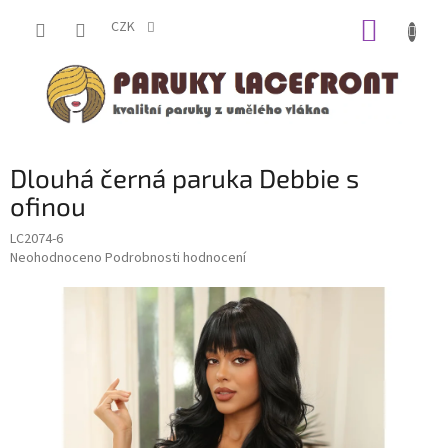
Přejít
NÁKUP
na
CZK
obsah
KOŠÍK
Dlouhá černá paruka Debbie s
ofinou
LC2074-6
Průměrné
Neohodnoceno
Podrobnosti hodnocení
hodnocení
produktu
je
0,0
z
5
hvězdiček.