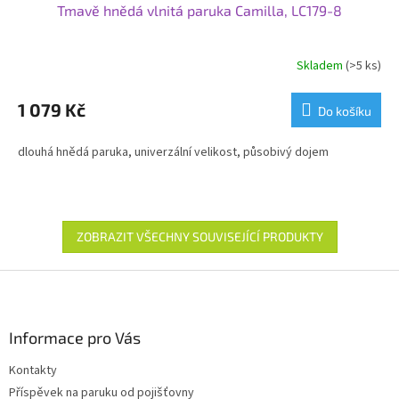
Tmavě hnědá vlnitá paruka Camilla, LC179-8
Skladem
(>5 ks)
1 079 Kč
Do košíku
dlouhá hnědá paruka, univerzální velikost, působivý dojem
ZOBRAZIT VŠECHNY SOUVISEJÍCÍ PRODUKTY
Z
á
p
a
Informace pro Vás
t
Kontakty
í
Příspěvek na paruku od pojišťovny