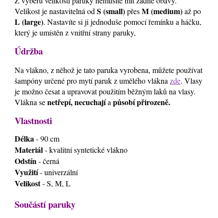
Z výběru velikosti paruky nemusíte mít žádné obavy.
S (small)
M (medium)
Velikost je nastavitelná od
přes
až po
L (large)
. Nastavíte si ji jednoduše pomocí řemínku a háčku,
který je umístěn z vnitřní strany paruky,
Údržba
Na vlákno, z něhož je tato paruka vyrobena, můžete používat
šampóny určené pro mytí paruk z umělého vlákna
zde
. Vlasy
je možno česat a upravovat použitím běžným laků na vlasy.
netřepí, necuchají
působí přirozeně.
Vlákna se
a
Vlastnosti
Délka
- 90 cm
Materiál
- kvalitní syntetické vlákno
Odstín
- černá
Využití
- univerzální
Velikost
- S, M, L
Součástí paruky