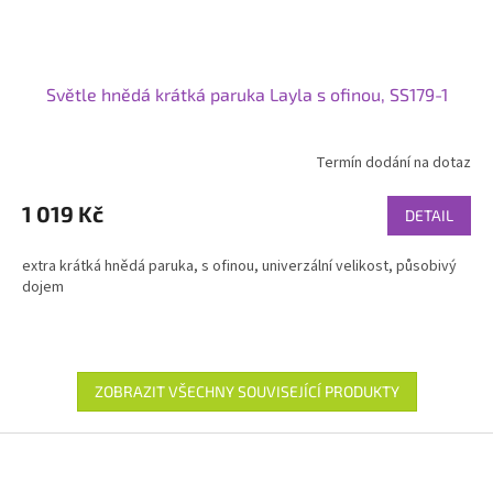
Světle hnědá krátká paruka Layla s ofinou, SS179-1
Termín dodání na dotaz
1 019 Kč
DETAIL
extra krátká hnědá paruka, s ofinou, univerzální velikost, působivý
dojem
ZOBRAZIT VŠECHNY SOUVISEJÍCÍ PRODUKTY
Z
á
p