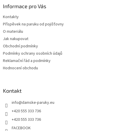
a
Informace pro Vás
t
Kontakty
í
Příspěvek na paruku od pojišťovny
O materiálu
Jak nakupovat
Obchodní podmínky
Podmínky ochrany osobních údajů
Reklamační řád a podmínky
Hodnocení obchodu
Kontakt
info
@
damske-paruky.eu
+420 555 333 736
+420 555 333 736
FACEBOOK