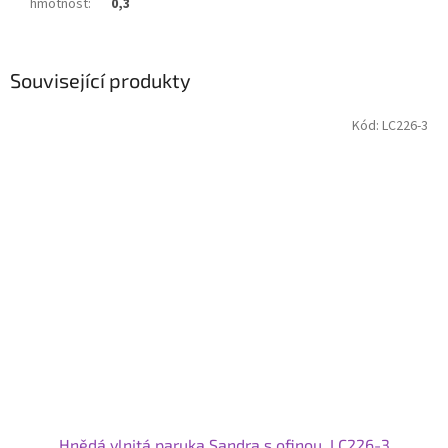
hmotnost
:
0,3
Související produkty
Kód:
LC226-3
Hnědá vlnitá paruka Sandra s ofinou, LC226-3