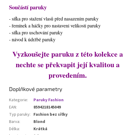
Součástí paruky
- síťka pro stažení vlasů před nasazením paruky
- řemínek a háčky pro nastaveni velikosti paruky
- síťka pro uschování paruky
- návod k údržbě paruky
Vyzkoušejte paruku z této kolekce a
nechte se překvapit její kvalitou a
provedením.
Doplňkové parametry
Kategorie
:
Paruky Fashion
EAN
:
8594218145049
Typ paruky
:
Fashion bez síťky
Barva
:
Blond
Délka
:
Krátká