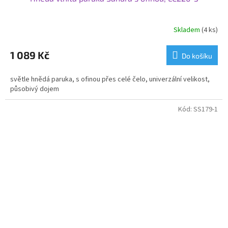
Skladem
(4 ks)
1 089 Kč
Do košíku
světle hnědá paruka, s ofinou přes celé čelo, univerzální velikost,
působivý dojem
Kód:
SS179-1