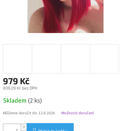
979 Kč
809,09 Kč bez DPH
Měrná
Skladem
(2 ks)
cena:
Můžeme doručit do:
12.8.2026
Možnosti doručení
Přidat do košíku