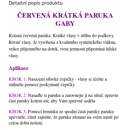
Detailní popis produktu
ČERVENÁ KRÁTKÁ PARUKA
GABY
Krásná červená paruka. Krátké vlasy v střihu do podkovy.
Rovné vlasy. Je vyrobena z kvalitního syntetického vlákna,
velice příjemného na dotek, svou jemností připomíná lidské
vlasy.
Aplikace
KROK 1:
Nasazení síťovké čepičky - vlasy si zčešte a
stáhněte pomocí poskytnuté čepičky
KROK 2:
Nasaďte si paruku a zarovnejte ji na střed, upravte
část paruky kolem uší, aby Vám správně seděla
KROK 3
: Pomocí řemínku ze spodní části paruky paruku
upevněte, čímž zajistíte, že paruka zůstane na svém místě po
celou dobu nošení.