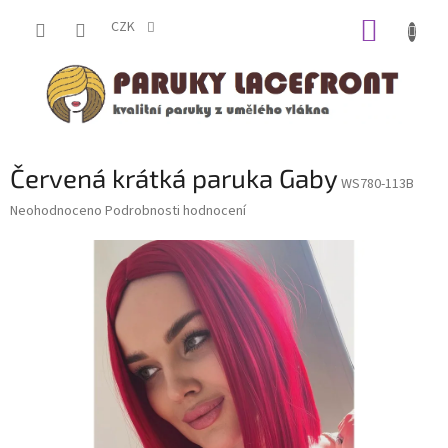
Přejít
NÁKUP
na
CZK
obsah
KOŠÍK
Červená krátká paruka Gaby
WS780-113B
Průměrné
Neohodnoceno
Podrobnosti hodnocení
hodnocení
produktu
je
0,0
z
5
hvězdiček.