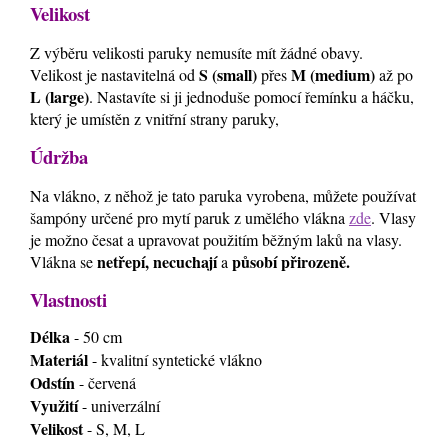
Velikost
Z výběru velikosti paruky nemusíte mít žádné obavy.
S (small)
M (medium)
Velikost je nastavitelná od
přes
až po
L (large)
. Nastavíte si ji jednoduše pomocí řemínku a háčku,
který je umístěn z vnitřní strany paruky,
Údržba
Na vlákno, z něhož je tato paruka vyrobena, můžete používat
šampóny určené pro mytí paruk z umělého vlákna
zde
. Vlasy
je možno česat a upravovat použitím běžným laků na vlasy.
netřepí, necuchají
působí přirozeně.
Vlákna se
a
Vlastnosti
Délka
- 50 cm
Materiál
- kvalitní syntetické vlákno
Odstín
- červená
Využití
- univerzální
Velikost
- S, M, L