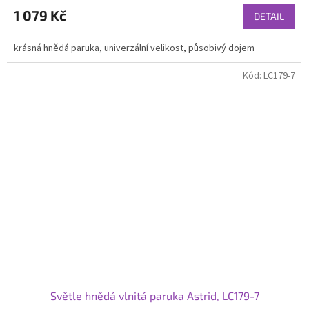
1 079 Kč
DETAIL
krásná hnědá paruka, univerzální velikost, působivý dojem
Kód:
LC179-7
Světle hnědá vlnitá paruka Astrid, LC179-7