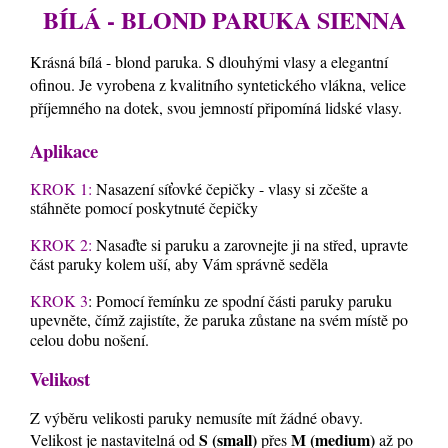
BÍLÁ - BLOND PARUKA SIENNA
Krásná bílá - blond paruka. S dlouhými vlasy a elegantní
ofinou. Je vyrobena z kvalitního syntetického vlákna, velice
příjemného na dotek, svou jemností připomíná lidské vlasy.
Aplikace
KROK 1:
Nasazení síťovké čepičky - vlasy si zčešte a
stáhněte pomocí poskytnuté čepičky
KROK 2:
Nasaďte si paruku a zarovnejte ji na střed, upravte
část paruky kolem uší, aby Vám správně seděla
KROK 3
: Pomocí řemínku ze spodní části paruky paruku
upevněte, čímž zajistíte, že paruka zůstane na svém místě po
celou dobu nošení.
Velikost
Z výběru velikosti paruky nemusíte mít žádné obavy.
S (small)
M (medium)
Velikost je nastavitelná od
přes
až po