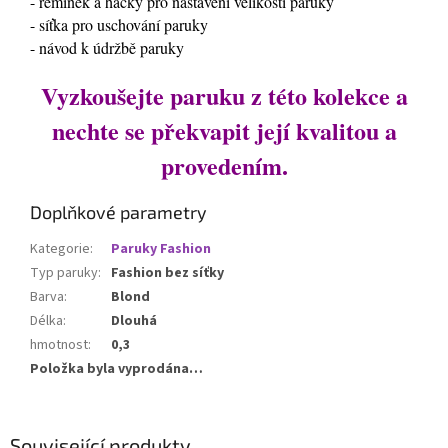
- řemínek a háčky pro nastaveni velikosti paruky
- síťka pro uschování paruky
- návod k údržbě paruky
Vyzkoušejte paruku z této kolekce a
nechte se překvapit její kvalitou a
provedením.
Doplňkové parametry
Kategorie
:
Paruky Fashion
Typ paruky
:
Fashion bez síťky
Barva
:
Blond
Délka
:
Dlouhá
hmotnost
:
0,3
Položka byla vyprodána…
Související produkty