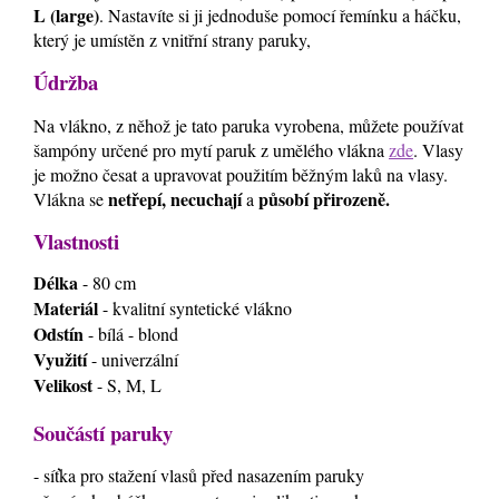
L (large)
. Nastavíte si ji jednoduše pomocí řemínku a háčku,
který je umístěn z vnitřní strany paruky,
Údržba
Na vlákno, z něhož je tato paruka vyrobena, můžete používat
šampóny určené pro mytí paruk z umělého vlákna
zde
. Vlasy
je možno česat a upravovat použitím běžným laků na vlasy.
netřepí, necuchají
působí přirozeně.
Vlákna se
a
Vlastnosti
Délka
- 80 cm
Materiál
- kvalitní syntetické vlákno
Odstín
- bílá - blond
Využití
- univerzální
Velikost
- S, M, L
Součástí paruky
- síťka pro stažení vlasů před nasazením paruky