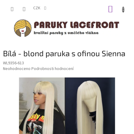
Přejít
NÁKUP
na
CZK
obsah
KOŠÍK
Bílá - blond paruka s ofinou Sienna
WL9356-613
Průměrné
Neohodnoceno
Podrobnosti hodnocení
hodnocení
produktu
je
0,0
z
5
hvězdiček.