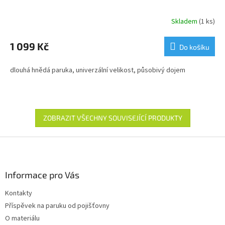
Skladem
(1 ks)
1 099 Kč
Do košíku
dlouhá hnědá paruka, univerzální velikost, působivý dojem
ZOBRAZIT VŠECHNY SOUVISEJÍCÍ PRODUKTY
Z
á
p
a
Informace pro Vás
t
Kontakty
í
Příspěvek na paruku od pojišťovny
O materiálu